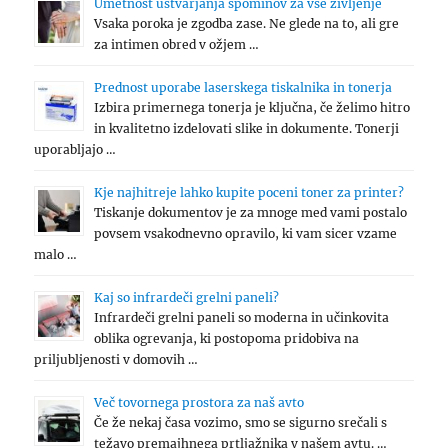
Umetnost ustvarjanja spominov za vse življenje
Vsaka poroka je zgodba zase. Ne glede na to, ali gre
za intimen obred v ožjem …
Prednost uporabe laserskega tiskalnika in tonerja
Izbira primernega tonerja je ključna, če želimo hitro
in kvalitetno izdelovati slike in dokumente. Tonerji
uporabljajo …
Kje najhitreje lahko kupite poceni toner za printer?
Tiskanje dokumentov je za mnoge med vami postalo
povsem vsakodnevno opravilo, ki vam sicer vzame
malo …
Kaj so infrardeči grelni paneli?
Infrardeči grelni paneli so moderna in učinkovita
oblika ogrevanja, ki postopoma pridobiva na
priljubljenosti v domovih …
Več tovornega prostora za naš avto
Če že nekaj časa vozimo, smo se sigurno srečali s
težavo premajhnega prtljažnika v našem avtu. …