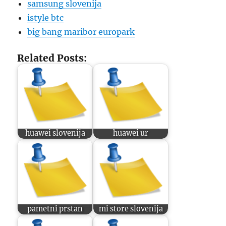
samsung slovenija
istyle btc
big bang maribor europark
Related Posts:
huawei slovenija
huawei ur
pametni prstan
mi store slovenija