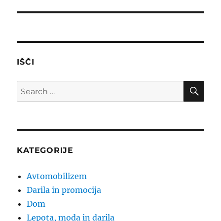
post:
IŠČI
SE
Search
for:
KATEGORIJE
Avtomobilizem
Darila in promocija
Dom
Lepota, moda in darila