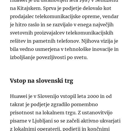
Huawei je bil ustanovljen leta 1987 v Šendženu
na Kitajskem. Sprva je podjetje delovalo kot
prodajalec telekomunikacijske opreme, vendar
je hitro raslo in se razvijalo v enega največjih
svetovnih proizvajalcev telekomunikacijskih
rešitev in pametnih telefonov. Njihova vizija je
bila vedno usmerjena v tehnološke inovacije in
izboljšanje povezljivosti po svetu.
Vstop na slovenski trg
Huawei je v Slovenijo vstopil leta 2000 in od
takrat je podjetje zgradilo pomembno
prisotnost na lokalnem trgu. Z ustanovitvijo
pisarne v Ljubljani so se začeli aktivno ukvarjati
z lokalnimi operaterji, podjetji in končnimi