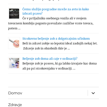
Čemu služijo pregradne mreže za avto in kako
izbrati pravo?
Če v prtljažniku osebnega vozila ali v svojem
tovornem kombiju pogosto prevažate različne vrste tovora,
potem …
Strokovno beljenje zob z dolgotrajnim učinkom
Beli in zdravi zobje so lepotni ideal zadnjih nekaj let.
Zdravje zob in obzobnih tkiv je …
Beljenje zob doma ali raje v ordinaciji?
Beljenje zob je proces, ki ga lahko izvajate kar doma
ali pa pri strokovnjaku v ordinaciji. …
expand
Domov
child
menu
Zdravje