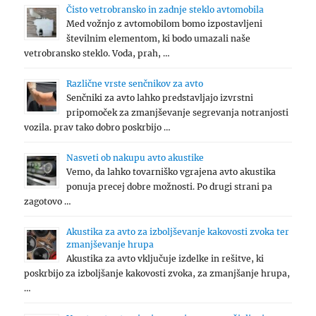
Čisto vetrobransko in zadnje steklo avtomobila
Med vožnjo z avtomobilom bomo izpostavljeni
številnim elementom, ki bodo umazali naše
vetrobransko steklo. Voda, prah, …
Različne vrste senčnikov za avto
Senčniki za avto lahko predstavljajo izvrstni
pripomoček za zmanjševanje segrevanja notranjosti
vozila. prav tako dobro poskrbijo …
Nasveti ob nakupu avto akustike
Vemo, da lahko tovarniško vgrajena avto akustika
ponuja precej dobre možnosti. Po drugi strani pa
zagotovo …
Akustika za avto za izboljševanje kakovosti zvoka ter
zmanjševanje hrupa
Akustika za avto vključuje izdelke in rešitve, ki
poskrbijo za izboljšanje kakovosti zvoka, za zmanjšanje hrupa,
…