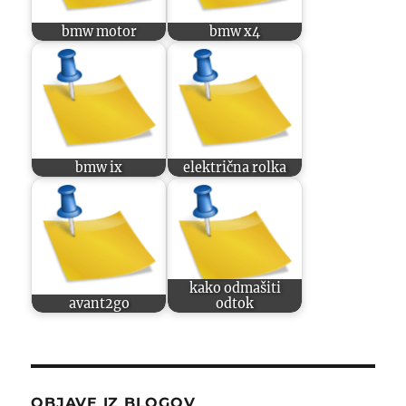
bmw motor
bmw x4
bmw ix
električna rolka
kako odmašiti
avant2go
odtok
OBJAVE IZ BLOGOV