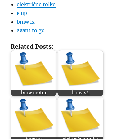
električne rolke
e up
bmw ix
avant to go
Related Posts:
bmw motor
bmw x4