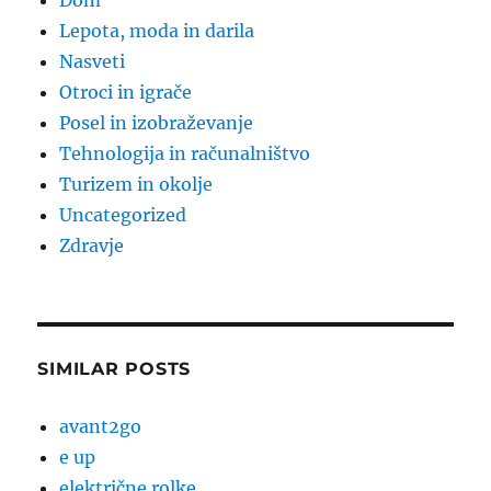
Dom
Lepota, moda in darila
Nasveti
Otroci in igrače
Posel in izobraževanje
Tehnologija in računalništvo
Turizem in okolje
Uncategorized
Zdravje
SIMILAR POSTS
avant2go
e up
električne rolke