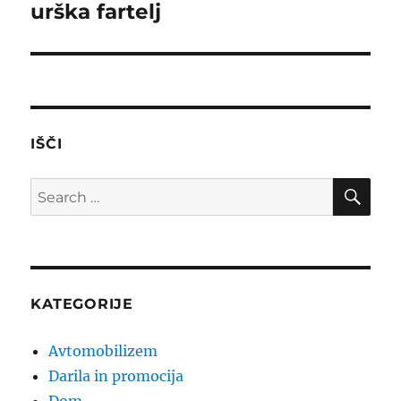
urška fartelj
Next
post:
IŠČI
SE
Search
for:
KATEGORIJE
Avtomobilizem
Darila in promocija