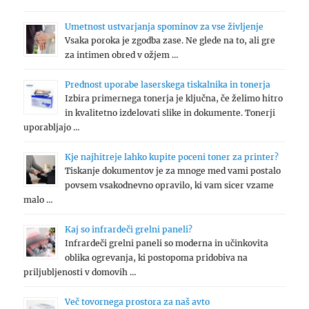
Umetnost ustvarjanja spominov za vse življenje
Vsaka poroka je zgodba zase. Ne glede na to, ali gre
za intimen obred v ožjem …
Prednost uporabe laserskega tiskalnika in tonerja
Izbira primernega tonerja je ključna, če želimo hitro
in kvalitetno izdelovati slike in dokumente. Tonerji
uporabljajo …
Kje najhitreje lahko kupite poceni toner za printer?
Tiskanje dokumentov je za mnoge med vami postalo
povsem vsakodnevno opravilo, ki vam sicer vzame
malo …
Kaj so infrardeči grelni paneli?
Infrardeči grelni paneli so moderna in učinkovita
oblika ogrevanja, ki postopoma pridobiva na
priljubljenosti v domovih …
Več tovornega prostora za naš avto