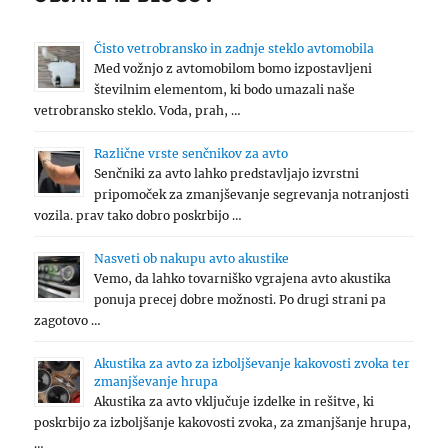
Čisto vetrobransko in zadnje steklo avtomobila
Med vožnjo z avtomobilom bomo izpostavljeni
številnim elementom, ki bodo umazali naše
vetrobransko steklo. Voda, prah, …
Različne vrste senčnikov za avto
Senčniki za avto lahko predstavljajo izvrstni
pripomoček za zmanjševanje segrevanja notranjosti
vozila. prav tako dobro poskrbijo …
Nasveti ob nakupu avto akustike
Vemo, da lahko tovarniško vgrajena avto akustika
ponuja precej dobre možnosti. Po drugi strani pa
zagotovo …
Akustika za avto za izboljševanje kakovosti zvoka ter
zmanjševanje hrupa
Akustika za avto vključuje izdelke in rešitve, ki
poskrbijo za izboljšanje kakovosti zvoka, za zmanjšanje hrupa,
…