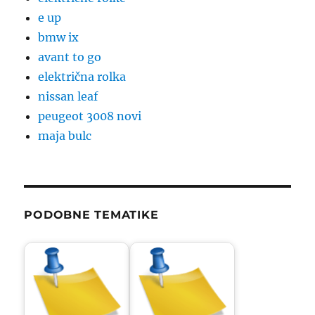
e up
bmw ix
avant to go
električna rolka
nissan leaf
peugeot 3008 novi
maja bulc
PODOBNE TEMATIKE