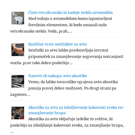
Čisto vetrobransko in zadnje steklo avtomobila
Med vožnjo z avtomobilom bomo izpostavljeni
številnim elementom, ki bodo umazali naše
vetrobransko steklo. Voda, prah, …
Različne vrste senčnikov za avto
Senčniki za avto lahko predstavljajo izvrstni
pripomoček za zmanjševanje segrevanja notranjosti
vozila. prav tako dobro poskrbijo …
Nasveti ob nakupu avto akustike
Vemo, da lahko tovarniško vgrajena avto akustika
ponuja precej dobre možnosti. Po drugi strani pa
zagotovo …
Akustika za avto za izboljševanje kakovosti zvoka ter
zmanjševanje hrupa
Akustika za avto vključuje izdelke in rešitve, ki
poskrbijo za izboljšanje kakovosti zvoka, za zmanjšanje hrupa,
…