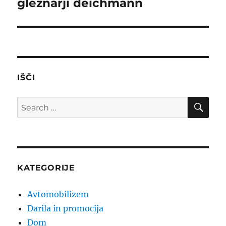
gležnarji deichmann
Next
post:
IŠČI
SE
Search
for:
KATEGORIJE
Avtomobilizem
Darila in promocija
Dom