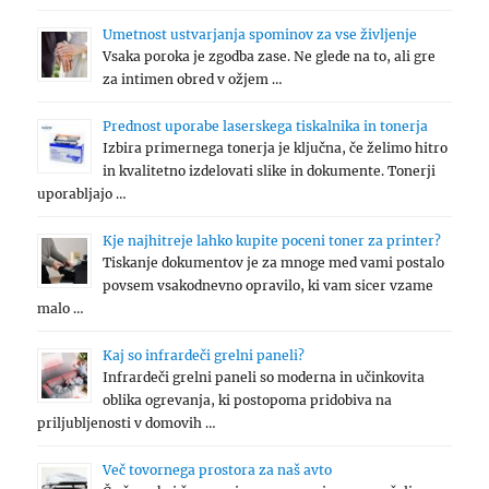
Umetnost ustvarjanja spominov za vse življenje
Vsaka poroka je zgodba zase. Ne glede na to, ali gre
za intimen obred v ožjem …
Prednost uporabe laserskega tiskalnika in tonerja
Izbira primernega tonerja je ključna, če želimo hitro
in kvalitetno izdelovati slike in dokumente. Tonerji
uporabljajo …
Kje najhitreje lahko kupite poceni toner za printer?
Tiskanje dokumentov je za mnoge med vami postalo
povsem vsakodnevno opravilo, ki vam sicer vzame
malo …
Kaj so infrardeči grelni paneli?
Infrardeči grelni paneli so moderna in učinkovita
oblika ogrevanja, ki postopoma pridobiva na
priljubljenosti v domovih …
Več tovornega prostora za naš avto