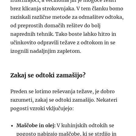
frustrirajoči, a večinoma jih je mogoče rešiti
brez klicanja strokovnjaka. V tem članku bomo
raziskali različne metode za odmašitev odtoka,
od preprostih domačih rešitev do bolj
naprednih tehnik. Tako boste lahko hitro in
učinkovito odpravili težave z odtokom in se
izognili nadaljnjim zapletom.
Zakaj se odtoki zamašijo?
Preden se lotimo reševanja težave, je dobro
razumeti, zakaj se odtoki zamašijo. Nekateri
pogosti vzroki vključujejo:
Maščobe in olej:
V kuhinjskih odtokih se
pogosto nabirajo maščobe, ki se strdijo in