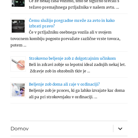
Če že nekaj časa vozimo, smo se sigurno srečali s
težavo premajhnega prtljažnika v našem avtu. …
Čemu služijo pregradne mreže za avto in kako
izbrati pravo?
Če v prtljažniku osebnega vozila ali v svojem
tovornem kombiju pogosto prevažate različne vrste tovora,
potem …
Strokovno beljenje zob z dolgotrajnim učinkom
Beli in zdravi zobje so lepotni ideal zadnjih nekaj let.
Zdravje zob in obzobnih tkiv je …
Beljenje zob doma ali raje v ordinaciji?
Beljenje zob je proces, ki ga lahko izvajate kar doma
ali pa pri strokovnjaku v ordinaciji. …
expand
Domov
child
menu