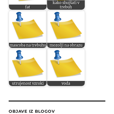
kako shujšati v
fat
trebuh
mascoba na trebuhu
mozolji na obrazu
utrujenost vzroki
voda
OBJAVE IZ BLOGOV