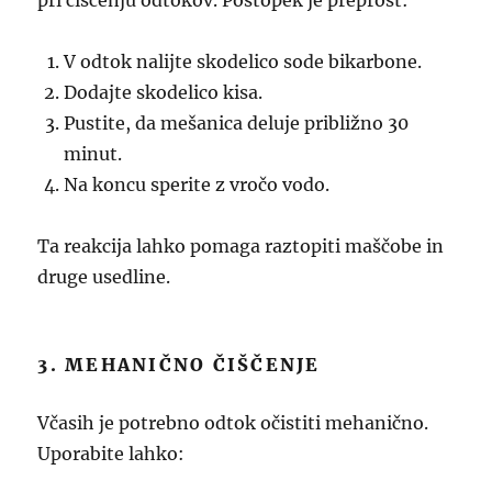
pri čiščenju odtokov. Postopek je preprost:
V odtok nalijte skodelico sode bikarbone.
Dodajte skodelico kisa.
Pustite, da mešanica deluje približno 30
minut.
Na koncu sperite z vročo vodo.
Ta reakcija lahko pomaga raztopiti maščobe in
druge usedline.
3. MEHANIČNO ČIŠČENJE
Včasih je potrebno odtok očistiti mehanično.
Uporabite lahko: