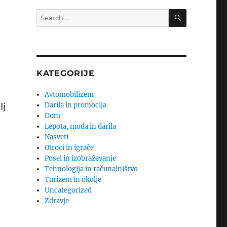
SEARCH
Search
for:
KATEGORIJE
Avtomobilizem
Darila in promocija
lj
Dom
Lepota, moda in darila
Nasveti
Otroci in igrače
Posel in izobraževanje
Tehnologija in računalništvo
Turizem in okolje
Uncategorized
Zdravje