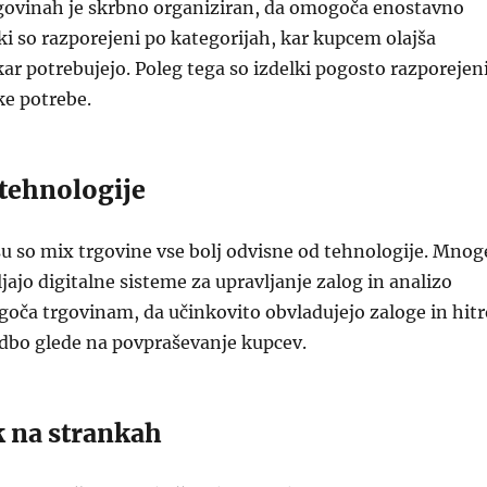
rgovinah je skrbno organiziran, da omogoča enostavno
lki so razporejeni po kategorijah, kar kupcem olajša
 kar potrebujejo. Poleg tega so izdelki pogosto razporejen
ke potrebe.
 tehnologije
u so mix trgovine vse bolj odvisne od tehnologije. Mnog
jajo digitalne sisteme za upravljanje zalog in analizo
oča trgovinam, da učinkovito obvladujejo zaloge in hitr
udbo glede na povpraševanje kupcev.
k na strankah