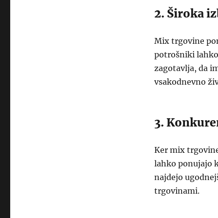
2. Široka iz
Mix trgovine pon
potrošniki lahko
zagotavlja, da i
vsakodnevno živ
3. Konkure
Ker mix trgovine
lahko ponujajo 
najdejo ugodnejš
trgovinami.