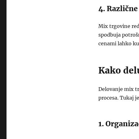
4. Različne
Mix trgovine red
spodbuja potrošn
cenami lahko kup
Kako del
Delovanje mix t
procesa. Tukaj je
1. Organiza