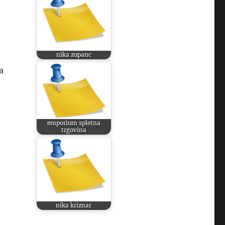
nika zupanc
a
emporium spletna
trgovina
nika kriznar