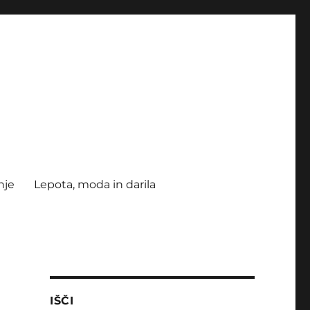
nje
Lepota, moda in darila
IŠČI