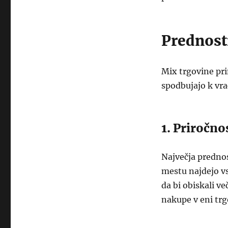
Prednost
Mix trgovine prin
spodbujajo k vr
1. Priročno
Največja prednos
mestu najdejo vs
da bi obiskali ve
nakupe v eni trg