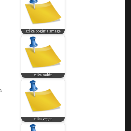
grška boginja zmage
nika nakit
m
nika veger