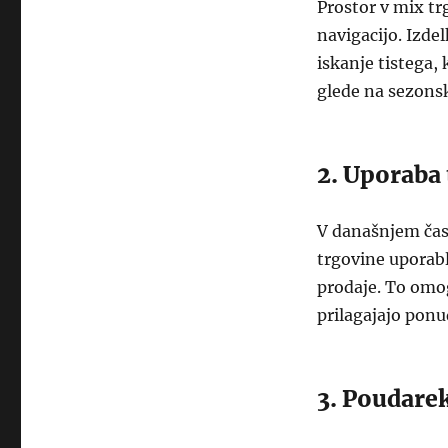
Prostor v mix t
navigacijo. Izde
iskanje tistega,
glede na sezons
2. Uporaba
V današnjem čas
trgovine uporabl
prodaje. To omog
prilagajajo pon
3. Poudare