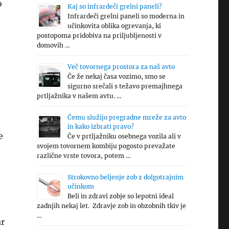
o
Kaj so infrardeči grelni paneli?
Infrardeči grelni paneli so moderna in
učinkovita oblika ogrevanja, ki
postopoma pridobiva na priljubljenosti v
domovih …
Več tovornega prostora za naš avto
Če že nekaj časa vozimo, smo se
sigurno srečali s težavo premajhnega
prtljažnika v našem avtu. …
Čemu služijo pregradne mreže za avto
in kako izbrati pravo?
e
Če v prtljažniku osebnega vozila ali v
svojem tovornem kombiju pogosto prevažate
različne vrste tovora, potem …
Strokovno beljenje zob z dolgotrajnim
učinkom
Beli in zdravi zobje so lepotni ideal
zadnjih nekaj let. Zdravje zob in obzobnih tkiv je
…
ar