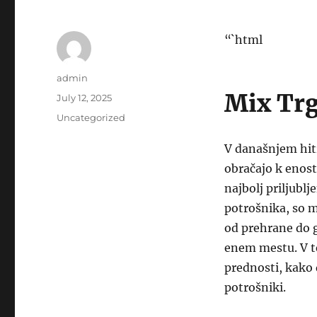
“`html
Author
admin
Mix Trg
Posted
July 12, 2025
on
Categories
Uncategorized
V današnjem hitr
obračajo k enos
najbolj priljubl
potrošnika, so m
od prehrane do 
enem mestu. V te
prednosti, kako 
potrošniki.