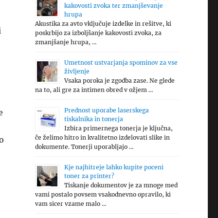
kakovosti zvoka ter zmanjševanje
hrupa
Akustika za avto vključuje izdelke in rešitve, ki
i
poskrbijo za izboljšanje kakovosti zvoka, za
zmanjšanje hrupa, …
Umetnost ustvarjanja spominov za vse
življenje
Vsaka poroka je zgodba zase. Ne glede
na to, ali gre za intimen obred v ožjem …
Prednost uporabe laserskega
e
tiskalnika in tonerja
Izbira primernega tonerja je ključna,
če želimo hitro in kvalitetno izdelovati slike in
o
dokumente. Tonerji uporabljajo …
Kje najhitreje lahko kupite poceni
toner za printer?
Tiskanje dokumentov je za mnoge med
vami postalo povsem vsakodnevno opravilo, ki
vam sicer vzame malo …