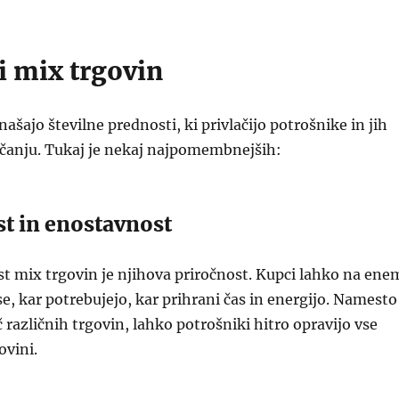
i mix trgovin
ašajo številne prednosti, ki privlačijo potrošnike in jih
ačanju. Tukaj je nekaj najpomembnejših:
st in enostavnost
t mix trgovin je njihova priročnost. Kupci lahko na ene
e, kar potrebujejo, kar prihrani čas in energijo. Namesto
č različnih trgovin, lahko potrošniki hitro opravijo vse
ovini.