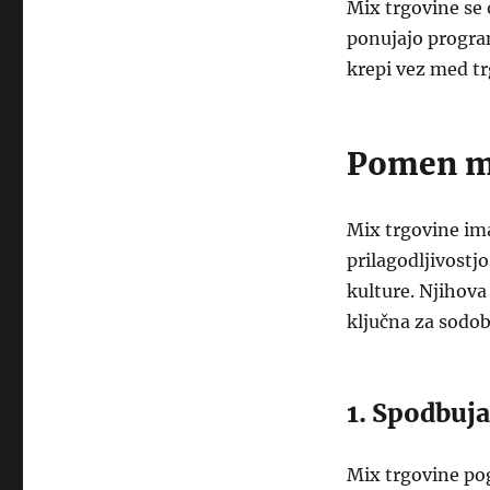
Mix trgovine se
ponujajo progra
krepi vez med tr
Pomen mi
Mix trgovine im
prilagodljivostj
kulture. Njihov
ključna za sodob
1. Spodbuj
Mix trgovine pog