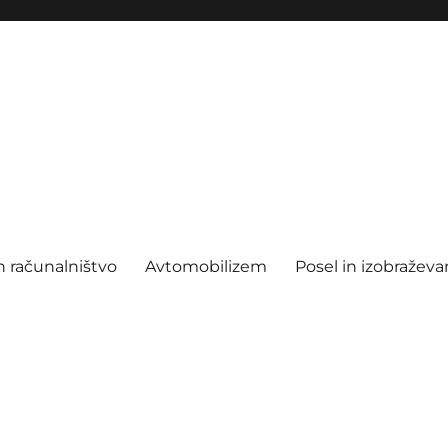
n računalništvo
Avtomobilizem
Posel in izobraževa