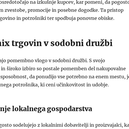
 osredotočajo na izkušnje kupcev, kar pomeni, da pogost
m zvestobe, promocije in posebne dogodke. Ta pristop
govino in potrošniki ter spodbuja ponovne obiske.
x trgovin v sodobni družbi
ajo pomembno vlogo v sodobni družbi. S svojo
o in široko izbiro so postale pomemben del nakupovalne
a sposobnost, da ponudijo vse potrebno na enem mestu, j
nega potrošnika, ki ceni učinkovitost in udobje.
anje lokalnega gospodarstva
osto sodelujejo z lokalnimi dobavitelji in proizvajalci, k