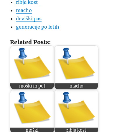
ribja kost
macho
deviški pas
generacije po letih
Related Posts:
moški in pol
macho
moški
ribja kost