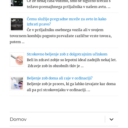
Če že nekaj časa vozimo, smo se sigurno srečali s
težavo premajhnega prtljažnika v našem avtu. …
Čemu služijo pregradne mreže za avto in kako
izbrati pravo?
Če v prtljažniku osebnega vozila ali v svojem
tovornem kombiju pogosto prevažate različne vrste tovora,
potem …
Strokovno beljenje zob z dolgotrajnim učinkom
Beli in zdravi zobje so lepotni ideal zadnjih nekaj let.
Zdravje zob in obzobnih tkiv je …
Beljenje zob doma ali raje v ordinaciji?
Beljenje zob je proces, ki ga lahko izvajate kar doma
ali pa pri strokovnjaku v ordinaciji. …
expand
Domov
child
menu