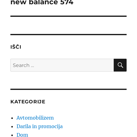
new balance 574
Next
post:
IŠČI
SE
Search
for:
KATEGORIJE
Avtomobilizem
Darila in promocija
Dom