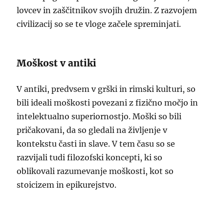
lovcev in zaščitnikov svojih družin. Z razvojem
civilizacij so se te vloge začele spreminjati.
Moškost v antiki
V antiki, predvsem v grški in rimski kulturi, so
bili ideali moškosti povezani z fizično močjo in
intelektualno superiornostjo. Moški so bili
pričakovani, da so gledali na življenje v
kontekstu časti in slave. V tem času so se
razvijali tudi filozofski koncepti, ki so
oblikovali razumevanje moškosti, kot so
stoicizem in epikurejstvo.