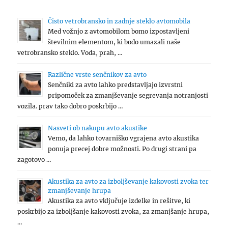
Čisto vetrobransko in zadnje steklo avtomobila
Med vožnjo z avtomobilom bomo izpostavljeni
številnim elementom, ki bodo umazali naše
vetrobransko steklo. Voda, prah, …
Različne vrste senčnikov za avto
Senčniki za avto lahko predstavljajo izvrstni
pripomoček za zmanjševanje segrevanja notranjosti
vozila. prav tako dobro poskrbijo …
Nasveti ob nakupu avto akustike
Vemo, da lahko tovarniško vgrajena avto akustika
ponuja precej dobre možnosti. Po drugi strani pa
zagotovo …
Akustika za avto za izboljševanje kakovosti zvoka ter
zmanjševanje hrupa
Akustika za avto vključuje izdelke in rešitve, ki
poskrbijo za izboljšanje kakovosti zvoka, za zmanjšanje hrupa,
…