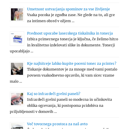
Umetnost ustvarjanja spominov za vse življenje
Vsaka poroka je zgodba zase. Ne glede na to, ali gre
za intimen obred v ožjem …
Prednost uporabe laserskega tiskalnika in tonerja
Izbira primernega tonerja je ključna, če želimo hitro
in kvalitetno izdelovati slike in dokumente. Tonerji
uporabljajo …
Kje najhitreje lahko kupite poceni toner za printer?
Tiskanje dokumentov je za mnoge med vami postalo
povsem vsakodnevno opravilo, ki vam sicer vzame
malo …
Kaj so infrardeči grelni paneli?
Infrardeči grelni paneli so moderna in učinkovita
oblika ogrevanja, ki postopoma pridobiva na
priljubljenosti v domovih …
Več tovornega prostora za naš avto