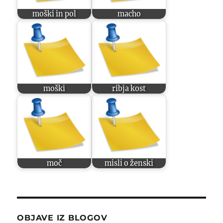
moški in pol
macho
moški
ribja kost
moč
misli o ženski
OBJAVE IZ BLOGOV