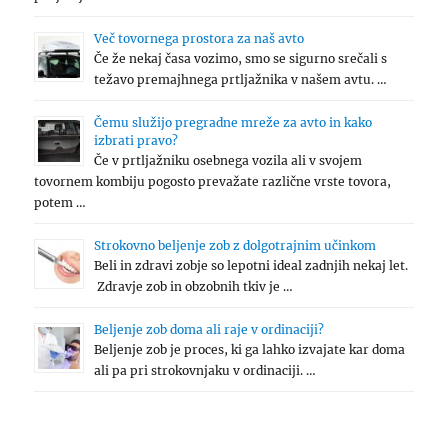
Več tovornega prostora za naš avto
Če že nekaj časa vozimo, smo se sigurno srečali s
težavo premajhnega prtljažnika v našem avtu. …
Čemu služijo pregradne mreže za avto in kako
izbrati pravo?
Če v prtljažniku osebnega vozila ali v svojem
tovornem kombiju pogosto prevažate različne vrste tovora,
potem …
Strokovno beljenje zob z dolgotrajnim učinkom
Beli in zdravi zobje so lepotni ideal zadnjih nekaj let.
Zdravje zob in obzobnih tkiv je …
Beljenje zob doma ali raje v ordinaciji?
Beljenje zob je proces, ki ga lahko izvajate kar doma
ali pa pri strokovnjaku v ordinaciji. …