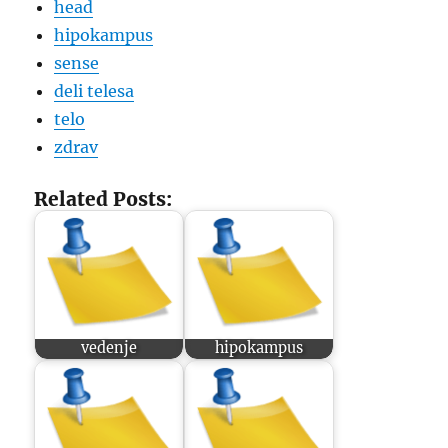
head
hipokampus
sense
deli telesa
telo
zdrav
Related Posts:
vedenje
hipokampus