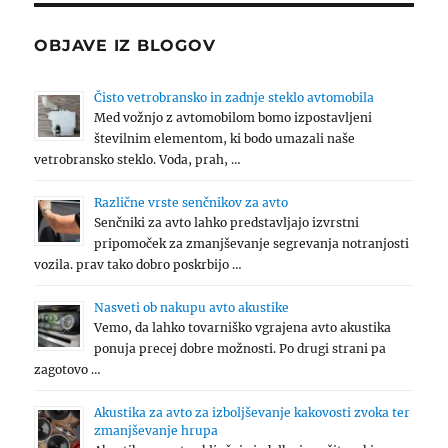
OBJAVE IZ BLOGOV
Čisto vetrobransko in zadnje steklo avtomobila
Med vožnjo z avtomobilom bomo izpostavljeni
številnim elementom, ki bodo umazali naše
vetrobransko steklo. Voda, prah, …
Različne vrste senčnikov za avto
Senčniki za avto lahko predstavljajo izvrstni
pripomoček za zmanjševanje segrevanja notranjosti
vozila. prav tako dobro poskrbijo …
Nasveti ob nakupu avto akustike
Vemo, da lahko tovarniško vgrajena avto akustika
ponuja precej dobre možnosti. Po drugi strani pa
zagotovo …
Akustika za avto za izboljševanje kakovosti zvoka ter
zmanjševanje hrupa