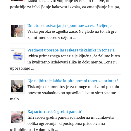
Akustika za avto vključuje izdelke in rešitve, ki
poskrbijo za izboljšanje kakovosti zvoka, za zmanjšanje hrupa,
…
Umetnost ustvarjanja spominov za vse življenje
Vsaka poroka je zgodba zase. Ne glede na to, ali gre
za intimen obred v ožjem …
Prednost uporabe laserskega tiskalnika in tonerja
Izbira primernega tonerja je ključna, če želimo hitro
in kvalitetno izdelovati slike in dokumente. Tonerji
uporabljajo …
Kje najhitreje lahko kupite poceni toner za printer?
Tiskanje dokumentov je za mnoge med vami postalo
povsem vsakodnevno opravilo, ki vam sicer vzame
malo …
Kaj so infrardeči grelni paneli?
Infrardeči grelni paneli so moderna in učinkovita
oblika ogrevanja, ki postopoma pridobiva na
priljubljenosti v domovih …