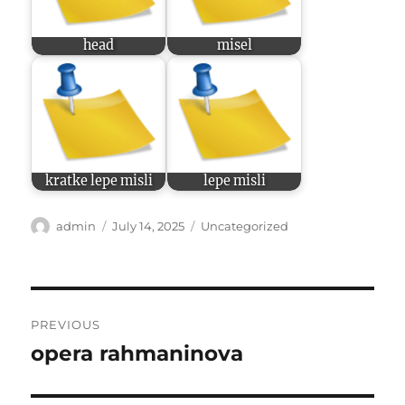
head
misel
kratke lepe misli
lepe misli
Author
Posted
Categories
admin
July 14, 2025
Uncategorized
on
Post
PREVIOUS
navigation
opera rahmaninova
Previous
post: