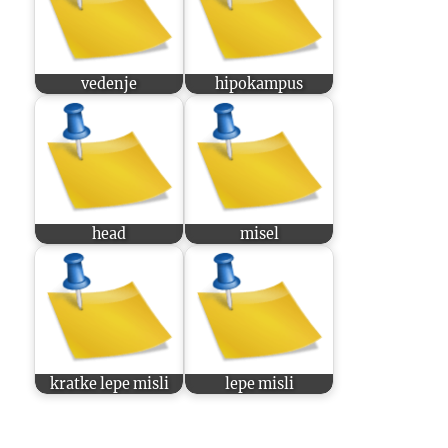
vedenje
hipokampus
head
misel
kratke lepe misli
lepe misli