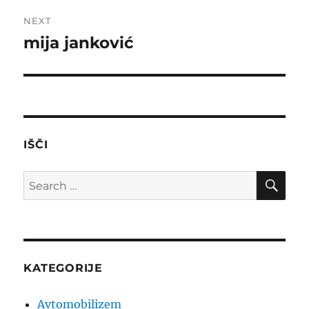
NEXT
mija janković
Next
post:
IŠČI
SE
Search
for:
KATEGORIJE
Avtomobilizem