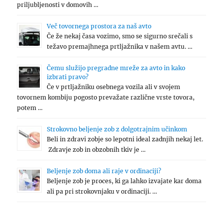
priljubljenosti v domovih …
Več tovornega prostora za naš avto
Če že nekaj časa vozimo, smo se sigurno srečali s
težavo premajhnega prtljažnika v našem avtu. …
Čemu služijo pregradne mreže za avto in kako
izbrati pravo?
Če v prtljažniku osebnega vozila ali v svojem
tovornem kombiju pogosto prevažate različne vrste tovora,
potem …
Strokovno beljenje zob z dolgotrajnim učinkom
Beli in zdravi zobje so lepotni ideal zadnjih nekaj let.
Zdravje zob in obzobnih tkiv je …
Beljenje zob doma ali raje v ordinaciji?
Beljenje zob je proces, ki ga lahko izvajate kar doma
ali pa pri strokovnjaku v ordinaciji. …