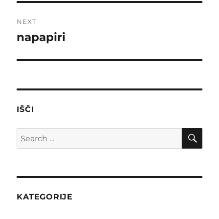
NEXT
napapiri
Next
post:
IŠČI
SE
Search
for:
KATEGORIJE