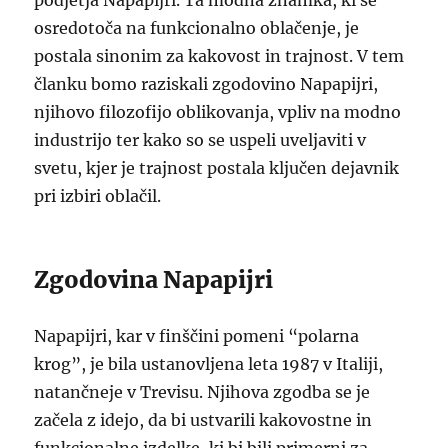
podjetja Napapijri. Ta modna znamka, ki se
osredotoča na funkcionalno oblačenje, je
postala sinonim za kakovost in trajnost. V tem
članku bomo raziskali zgodovino Napapijri,
njihovo filozofijo oblikovanja, vpliv na modno
industrijo ter kako so se uspeli uveljaviti v
svetu, kjer je trajnost postala ključen dejavnik
pri izbiri oblačil.
Zgodovina Napapijri
Napapijri, kar v finščini pomeni “polarna
krog”, je bila ustanovljena leta 1987 v Italiji,
natančneje v Trevisu. Njihova zgodba se je
začela z idejo, da bi ustvarili kakovostne in