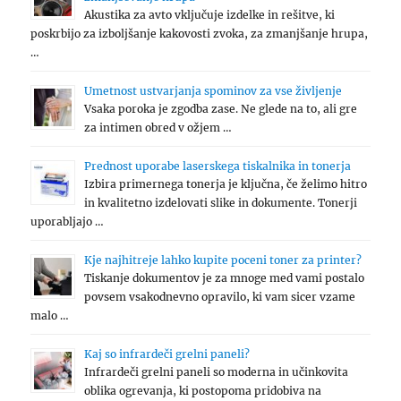
Akustika za avto vključuje izdelke in rešitve, ki
poskrbijo za izboljšanje kakovosti zvoka, za zmanjšanje hrupa,
…
Umetnost ustvarjanja spominov za vse življenje
Vsaka poroka je zgodba zase. Ne glede na to, ali gre
za intimen obred v ožjem …
Prednost uporabe laserskega tiskalnika in tonerja
Izbira primernega tonerja je ključna, če želimo hitro
in kvalitetno izdelovati slike in dokumente. Tonerji
uporabljajo …
Kje najhitreje lahko kupite poceni toner za printer?
Tiskanje dokumentov je za mnoge med vami postalo
povsem vsakodnevno opravilo, ki vam sicer vzame
malo …
Kaj so infrardeči grelni paneli?
Infrardeči grelni paneli so moderna in učinkovita
oblika ogrevanja, ki postopoma pridobiva na