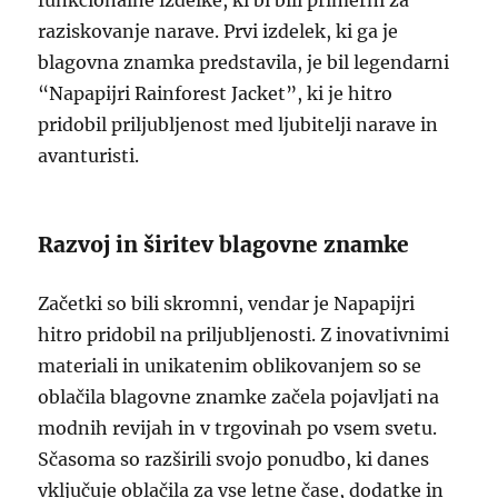
funkcionalne izdelke, ki bi bili primerni za
raziskovanje narave. Prvi izdelek, ki ga je
blagovna znamka predstavila, je bil legendarni
“Napapijri Rainforest Jacket”, ki je hitro
pridobil priljubljenost med ljubitelji narave in
avanturisti.
Razvoj in širitev blagovne znamke
Začetki so bili skromni, vendar je Napapijri
hitro pridobil na priljubljenosti. Z inovativnimi
materiali in unikatenim oblikovanjem so se
oblačila blagovne znamke začela pojavljati na
modnih revijah in v trgovinah po vsem svetu.
Sčasoma so razširili svojo ponudbo, ki danes
vključuje oblačila za vse letne čase, dodatke in