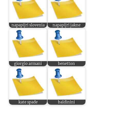
napapijri slovenia
napapijri jakne
giorgio armani
benetton
kate spade
baldinini