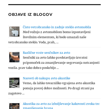
OBJAVE IZ BLOGOV
Čisto vetrobransko in zadnje steklo avtomobila
Med vožnjo z avtomobilom bomo izpostavljeni
številnim elementom, ki bodo umazali naše
vetrobransko steklo. Voda, prah, …
Različne vrste senčnikov za avto
Senčniki za avto lahko predstavljajo izvrstni
pripomoček za zmanjševanje segrevanja notranjosti
vozila. prav tako dobro poskrbijo …
Nasveti ob nakupu avto akustike
Vemo, da lahko tovarniško vgrajena avto akustika
ponuja precej dobre možnosti. Po drugi strani pa
zagotovo …
Akustika za avto za izboljševanje kakovosti zvoka ter
zmanjševanje hrupa