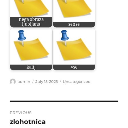
nega obraza
ljubljana
sense
kalij
vse
Author
Posted
Categories
admin
July 15, 2025
Uncategorized
on
Post
PREVIOUS
navigation
zlohotnica
Previous