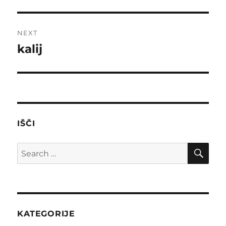
post:
NEXT
kalij
Next
post:
IŠČI
SE
Search
for:
KATEGORIJE