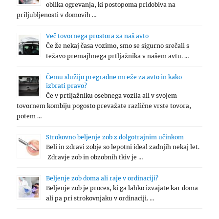
oblika ogrevanja, ki postopoma pridobiva na
priljubljenosti v domovih …
Več tovornega prostora za naš avto
Če že nekaj časa vozimo, smo se sigurno srečali s
težavo premajhnega prtljažnika v našem avtu. …
Čemu služijo pregradne mreže za avto in kako
izbrati pravo?
Če v prtljažniku osebnega vozila ali v svojem
tovornem kombiju pogosto prevažate različne vrste tovora,
potem …
Strokovno beljenje zob z dolgotrajnim učinkom
Beli in zdravi zobje so lepotni ideal zadnjih nekaj let.
Zdravje zob in obzobnih tkiv je …
Beljenje zob doma ali raje v ordinaciji?
Beljenje zob je proces, ki ga lahko izvajate kar doma
ali pa pri strokovnjaku v ordinaciji. …