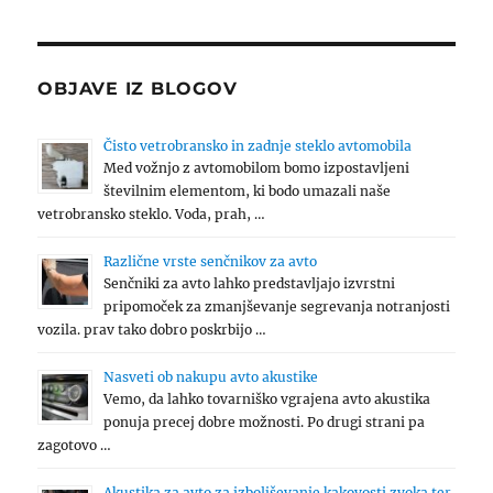
OBJAVE IZ BLOGOV
Čisto vetrobransko in zadnje steklo avtomobila
Med vožnjo z avtomobilom bomo izpostavljeni
številnim elementom, ki bodo umazali naše
vetrobransko steklo. Voda, prah, …
Različne vrste senčnikov za avto
Senčniki za avto lahko predstavljajo izvrstni
pripomoček za zmanjševanje segrevanja notranjosti
vozila. prav tako dobro poskrbijo …
Nasveti ob nakupu avto akustike
Vemo, da lahko tovarniško vgrajena avto akustika
ponuja precej dobre možnosti. Po drugi strani pa
zagotovo …
Akustika za avto za izboljševanje kakovosti zvoka ter