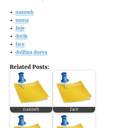
nasmeh
mona
žeje
dotik
face
dolžina dneva
Related Posts:
nasmeh
face