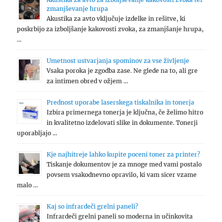
zmanjševanje hrupa
Akustika za avto vključuje izdelke in rešitve, ki
poskrbijo za izboljšanje kakovosti zvoka, za zmanjšanje hrupa,
…
Umetnost ustvarjanja spominov za vse življenje
Vsaka poroka je zgodba zase. Ne glede na to, ali gre
za intimen obred v ožjem …
Prednost uporabe laserskega tiskalnika in tonerja
Izbira primernega tonerja je ključna, če želimo hitro
in kvalitetno izdelovati slike in dokumente. Tonerji
uporabljajo …
Kje najhitreje lahko kupite poceni toner za printer?
Tiskanje dokumentov je za mnoge med vami postalo
povsem vsakodnevno opravilo, ki vam sicer vzame
malo …
Kaj so infrardeči grelni paneli?
Infrardeči grelni paneli so moderna in učinkovita