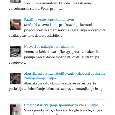
številnim elementom, ki bodo umazali naše
vetrobransko steklo. Voda, prah, …
Različne vrste senčnikov za avto
Senčniki za avto lahko predstavljajo izvrstni
pripomoček za zmanjševanje segrevanja notranjosti
vozila. prav tako dobro poskrbijo …
Nasveti ob nakupu avto akustike
Vemo, da lahko tovarniško vgrajena avto akustika
ponuja precej dobre možnosti. Po drugi strani pa
zagotovo …
Akustika za avto za izboljševanje kakovosti zvoka ter
zmanjševanje hrupa
Akustika za avto vključuje izdelke in rešitve, ki
poskrbijo za izboljšanje kakovosti zvoka, za zmanjšanje hrupa,
…
Umetnost ustvarjanja spominov za vse življenje
Vsaka poroka je zgodba zase. Ne glede na to, ali gre