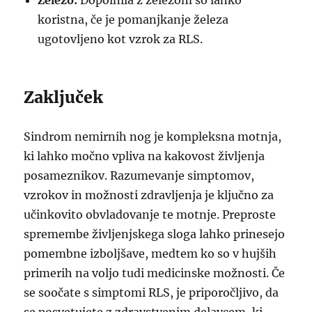
Železo:
Dopolnila z železom so lahko
koristna, če je pomanjkanje železa
ugotovljeno kot vzrok za RLS.
Zaključek
Sindrom nemirnih nog je kompleksna motnja,
ki lahko močno vpliva na kakovost življenja
posameznikov. Razumevanje simptomov,
vzrokov in možnosti zdravljenja je ključno za
učinkovito obvladovanje te motnje. Preproste
spremembe življenjskega sloga lahko prinesejo
pomembne izboljšave, medtem ko so v hujših
primerih na voljo tudi medicinske možnosti. Če
se soočate s simptomi RLS, je priporočljivo, da