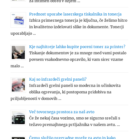
za intimen obred v ožjem …
Prednost uporabe laserskega tiskalnika in tonerja
Izbira primernega tonerja je ključna, če želimo hitro
in kvalitetno izdelovati slike in dokumente. Tonerji
uporabljajo …
Kje najhitreje lahko kupite poceni toner za printer?
Tiskanje dokumentov je za mnoge med vami postalo
povsem vsakodnevno opravilo, ki vam sicer vzame
malo …
Kaj so infrardeči grelni paneli?
Infrardeči grelni paneli so moderna in učinkovita
oblika ogrevanja, ki postopoma pridobiva na
priljubljenosti v domovih …
Več tovornega prostora za naš avto
Če že nekaj časa vozimo, smo se sigurno srečali s
težavo premajhnega prtljažnika v našem avtu. …
Čemu služijo pregradne mreže za avto in kako