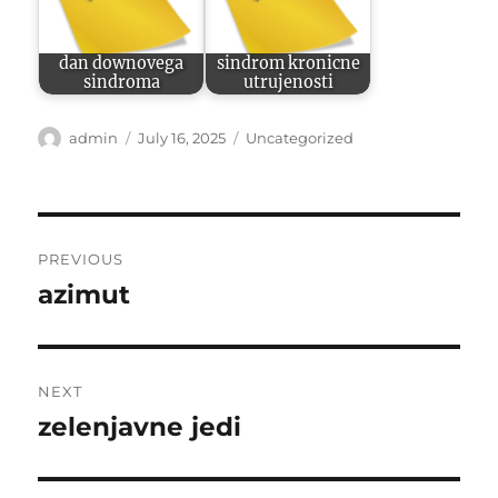
dan downovega
sindrom kronicne
sindroma
utrujenosti
Author
Posted
Categories
admin
July 16, 2025
Uncategorized
on
Post
PREVIOUS
navigation
azimut
Previous
post:
NEXT
zelenjavne jedi
Next
post: