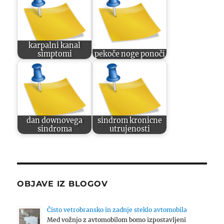
karpalni kanal
simptomi
pekoče noge ponoči
dan downovega
sindrom kronicne
sindroma
utrujenosti
OBJAVE IZ BLOGOV
Čisto vetrobransko in zadnje steklo avtomobila
Med vožnjo z avtomobilom bomo izpostavljeni