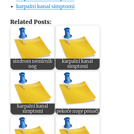
karpalni kanal simptomi
Related Posts:
sindrom nemirnih
karpalni kanal
nog
simptomi
karpalni kanal
simptomi
pekoče noge ponoči