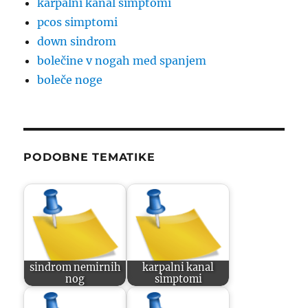
karpalni kanal simptomi
pcos simptomi
down sindrom
bolečine v nogah med spanjem
boleče noge
PODOBNE TEMATIKE
sindrom nemirnih
karpalni kanal
nog
simptomi