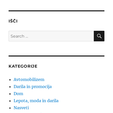
IŠČI
SE
Search
for:
KATEGORIJE
Avtomobilizem
Darila in promocija
Dom
Lepota, moda in darila
Nasveti