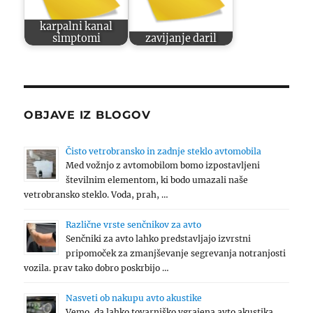
karpalni kanal
simptomi
zavijanje daril
OBJAVE IZ BLOGOV
Čisto vetrobransko in zadnje steklo avtomobila
Med vožnjo z avtomobilom bomo izpostavljeni
številnim elementom, ki bodo umazali naše
vetrobransko steklo. Voda, prah, …
Različne vrste senčnikov za avto
Senčniki za avto lahko predstavljajo izvrstni
pripomoček za zmanjševanje segrevanja notranjosti
vozila. prav tako dobro poskrbijo …
Nasveti ob nakupu avto akustike
Vemo, da lahko tovarniško vgrajena avto akustika