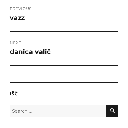
Post
PREVIOUS
navigation
vazz
Previous
post:
NEXT
danica valič
Next
post:
IŠČI
SE
Search
for: