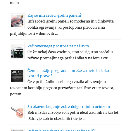
malo …
Kaj so infrardeči grelni paneli?
Infrardeči grelni paneli so moderna in učinkovita
oblika ogrevanja, ki postopoma pridobiva na
priljubljenosti v domovih …
Več tovornega prostora za naš avto
Če že nekaj časa vozimo, smo se sigurno srečali s
težavo premajhnega prtljažnika v našem avtu. …
Čemu služijo pregradne mreže za avto in kako
izbrati pravo?
Če v prtljažniku osebnega vozila ali v svojem
tovornem kombiju pogosto prevažate različne vrste tovora,
potem …
Strokovno beljenje zob z dolgotrajnim učinkom
Beli in zdravi zobje so lepotni ideal zadnjih nekaj let.
Zdravje zob in obzobnih tkiv je …