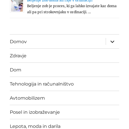
Beljenje zob doma ali raje v ordinaciji?
Beljenje zob je proces, ki ga lahko izvajate kar doma
ali pa pri strokovnjaku v ordinaciji. …
expand
Domov
child
menu
Zdravje
Dom
Tehnologija in računalništvo
Avtomobilizem
Posel in izobraževanje
Lepota, moda in darila