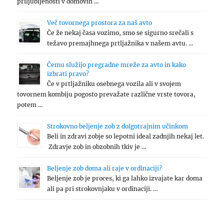
priljubljenosti v domovih …
Več tovornega prostora za naš avto
Če že nekaj časa vozimo, smo se sigurno srečali s
težavo premajhnega prtljažnika v našem avtu. …
Čemu služijo pregradne mreže za avto in kako
izbrati pravo?
Če v prtljažniku osebnega vozila ali v svojem
tovornem kombiju pogosto prevažate različne vrste tovora,
potem …
Strokovno beljenje zob z dolgotrajnim učinkom
Beli in zdravi zobje so lepotni ideal zadnjih nekaj let.
Zdravje zob in obzobnih tkiv je …
Beljenje zob doma ali raje v ordinaciji?
Beljenje zob je proces, ki ga lahko izvajate kar doma
ali pa pri strokovnjaku v ordinaciji. …