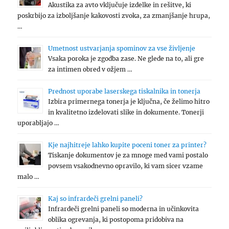
Akustika za avto vključuje izdelke in rešitve, ki
poskrbijo za izboljšanje kakovosti zvoka, za zmanjšanje hrupa,
…
Umetnost ustvarjanja spominov za vse življenje
Vsaka poroka je zgodba zase. Ne glede na to, ali gre
za intimen obred v ožjem …
Prednost uporabe laserskega tiskalnika in tonerja
Izbira primernega tonerja je ključna, če želimo hitro
in kvalitetno izdelovati slike in dokumente. Tonerji
uporabljajo …
Kje najhitreje lahko kupite poceni toner za printer?
Tiskanje dokumentov je za mnoge med vami postalo
povsem vsakodnevno opravilo, ki vam sicer vzame
malo …
Kaj so infrardeči grelni paneli?
Infrardeči grelni paneli so moderna in učinkovita
oblika ogrevanja, ki postopoma pridobiva na