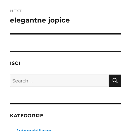
NEXT
elegantne jopice
Next
post:
IŠČI
SE
Search
for:
KATEGORIJE