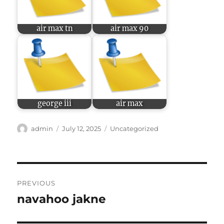
air max tn
air max 90
george iii
air max
Author
Posted
Categories
admin
July 12, 2025
Uncategorized
on
Post
PREVIOUS
navigation
navahoo jakne
Previous
post: