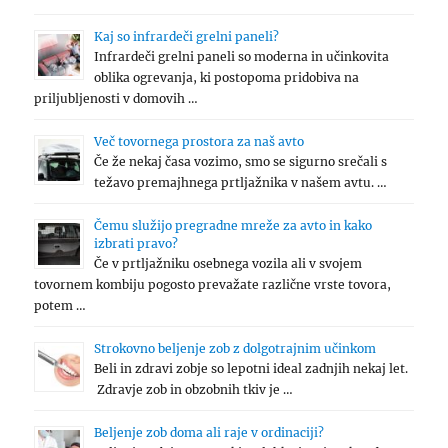
Kaj so infrardeči grelni paneli?
Infrardeči grelni paneli so moderna in učinkovita
oblika ogrevanja, ki postopoma pridobiva na
priljubljenosti v domovih …
Več tovornega prostora za naš avto
Če že nekaj časa vozimo, smo se sigurno srečali s
težavo premajhnega prtljažnika v našem avtu. …
Čemu služijo pregradne mreže za avto in kako
izbrati pravo?
Če v prtljažniku osebnega vozila ali v svojem
tovornem kombiju pogosto prevažate različne vrste tovora,
potem …
Strokovno beljenje zob z dolgotrajnim učinkom
Beli in zdravi zobje so lepotni ideal zadnjih nekaj let.
Zdravje zob in obzobnih tkiv je …
Beljenje zob doma ali raje v ordinaciji?