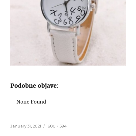
Podobne objave:
None Found
Posted
Full
January 31, 2021
600 × 594
on
size