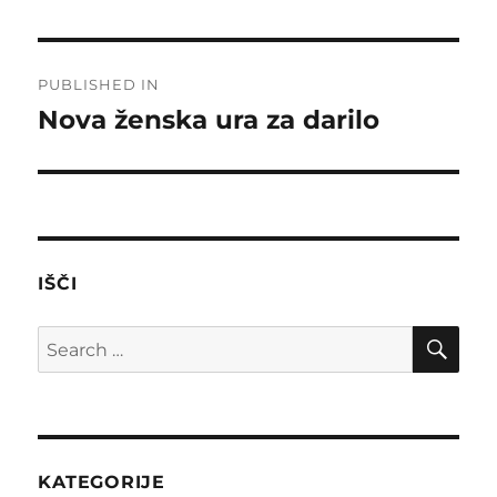
Post
PUBLISHED IN
navigation
Nova ženska ura za darilo
IŠČI
SE
Search
for:
KATEGORIJE