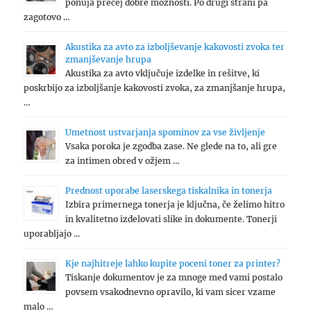
ponuja precej dobre možnosti. Po drugi strani pa
zagotovo …
Akustika za avto za izboljševanje kakovosti zvoka ter
zmanjševanje hrupa
Akustika za avto vključuje izdelke in rešitve, ki
poskrbijo za izboljšanje kakovosti zvoka, za zmanjšanje hrupa,
…
Umetnost ustvarjanja spominov za vse življenje
Vsaka poroka je zgodba zase. Ne glede na to, ali gre
za intimen obred v ožjem …
Prednost uporabe laserskega tiskalnika in tonerja
Izbira primernega tonerja je ključna, če želimo hitro
in kvalitetno izdelovati slike in dokumente. Tonerji
uporabljajo …
Kje najhitreje lahko kupite poceni toner za printer?
Tiskanje dokumentov je za mnoge med vami postalo
povsem vsakodnevno opravilo, ki vam sicer vzame
malo …