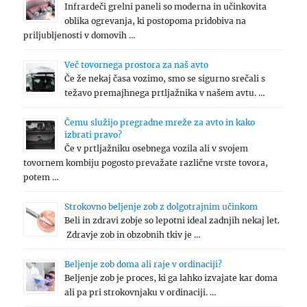
Infrardeči grelni paneli so moderna in učinkovita
oblika ogrevanja, ki postopoma pridobiva na
priljubljenosti v domovih …
Več tovornega prostora za naš avto
Če že nekaj časa vozimo, smo se sigurno srečali s
težavo premajhnega prtljažnika v našem avtu. …
Čemu služijo pregradne mreže za avto in kako
izbrati pravo?
Če v prtljažniku osebnega vozila ali v svojem
tovornem kombiju pogosto prevažate različne vrste tovora,
potem …
Strokovno beljenje zob z dolgotrajnim učinkom
Beli in zdravi zobje so lepotni ideal zadnjih nekaj let.
Zdravje zob in obzobnih tkiv je …
Beljenje zob doma ali raje v ordinaciji?
Beljenje zob je proces, ki ga lahko izvajate kar doma
ali pa pri strokovnjaku v ordinaciji. …