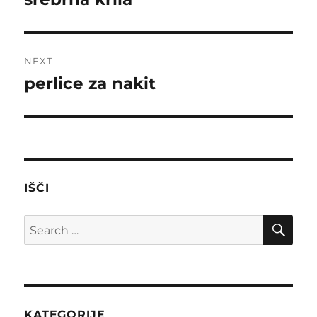
post:
NEXT
perlice za nakit
Next
post:
IŠČI
SE
Search
for:
KATEGORIJE