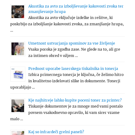
Akustika za avto za izboljševanje kakovosti zvoka ter
zmanjševanje hrupa
Akustika za avto vključuje izdelke in rešitve, ki
poskrbijo za izboljšanje kakovosti zvoka, za zmanjšanje hrupa,
…
Umetnost ustvarjanja spominov za vse življenje
Vsaka poroka je zgodba zase. Ne glede na to, ali gre
za intimen obred v ožjem …
Prednost uporabe laserskega tiskalnika in tonerja
Izbira primernega tonerja je ključna, če želimo hitro
in kvalitetno izdelovati slike in dokumente. Tonerji
uporabljajo …
Kje najhitreje lahko kupite poceni toner za printer?
Tiskanje dokumentov je za mnoge med vami postalo
povsem vsakodnevno opravilo, ki vam sicer vzame
malo …
Kaj so infrardeči grelni paneli?