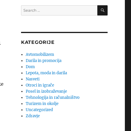
SEARCH
Search
for:
n
KATEGORIJE
Avtomobilizem
Darila in promocija
Dom
Lepota, moda in darila
Nasveti
ke
Otroci in igrače
Posel in izobraževanje
Tehnologija in računalništvo
Turizem in okolje
Uncategorized
Zdravje