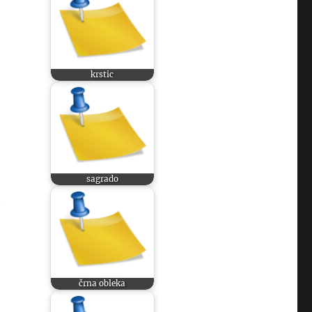
krstic
sagrado
n
:
črna obleka