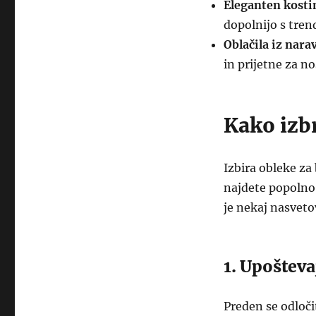
Eleganten kosti
dopolnijo s tren
Oblačila iz nara
in prijetne za no
Kako izb
Izbira obleke za
najdete popolno 
je nekaj nasvet
1. Upošteva
Preden se odločit