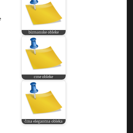
e
birmanske obleke
crne obleke
črna elegantna obleka