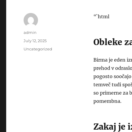
“`html
Author
admin
Obleke za
Posted
July 12, 2025
on
Categories
Uncategorized
Birma je eden i
prehod v odraslo
pogosto soočajo 
temveč tudi spoš
so primerne za b
pomembna.
Zakaj je 