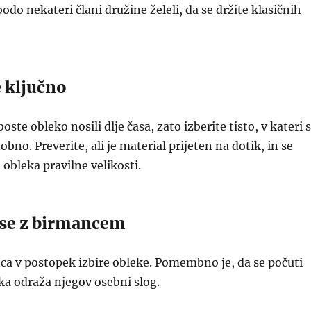
odo nekateri člani družine želeli, da se držite klasičnih
e ključno
oste obleko nosili dlje časa, zato izberite tisto, v kateri 
obno. Preverite, ali je material prijeten na dotik, in se
e obleka pravilne velikosti.
e se z birmancem
ca v postopek izbire obleke. Pomembno je, da se počuti
ka odraža njegov osebni slog.