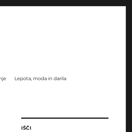
nje
Lepota, moda in darila
IŠČI