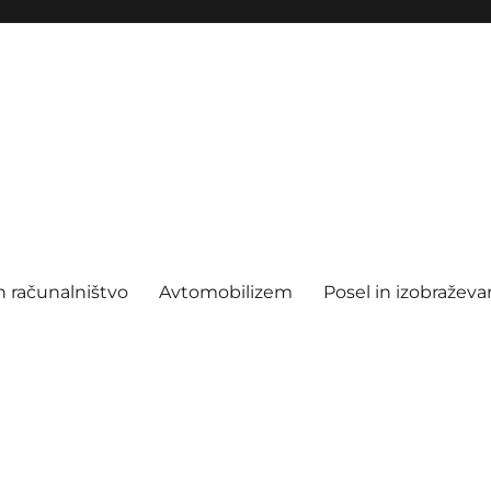
n računalništvo
Avtomobilizem
Posel in izobraževa