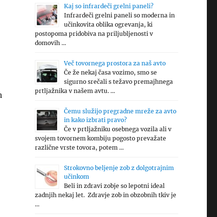
Kaj so infrardeči grelni paneli?
Infrardeči grelni paneli so moderna in
učinkovita oblika ogrevanja, ki
postopoma pridobiva na priljubljenosti v
domovih …
Več tovornega prostora za naš avto
Če že nekaj časa vozimo, smo se
sigurno srečali s težavo premajhnega
prtljažnika v našem avtu. …
n
Čemu služijo pregradne mreže za avto
in kako izbrati pravo?
Če v prtljažniku osebnega vozila ali v
svojem tovornem kombiju pogosto prevažate
različne vrste tovora, potem …
Strokovno beljenje zob z dolgotrajnim
učinkom
Beli in zdravi zobje so lepotni ideal
zadnjih nekaj let. Zdravje zob in obzobnih tkiv je
…