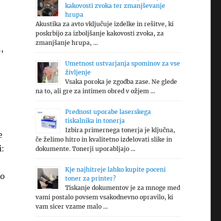
kakovosti zvoka ter zmanjševanje
hrupa
Akustika za avto vključuje izdelke in rešitve, ki
poskrbijo za izboljšanje kakovosti zvoka, za
zmanjšanje hrupa, …
,
Umetnost ustvarjanja spominov za vse
življenje
Vsaka poroka je zgodba zase. Ne glede
na to, ali gre za intimen obred v ožjem …
Prednost uporabe laserskega
tiskalnika in tonerja
Izbira primernega tonerja je ključna,
e
če želimo hitro in kvalitetno izdelovati slike in
i:
dokumente. Tonerji uporabljajo …
Kje najhitreje lahko kupite poceni
 o
toner za printer?
Tiskanje dokumentov je za mnoge med
vami postalo povsem vsakodnevno opravilo, ki
vam sicer vzame malo …