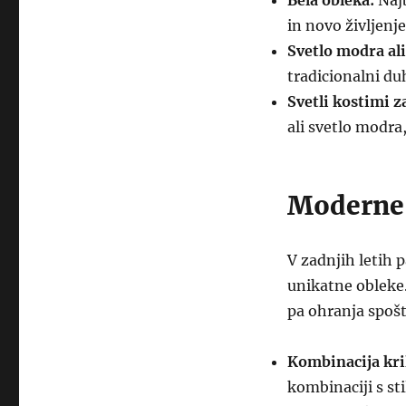
Bela obleka:
Najb
in novo življenje
Svetlo modra ali
tradicionalni du
Svetli kostimi z
ali svetlo modra,
Moderne 
V zadnjih letih p
unikatne obleke
pa ohranja spošt
Kombinacija kril
kombinaciji s sti