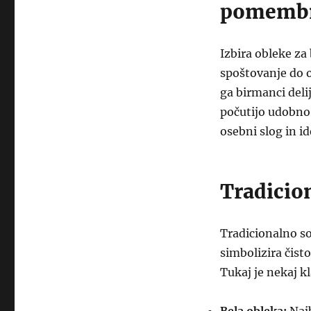
pomemb
Izbira obleke za
spoštovanje do o
ga birmanci deli
počutijo udobno
osebni slog in i
Tradicio
Tradicionalno so
simbolizira čist
Tukaj je nekaj k