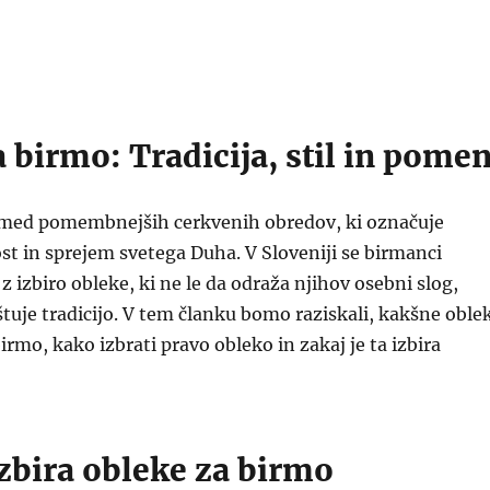
 birmo: Tradicija, stil in pome
zmed pomembnejših cerkvenih obredov, ki označuje
st in sprejem svetega Duha. V Sloveniji se birmanci
z izbiro obleke, ki ne le da odraža njihov osebni slog,
tuje tradicijo. V tem članku bomo raziskali, kakšne oble
irmo, kako izbrati pravo obleko in zakaj je ta izbira
izbira obleke za birmo