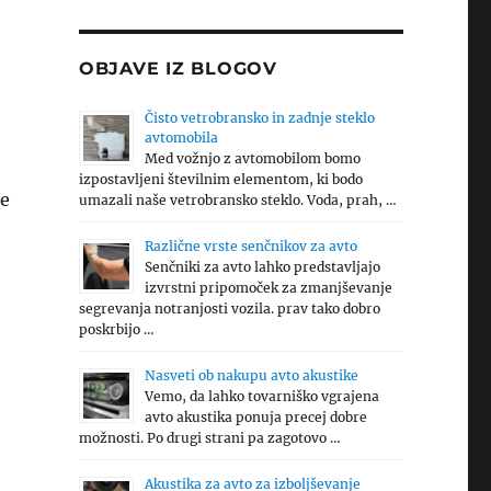
OBJAVE IZ BLOGOV
Čisto vetrobransko in zadnje steklo
avtomobila
Med vožnjo z avtomobilom bomo
izpostavljeni številnim elementom, ki bodo
se
umazali naše vetrobransko steklo. Voda, prah, …
Različne vrste senčnikov za avto
Senčniki za avto lahko predstavljajo
izvrstni pripomoček za zmanjševanje
segrevanja notranjosti vozila. prav tako dobro
poskrbijo …
Nasveti ob nakupu avto akustike
Vemo, da lahko tovarniško vgrajena
avto akustika ponuja precej dobre
možnosti. Po drugi strani pa zagotovo …
Akustika za avto za izboljševanje