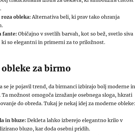
olj tradicionalna izbira za dekleta, ki simbolizira čistost
.
 roza obleka:
Alternativa beli, ki prav tako ohranja
h.
a fante:
Običajno v svetlih barvah, kot so bež, svetlo siva
 ki so elegantni in primerni za to priložnost.
obleke za birmo
a se je pojavil trend, da birmanci izbirajo bolj moderne i
. Ta možnost omogoča izražanje osebnega sloga, hkrati
ovanje do obreda. Tukaj je nekaj idej za moderne obleke
a in bluze:
Dekleta lahko izberejo elegantno krilo v
lizirano bluzo, kar doda osebni pridih.