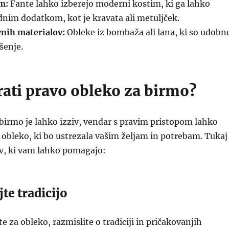
m:
Fante lahko izberejo moderni kostim, ki ga lahko
dnim dodatkom, kot je kravata ali metuljček.
vnih materialov:
Obleke iz bombaža ali lana, ki so udobn
šenje.
rati pravo obleko za birmo?
 birmo je lahko izziv, vendar s pravim pristopom lahko
obleko, ki bo ustrezala vašim željam in potrebam. Tukaj
ov, ki vam lahko pomagajo:
jte tradicijo
e za obleko, razmislite o tradiciji in pričakovanjih