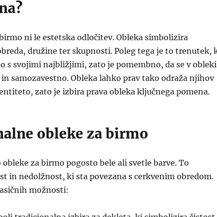
na?
 birmo ni le estetska odločitev. Obleka simbolizira
breda, družine ter skupnosti. Poleg tega je to trenutek, 
jo s svojimi najbližjimi, zato je pomembno, da se v obleki
 in samozavestno. Obleka lahko prav tako odraža njihov
dentiteto, zato je izbira prava obleka ključnega pomena.
nalne obleke za birmo
 obleke za birmo pogosto bele ali svetle barve. To
ost in nedolžnost, ki sta povezana s cerkvenim obredom.
lasičnih možnosti: