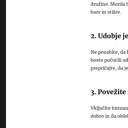
družine. Morda b
barv in stilov.
2. Udobje j
Ne pozabite, da b
boste počutili ud
prepričajte, da j
3. Povežit
Vključite birman
dobro in da oble