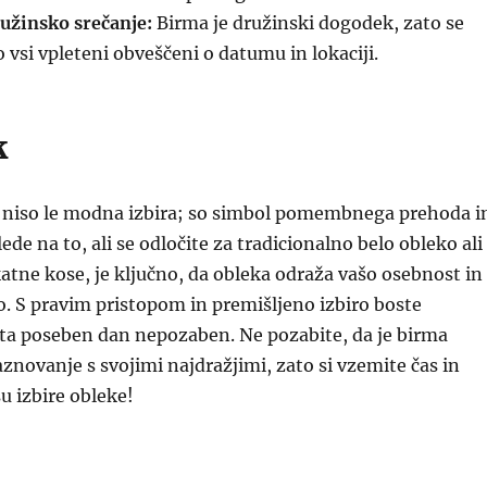
ružinsko srečanje:
Birma je družinski dogodek, zato se
o vsi vpleteni obveščeni o datumu in lokaciji.
k
 niso le modna izbira; so simbol pomembnega prehoda i
ede na to, ali se odločite za tradicionalno belo obleko ali
tne kose, je ključno, da obleka odraža vašo osebnost in
jo. S pravim pristopom in premišljeno izbiro boste
 ta poseben dan nepozaben. Ne pozabite, da je birma
aznovanje s svojimi najdražjimi, zato si vzemite čas in
u izbire obleke!