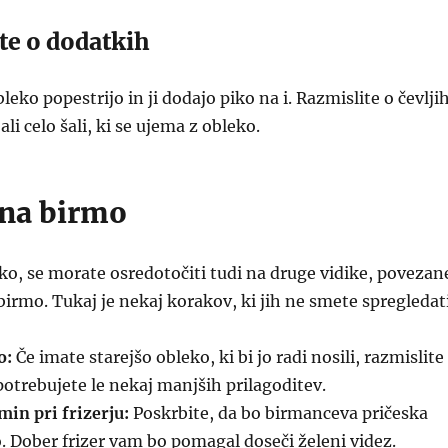
te o dodatkih
eko popestrijo in ji dodajo piko na i. Razmislite o čevljih
ali celo šali, ki se ujema z obleko.
 na birmo
ko, se morate osredotočiti tudi na druge vidike, povezan
birmo. Tukaj je nekaj korakov, ki jih ne smete spregledat
o:
Če imate starejšo obleko, ki bi jo radi nosili, razmislite
otrebujete le nekaj manjših prilagoditev.
min pri frizerju:
Poskrbite, da bo birmanceva pričeska
. Dober frizer vam bo pomagal doseči želeni videz.