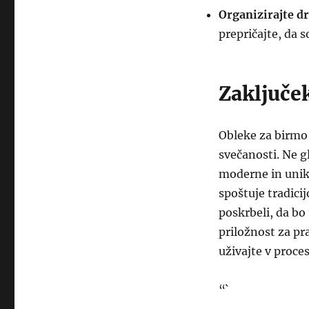
Organizirajte d
prepričajte, da s
Zaključe
Obleke za birmo
svečanosti. Ne gl
moderne in unika
spoštuje tradici
poskrbeli, da bo
priložnost za pr
uživajte v proces
“`