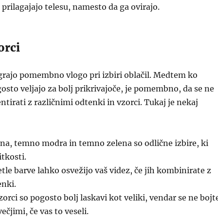
 prilagajajo telesu, namesto da ga ovirajo.
orci
igrajo pomembno vlogo pri izbiri oblačil. Medtem ko
sto veljajo za bolj prikrivajoče, je pomembno, da se ne
tirati z različnimi odtenki in vzorci. Tukaj je nekaj
na, temno modra in temno zelena so odlične izbire, ki
tkosti.
tle barve lahko osvežijo vaš videz, če jih kombinirate z
enki.
orci so pogosto bolj laskavi kot veliki, vendar se ne bojt
ečjimi, če vas to veseli.