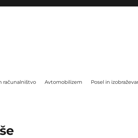
n računalništvo
Avtomobilizem
Posel in izobraževa
še