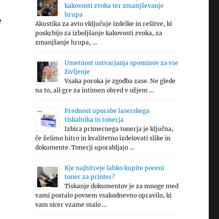
kakovosti zvoka ter zmanjševanje
hrupa
e
Akustika za avto vključuje izdelke in rešitve, ki
poskrbijo za izboljšanje kakovosti zvoka, za
zmanjšanje hrupa, …
Umetnost ustvarjanja spominov za vse
življenje
Vsaka poroka je zgodba zase. Ne glede
na to, ali gre za intimen obred v ožjem …
Prednost uporabe laserskega
tiskalnika in tonerja
Izbira primernega tonerja je ključna,
če želimo hitro in kvalitetno izdelovati slike in
dokumente. Tonerji uporabljajo …
Kje najhitreje lahko kupite poceni
toner za printer?
Tiskanje dokumentov je za mnoge med
vami postalo povsem vsakodnevno opravilo, ki
vam sicer vzame malo …