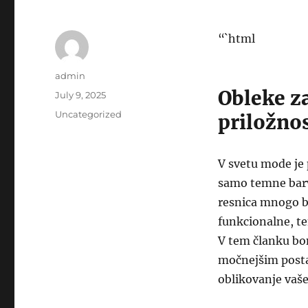
“`html
Author
admin
Obleke z
Posted
July 9, 2025
on
Categories
Uncategorized
priložno
V svetu mode je 
samo temne barve
resnica mnogo bo
funkcionalne, te
V tem članku bom
močnejšim posta
oblikovanje vaš