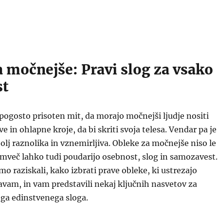
a močnejše: Pravi slog za vsako
st
pogosto prisoten mit, da morajo močnejši ljudje nositi
 in ohlapne kroje, da bi skriti svoja telesa. Vendar pa je
lj raznolika in vznemirljiva. Obleke za močnejše niso le
mveč lahko tudi poudarijo osebnost, slog in samozavest.
o raziskali, kako izbrati prave obleke, ki ustrezajo
vam, in vam predstavili nekaj ključnih nasvetov za
ega edinstvenega sloga.