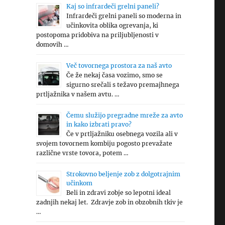
Kaj so infrardeči grelni paneli?
Infrardeči grelni paneli so moderna in
učinkovita oblika ogrevanja, ki
postopoma pridobiva na priljubljenosti v
domovih …
Več tovornega prostora za naš avto
Če že nekaj časa vozimo, smo se
sigurno srečali s težavo premajhnega
prtljažnika v našem avtu. …
Čemu služijo pregradne mreže za avto
in kako izbrati pravo?
Če v prtljažniku osebnega vozila ali v
svojem tovornem kombiju pogosto prevažate
različne vrste tovora, potem …
Strokovno beljenje zob z dolgotrajnim
učinkom
Beli in zdravi zobje so lepotni ideal
zadnjih nekaj let. Zdravje zob in obzobnih tkiv je
…