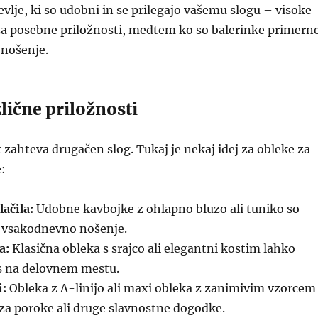
evlje, ki so udobni in se prilegajo vašemu slogu – visoke
 za posebne priložnosti, medtem ko so balerinke primern
nošenje.
zlične priložnosti
 zahteva drugačen slog. Tukaj je nekaj idej za obleke za
e:
ačila:
Udobne kavbojke z ohlapno bluzo ali tuniko so
a vsakodnevno nošenje.
a:
Klasična obleka s srajco ali elegantni kostim lahko
is na delovnem mestu.
i:
Obleka z A-linijo ali maxi obleka z zanimivim vzorcem
a za poroke ali druge slavnostne dogodke.