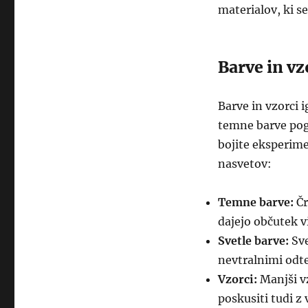
materialov, ki se
Barve in vz
Barve in vzorci 
temne barve pogo
bojite eksperimen
nasvetov:
Temne barve:
Čr
dajejo občutek vi
Svetle barve:
Sve
nevtralnimi odt
Vzorci:
Manjši vz
poskusiti tudi z v