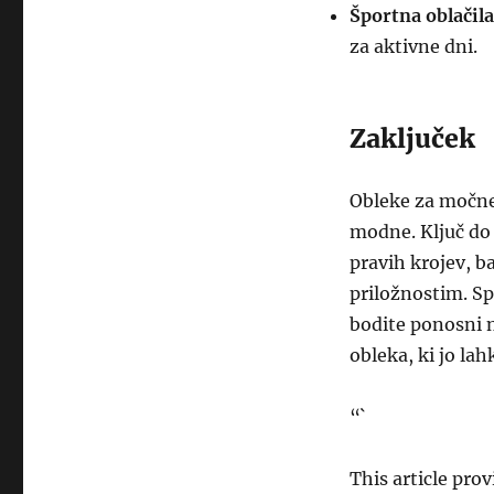
Športna oblačila
za aktivne dni.
Zaključek
Obleke za močne
modne. Ključ do 
pravih krojev, ba
priložnostim. Spo
bodite ponosni n
obleka, ki jo lah
“`
This article pro