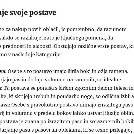
e svoje postave
ite za nakup novih oblačil, je pomembno, da razumete
sakdo se razlikuje, zato je ključnega pomena, da
prednosti in slabosti. Obstajajo različne vrste postav, ki
imo v naslednje kategorije:
va:
Osebe s to postavo imajo širša boki in ožja ramena.
rjajo pas in dodajo volumen na ramenih, so idealne.
:
Ta postava se ponaša s širšim zgornjim delom telesa in
ke, ki skrijejo trebuh in poudarijo noge, so odlična izbira
ava:
Osebe s pravokotno postavo nimajo izrazitega pasu
ij in volumna v predelu bokov lahko ustvari iluzijo oblin
postava je znana po izrazitem pasu in sorazmernih boki
arjanje pasu s pasovi ali oblekami, ki se tesno prilegajo,