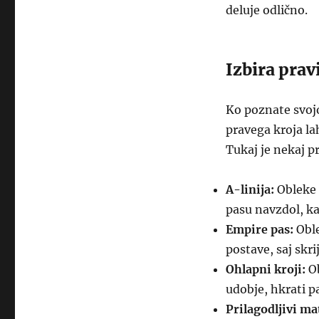
deluje odlično.
Izbira prav
Ko poznate svojo 
pravega kroja la
Tukaj je nekaj pr
A-linija:
Obleke v
pasu navzdol, ka
Empire pas:
Oble
postave, saj skri
Ohlapni kroji:
Ob
udobje, hkrati p
Prilagodljivi mat