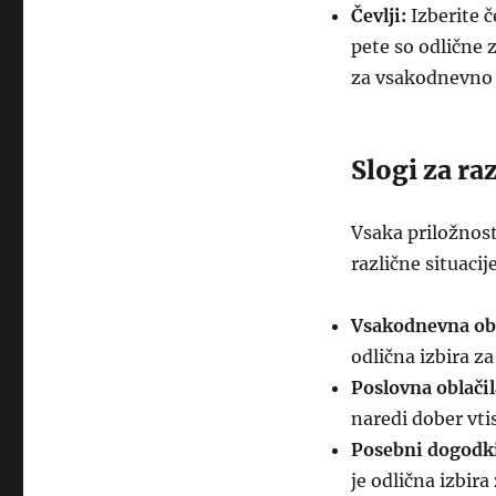
Čevlji:
Izberite č
pete so odlične
za vsakodnevno 
Slogi za ra
Vsaka priložnost
različne situacij
Vsakodnevna obl
odlična izbira z
Poslovna oblačil
naredi dober vt
Posebni dogodk
je odlična izbir