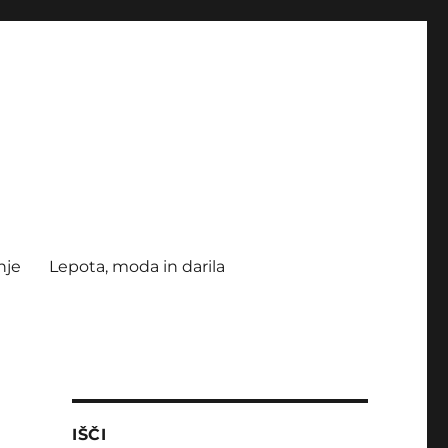
nje
Lepota, moda in darila
IŠČI