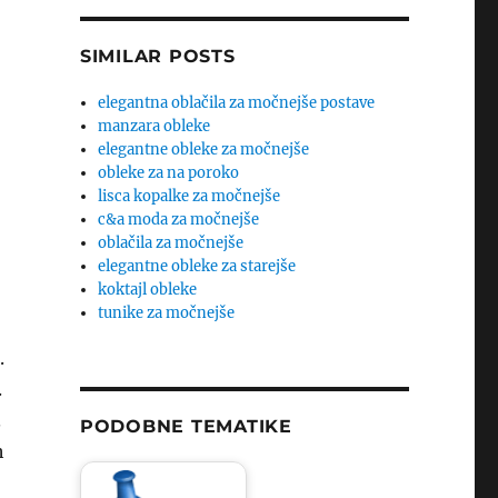
SIMILAR POSTS
elegantna oblačila za močnejše postave
manzara obleke
elegantne obleke za močnejše
obleke za na poroko
lisca kopalke za močnejše
c&a moda za močnejše
oblačila za močnejše
elegantne obleke za starejše
koktajl obleke
tunike za močnejše
.
.
.
PODOBNE TEMATIKE
h