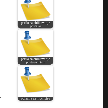
perilo za oblikovanje
postave
perilo za oblikovanje
postave h&m
e
oblacila za mocnejse