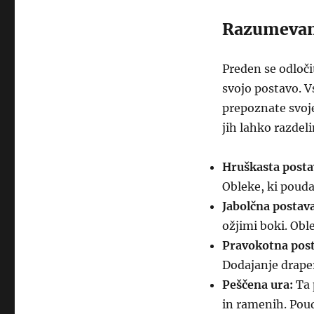
Razumevanj
Preden se odloč
svojo postavo. V
prepoznate svoje 
jih lahko razdel
Hruškasta posta
Obleke, ki pouda
Jabolčna postava
ožjimi boki. Oble
Pravokotna post
Dodajanje draper
Peščena ura:
Ta 
in ramenih. Poud