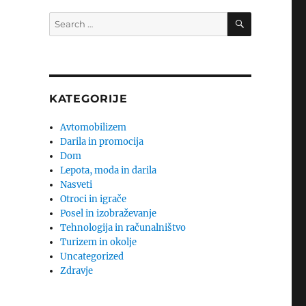
SEARCH
Search
for:
KATEGORIJE
Avtomobilizem
Darila in promocija
Dom
Lepota, moda in darila
Nasveti
Otroci in igrače
Posel in izobraževanje
Tehnologija in računalništvo
Turizem in okolje
Uncategorized
Zdravje