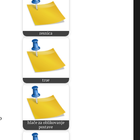
resnica
true
o
hlače za oblikovanje
postave