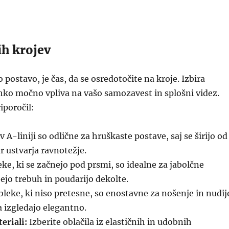
ih krojev
postavo, je čas, da se osredotočite na kroje. Izbira
hko močno vpliva na vašo samozavest in splošni videz.
iporočil:
 A-liniji so odlične za hruškaste postave, saj se širijo od
r ustvarja ravnotežje.
ke, ki se začnejo pod prsmi, so idealne za jabolčne
jejo trebuh in poudarijo dekolte.
leke, ki niso pretesne, so enostavne za nošenje in nudij
a izgledajo elegantno.
eriali:
Izberite oblačila iz elastičnih in udobnih