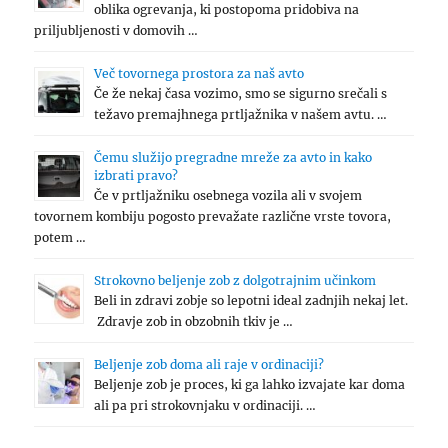
oblika ogrevanja, ki postopoma pridobiva na
priljubljenosti v domovih …
Več tovornega prostora za naš avto
Če že nekaj časa vozimo, smo se sigurno srečali s
težavo premajhnega prtljažnika v našem avtu. …
Čemu služijo pregradne mreže za avto in kako
izbrati pravo?
Če v prtljažniku osebnega vozila ali v svojem
tovornem kombiju pogosto prevažate različne vrste tovora,
potem …
Strokovno beljenje zob z dolgotrajnim učinkom
Beli in zdravi zobje so lepotni ideal zadnjih nekaj let.
Zdravje zob in obzobnih tkiv je …
Beljenje zob doma ali raje v ordinaciji?
Beljenje zob je proces, ki ga lahko izvajate kar doma
ali pa pri strokovnjaku v ordinaciji. …