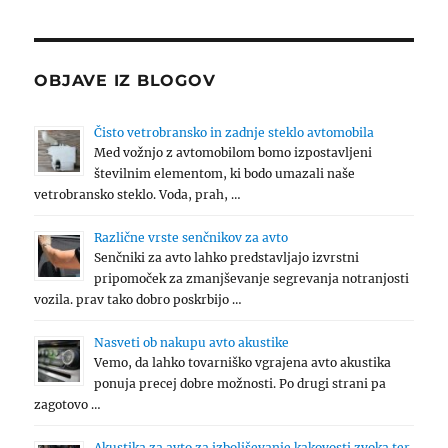
OBJAVE IZ BLOGOV
Čisto vetrobransko in zadnje steklo avtomobila
Med vožnjo z avtomobilom bomo izpostavljeni
številnim elementom, ki bodo umazali naše
vetrobransko steklo. Voda, prah, …
Različne vrste senčnikov za avto
Senčniki za avto lahko predstavljajo izvrstni
pripomoček za zmanjševanje segrevanja notranjosti
vozila. prav tako dobro poskrbijo …
Nasveti ob nakupu avto akustike
Vemo, da lahko tovarniško vgrajena avto akustika
ponuja precej dobre možnosti. Po drugi strani pa
zagotovo …
Akustika za avto za izboljševanje kakovosti zvoka ter