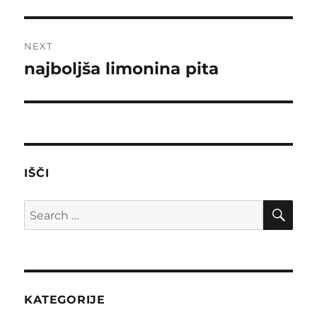
post:
NEXT
najboljša limonina pita
Next
post:
IŠČI
SE
Search
for:
KATEGORIJE