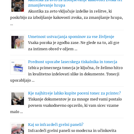
zmanjševanje hrupa
Akustika za avto vključuje izdelke in rešitve, ki
poskrbijo za izboljšanje kakovosti zvoka, za zmanjšanje hrupa,
…
Umetnost ustvarjanja spominov za vse življenje
Vsaka poroka je zgodba zase. Ne glede na to, ali gre
za intimen obred v ožjem …
Prednost uporabe laserskega tiskalnika in tonerja
Izbira primernega tonerja je ključna, če želimo hitro
in kvalitetno izdelovati slike in dokumente. Tonerji
uporabljajo …
Kje najhitreje lahko kupite poceni toner za printer?
Tiskanje dokumentov je za mnoge med vami postalo
povsem vsakodnevno opravilo, ki vam sicer vzame
malo …
Kaj so infrardeči grelni paneli?
Infrardeči grelni paneli so moderna in učinkovita