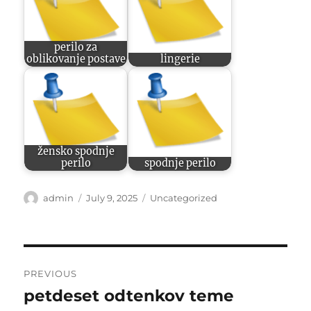
perilo za
oblikovanje postave
lingerie
žensko spodnje
perilo
spodnje perilo
Author
Posted
Categories
admin
July 9, 2025
Uncategorized
on
Post
PREVIOUS
navigation
petdeset odtenkov teme
Previous