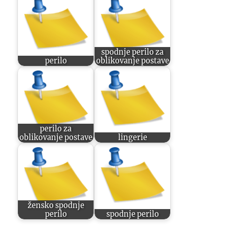
spodnje perilo za
perilo
oblikovanje postave
perilo za
oblikovanje postave
lingerie
žensko spodnje
perilo
spodnje perilo