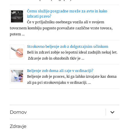
Čemu služijo pregradne mreže za avto in kako
izbrati pravo?
Če v prtljažniku osebnega vozila ali v svojem
tovornem kombiju pogosto prevažate različne vrste tovora,
potem …
Strokovno beljenje zob z dolgotrajnim učinkom
Beli in zdravi zobje so lepotni ideal zadnjih nekaj let.
Zdravje zob in obzobnih tkiv je …
Beljenje zob doma ali raje v ordinaciji?
Beljenje zob je proces, ki ga lahko izvajate kar doma
ali pa pri strokovnjaku v ordinaciji. …
expand
Domov
child
menu
Zdravje