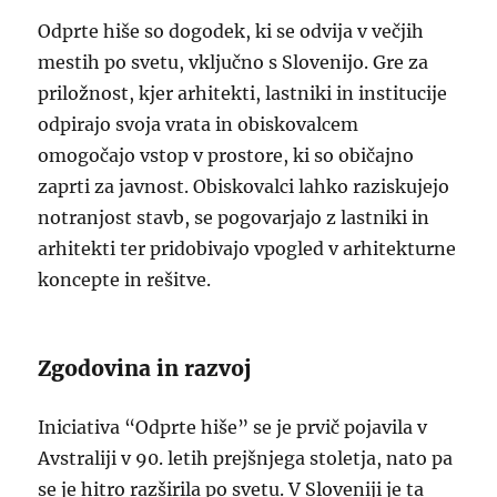
Odprte hiše so dogodek, ki se odvija v večjih
mestih po svetu, vključno s Slovenijo. Gre za
priložnost, kjer arhitekti, lastniki in institucije
odpirajo svoja vrata in obiskovalcem
omogočajo vstop v prostore, ki so običajno
zaprti za javnost. Obiskovalci lahko raziskujejo
notranjost stavb, se pogovarjajo z lastniki in
arhitekti ter pridobivajo vpogled v arhitekturne
koncepte in rešitve.
Zgodovina in razvoj
Iniciativa “Odprte hiše” se je prvič pojavila v
Avstraliji v 90. letih prejšnjega stoletja, nato pa
se je hitro razširila po svetu. V Sloveniji je ta