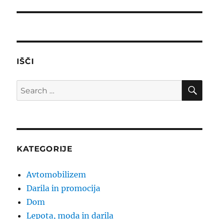
post:
IŠČI
SE
Search
for:
KATEGORIJE
Avtomobilizem
Darila in promocija
Dom
Lepota, moda in darila