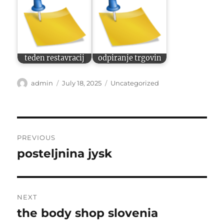
teden restavracij
odpiranje trgovin
Author
Posted
Categories
admin
July 18, 2025
Uncategorized
on
Post
PREVIOUS
navigation
posteljnina jysk
Previous
post:
NEXT
the body shop slovenia
Next