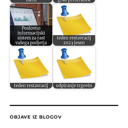
Poslovno
informacijski
sistem za rast
teden restavracij
vašega podjetja
2023 jesen
teden restavracij
odpiranje trgovin
OBJAVE IZ BLOGOV