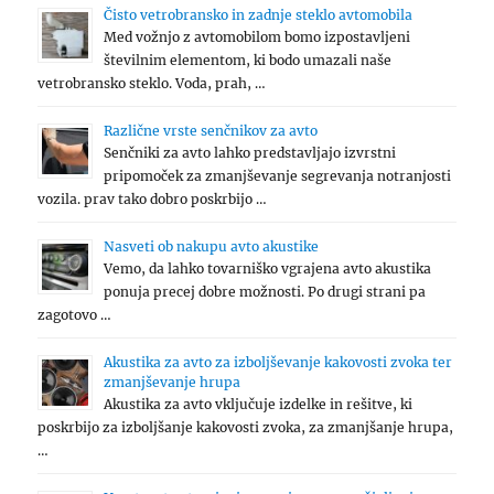
Čisto vetrobransko in zadnje steklo avtomobila
Med vožnjo z avtomobilom bomo izpostavljeni
številnim elementom, ki bodo umazali naše
vetrobransko steklo. Voda, prah, …
Različne vrste senčnikov za avto
Senčniki za avto lahko predstavljajo izvrstni
pripomoček za zmanjševanje segrevanja notranjosti
vozila. prav tako dobro poskrbijo …
Nasveti ob nakupu avto akustike
Vemo, da lahko tovarniško vgrajena avto akustika
ponuja precej dobre možnosti. Po drugi strani pa
zagotovo …
Akustika za avto za izboljševanje kakovosti zvoka ter
zmanjševanje hrupa
Akustika za avto vključuje izdelke in rešitve, ki
poskrbijo za izboljšanje kakovosti zvoka, za zmanjšanje hrupa,
…