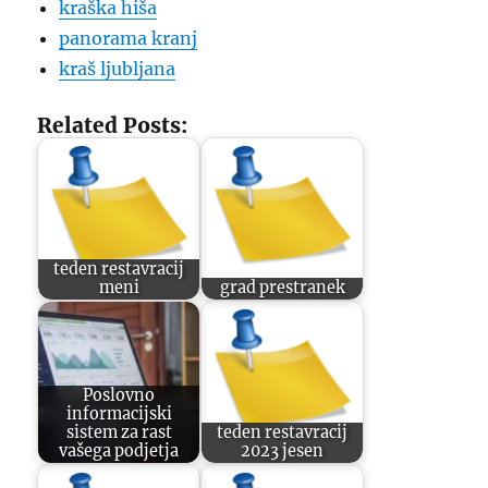
kraška hiša
panorama kranj
kraš ljubljana
Related Posts:
teden restavracij
meni
grad prestranek
Poslovno
informacijski
sistem za rast
teden restavracij
vašega podjetja
2023 jesen