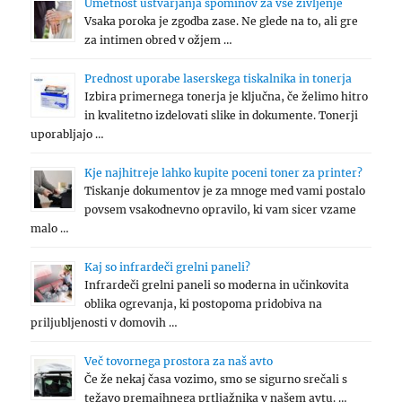
Umetnost ustvarjanja spominov za vse življenje
Vsaka poroka je zgodba zase. Ne glede na to, ali gre
za intimen obred v ožjem …
Prednost uporabe laserskega tiskalnika in tonerja
Izbira primernega tonerja je ključna, če želimo hitro
in kvalitetno izdelovati slike in dokumente. Tonerji
uporabljajo …
Kje najhitreje lahko kupite poceni toner za printer?
Tiskanje dokumentov je za mnoge med vami postalo
povsem vsakodnevno opravilo, ki vam sicer vzame
malo …
Kaj so infrardeči grelni paneli?
Infrardeči grelni paneli so moderna in učinkovita
oblika ogrevanja, ki postopoma pridobiva na
priljubljenosti v domovih …
Več tovornega prostora za naš avto
Če že nekaj časa vozimo, smo se sigurno srečali s
težavo premajhnega prtljažnika v našem avtu. …