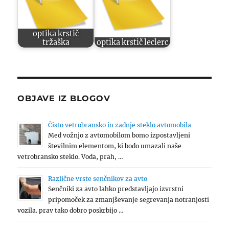
optika krstič
tržaška
optika krstič leclerc
OBJAVE IZ BLOGOV
Čisto vetrobransko in zadnje steklo avtomobila
Med vožnjo z avtomobilom bomo izpostavljeni
številnim elementom, ki bodo umazali naše
vetrobransko steklo. Voda, prah, …
Različne vrste senčnikov za avto
Senčniki za avto lahko predstavljajo izvrstni
pripomoček za zmanjševanje segrevanja notranjosti
vozila. prav tako dobro poskrbijo …