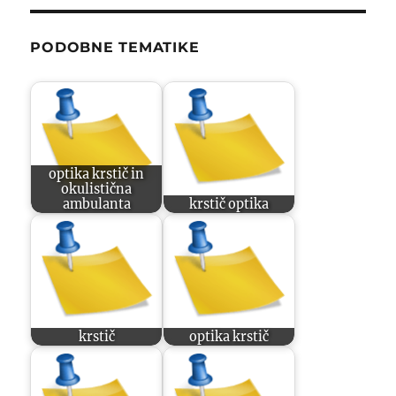
PODOBNE TEMATIKE
optika krstič in
okulistična
ambulanta
krstič optika
krstič
optika krstič