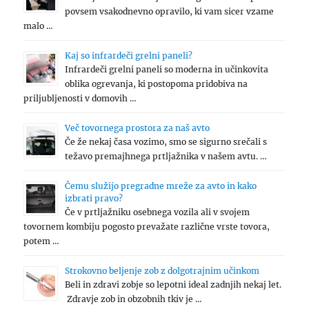
povsem vsakodnevno opravilo, ki vam sicer vzame
malo …
Kaj so infrardeči grelni paneli?
Infrardeči grelni paneli so moderna in učinkovita
oblika ogrevanja, ki postopoma pridobiva na
priljubljenosti v domovih …
Več tovornega prostora za naš avto
Če že nekaj časa vozimo, smo se sigurno srečali s
težavo premajhnega prtljažnika v našem avtu. …
Čemu služijo pregradne mreže za avto in kako
izbrati pravo?
Če v prtljažniku osebnega vozila ali v svojem
tovornem kombiju pogosto prevažate različne vrste tovora,
potem …
Strokovno beljenje zob z dolgotrajnim učinkom
Beli in zdravi zobje so lepotni ideal zadnjih nekaj let.
Zdravje zob in obzobnih tkiv je …