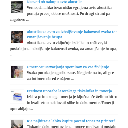
Nasveti ob nakupu avto akustike
Vemo, da lahko tovarniško vgrajena avto akustika
ponuja precej dobre možnosti. Po drugi strani pa
zagotovo …
Akustika za avto za izboljševanje kakovosti zvoka ter
zmanjševanje hrupa
Akustika za avto vključuje izdelke in rešitve, ki
poskrbijo za izboljšanje kakovosti zvoka, za zmanjšanje hrupa,
…
Umetnost ustvarjanja spominov za vse življenje
Vsaka poroka je zgodba zase. Ne glede na to, ali gre
za intimen obred v ožjem …
Prednost uporabe laserskega tiskalnika in tonerja
Izbira primernega tonerja je ključna, če želimo hitro
in kvalitetno izdelovati slike in dokumente. Tonerji
uporabljajo …
Kje najhitreje lahko kupite poceni toner za printer?
Tiskanje dokumentov je za mnoge med vami postalo