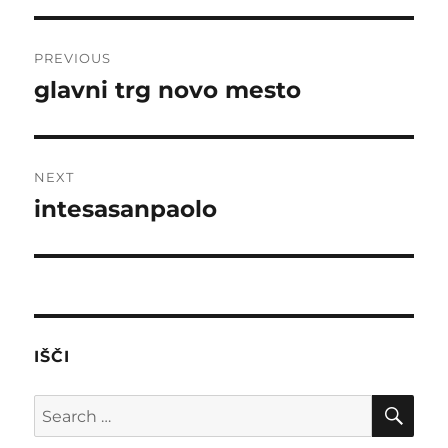
Post
PREVIOUS
navigation
glavni trg novo mesto
Previous
post:
NEXT
intesasanpaolo
Next
post:
IŠČI
SE
Search
for: