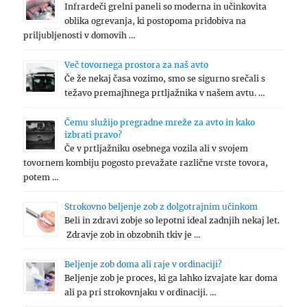
Infrardeči grelni paneli so moderna in učinkovita
oblika ogrevanja, ki postopoma pridobiva na
priljubljenosti v domovih …
Več tovornega prostora za naš avto
Če že nekaj časa vozimo, smo se sigurno srečali s
težavo premajhnega prtljažnika v našem avtu. …
Čemu služijo pregradne mreže za avto in kako
izbrati pravo?
Če v prtljažniku osebnega vozila ali v svojem
tovornem kombiju pogosto prevažate različne vrste tovora,
potem …
Strokovno beljenje zob z dolgotrajnim učinkom
Beli in zdravi zobje so lepotni ideal zadnjih nekaj let.
Zdravje zob in obzobnih tkiv je …
Beljenje zob doma ali raje v ordinaciji?
Beljenje zob je proces, ki ga lahko izvajate kar doma
ali pa pri strokovnjaku v ordinaciji. …