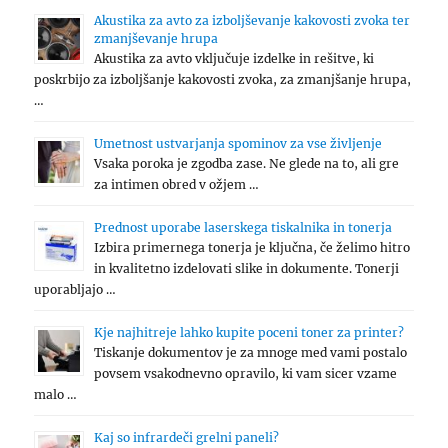
Akustika za avto za izboljševanje kakovosti zvoka ter
zmanjševanje hrupa
Akustika za avto vključuje izdelke in rešitve, ki
poskrbijo za izboljšanje kakovosti zvoka, za zmanjšanje hrupa,
…
Umetnost ustvarjanja spominov za vse življenje
Vsaka poroka je zgodba zase. Ne glede na to, ali gre
za intimen obred v ožjem …
Prednost uporabe laserskega tiskalnika in tonerja
Izbira primernega tonerja je ključna, če želimo hitro
in kvalitetno izdelovati slike in dokumente. Tonerji
uporabljajo …
Kje najhitreje lahko kupite poceni toner za printer?
Tiskanje dokumentov je za mnoge med vami postalo
povsem vsakodnevno opravilo, ki vam sicer vzame
malo …
Kaj so infrardeči grelni paneli?