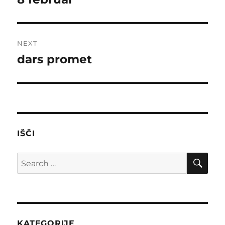
post:
NEXT
dars promet
Next
post:
IŠČI
SE
Search
for:
KATEGORIJE