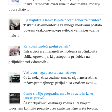
in kvalitetno izdelovati slike in dokumente. Tonerji
uporabljajo …
Kje najhitreje lahko kupite poceni toner za printer?
Tiskanje dokumentov je za mnoge med vami postalo
povsem vsakodnevno opravilo, ki vam sicer vzame
malo …
Kaj so infrardeči grelni paneli?
Infrardeči grelni paneli so moderna in učinkovita
oblika ogrevanja, ki postopoma pridobiva na
priljubljenosti v domovih …
Več tovornega prostora za naš avto
Če že nekaj časa vozimo, smo se sigurno srečali s
težavo premajhnega prtljažnika v našem avtu. …
Čemu služijo pregradne mreže za avto in kako
izbrati pravo?
Če v prtljažniku osebnega vozila ali v svojem
tovornem kombiju pogosto prevažate različne vrste tovora,