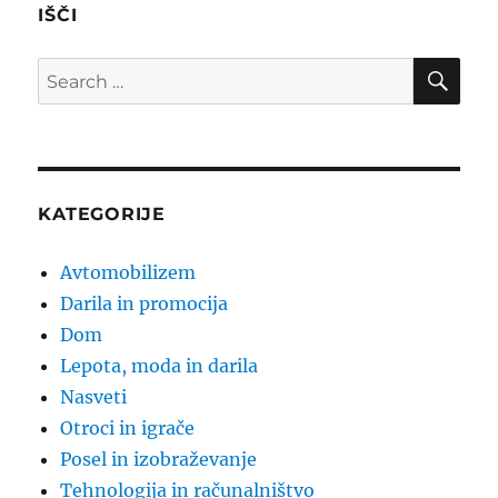
IŠČI
SE
Search
for:
KATEGORIJE
Avtomobilizem
Darila in promocija
Dom
Lepota, moda in darila
Nasveti
Otroci in igrače
Posel in izobraževanje
Tehnologija in računalništvo