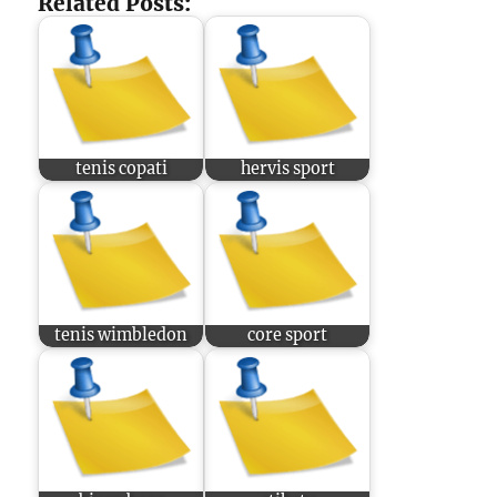
Related Posts:
tenis copati
hervis sport
tenis wimbledon
core sport