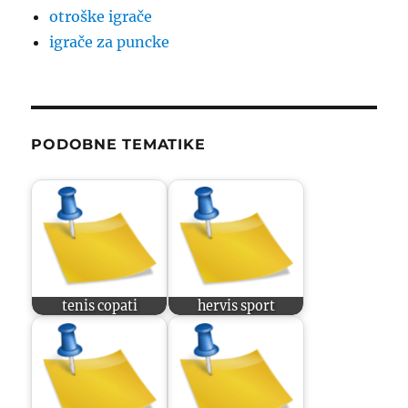
otroške igrače
igrače za puncke
PODOBNE TEMATIKE
tenis copati
hervis sport