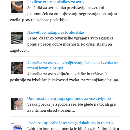
Različne vrste senčnikov za avto
Senčniki za avto lahko predstavljajo izvrstni
pripomoček za zmanjševanje segrevanja notranjosti
vozila. prav tako dobro poskrbijo …
Nasveti ob nakupu avto akustike
Vemo, da lahko tovarniško vgrajena avto akustika
ponuja precej dobre možnosti. Po drugi strani pa
zagotovo …
Akustika za avto za izboljševanje kakovosti zvoka ter
zmanjševanje hrupa
Akustika za avto vključuje izdelke in rešitve, ki
poskrbijo za izboljšanje kakovosti zvoka, za zmanjšanje hrupa,
…
Umetnost ustvarjanja spominov za vse življenje
Vsaka poroka je zgodba zase. Ne glede na to, ali gre
za intimen obred v ožjem …
Prednost uporabe laserskega tiskalnika in tonerja
Izbira primernega tonerja je ključna, če želimo hitro