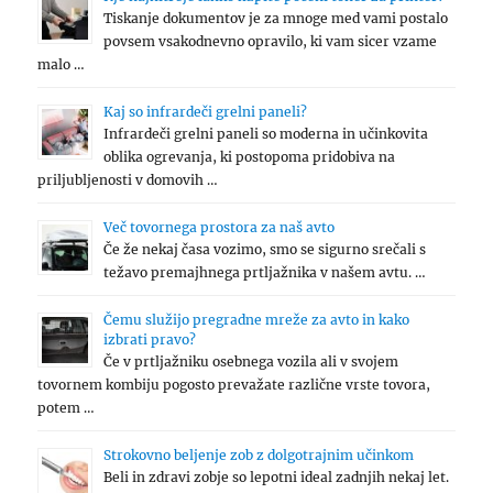
Tiskanje dokumentov je za mnoge med vami postalo
povsem vsakodnevno opravilo, ki vam sicer vzame
malo …
Kaj so infrardeči grelni paneli?
Infrardeči grelni paneli so moderna in učinkovita
oblika ogrevanja, ki postopoma pridobiva na
priljubljenosti v domovih …
Več tovornega prostora za naš avto
Če že nekaj časa vozimo, smo se sigurno srečali s
težavo premajhnega prtljažnika v našem avtu. …
Čemu služijo pregradne mreže za avto in kako
izbrati pravo?
Če v prtljažniku osebnega vozila ali v svojem
tovornem kombiju pogosto prevažate različne vrste tovora,
potem …
Strokovno beljenje zob z dolgotrajnim učinkom
Beli in zdravi zobje so lepotni ideal zadnjih nekaj let.