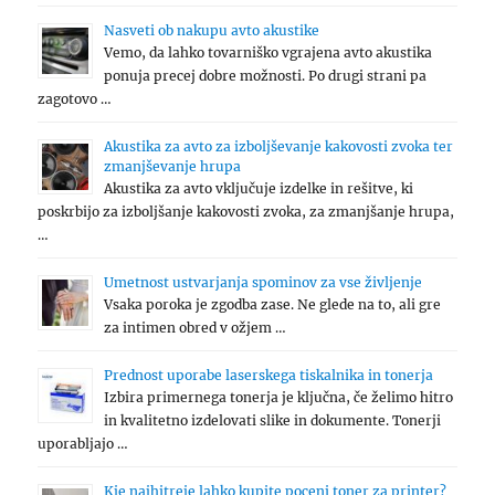
Nasveti ob nakupu avto akustike
Vemo, da lahko tovarniško vgrajena avto akustika
ponuja precej dobre možnosti. Po drugi strani pa
zagotovo …
Akustika za avto za izboljševanje kakovosti zvoka ter
zmanjševanje hrupa
Akustika za avto vključuje izdelke in rešitve, ki
poskrbijo za izboljšanje kakovosti zvoka, za zmanjšanje hrupa,
…
Umetnost ustvarjanja spominov za vse življenje
Vsaka poroka je zgodba zase. Ne glede na to, ali gre
za intimen obred v ožjem …
Prednost uporabe laserskega tiskalnika in tonerja
Izbira primernega tonerja je ključna, če želimo hitro
in kvalitetno izdelovati slike in dokumente. Tonerji
uporabljajo …
Kje najhitreje lahko kupite poceni toner za printer?