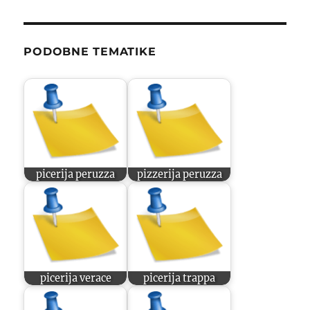
PODOBNE TEMATIKE
picerija peruzza
pizzerija peruzza
picerija verace
picerija trappa