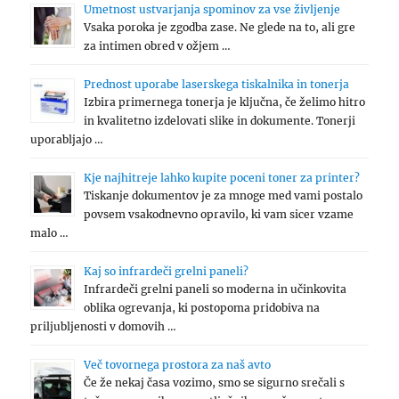
Umetnost ustvarjanja spominov za vse življenje
Vsaka poroka je zgodba zase. Ne glede na to, ali gre
za intimen obred v ožjem …
Prednost uporabe laserskega tiskalnika in tonerja
Izbira primernega tonerja je ključna, če želimo hitro
in kvalitetno izdelovati slike in dokumente. Tonerji
uporabljajo …
Kje najhitreje lahko kupite poceni toner za printer?
Tiskanje dokumentov je za mnoge med vami postalo
povsem vsakodnevno opravilo, ki vam sicer vzame
malo …
Kaj so infrardeči grelni paneli?
Infrardeči grelni paneli so moderna in učinkovita
oblika ogrevanja, ki postopoma pridobiva na
priljubljenosti v domovih …
Več tovornega prostora za naš avto
Če že nekaj časa vozimo, smo se sigurno srečali s