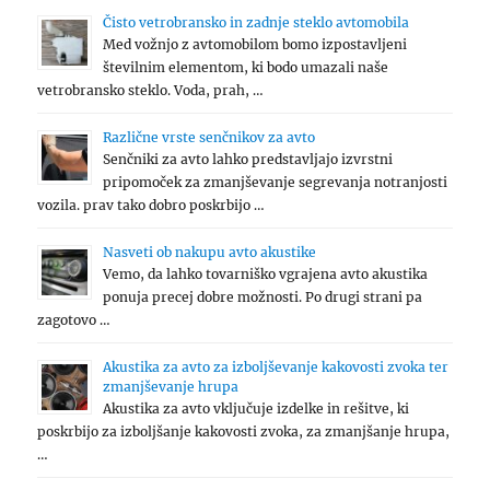
Čisto vetrobransko in zadnje steklo avtomobila
Med vožnjo z avtomobilom bomo izpostavljeni
številnim elementom, ki bodo umazali naše
vetrobransko steklo. Voda, prah, …
Različne vrste senčnikov za avto
Senčniki za avto lahko predstavljajo izvrstni
pripomoček za zmanjševanje segrevanja notranjosti
vozila. prav tako dobro poskrbijo …
Nasveti ob nakupu avto akustike
Vemo, da lahko tovarniško vgrajena avto akustika
ponuja precej dobre možnosti. Po drugi strani pa
zagotovo …
Akustika za avto za izboljševanje kakovosti zvoka ter
zmanjševanje hrupa
Akustika za avto vključuje izdelke in rešitve, ki
poskrbijo za izboljšanje kakovosti zvoka, za zmanjšanje hrupa,
…