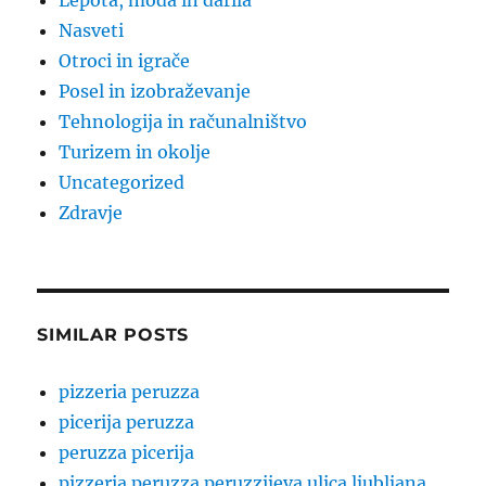
Lepota, moda in darila
Nasveti
Otroci in igrače
Posel in izobraževanje
Tehnologija in računalništvo
Turizem in okolje
Uncategorized
Zdravje
SIMILAR POSTS
pizzeria peruzza
picerija peruzza
peruzza picerija
pizzeria peruzza peruzzijeva ulica ljubljana