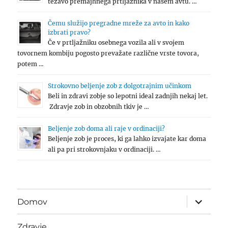
težavo premajhnega prtljažnika v našem avtu. …
Čemu služijo pregradne mreže za avto in kako
izbrati pravo?
Če v prtljažniku osebnega vozila ali v svojem
tovornem kombiju pogosto prevažate različne vrste tovora,
potem …
Strokovno beljenje zob z dolgotrajnim učinkom
Beli in zdravi zobje so lepotni ideal zadnjih nekaj let.
Zdravje zob in obzobnih tkiv je …
Beljenje zob doma ali raje v ordinaciji?
Beljenje zob je proces, ki ga lahko izvajate kar doma
ali pa pri strokovnjaku v ordinaciji. …
expand
Domov
child
menu
Zdravje