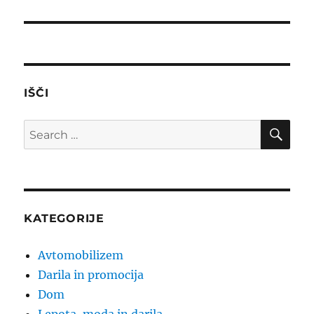
post:
IŠČI
SE
Search
for:
KATEGORIJE
Avtomobilizem
Darila in promocija
Dom