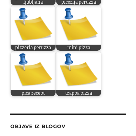
ljubljana
picerija peruzza
pizzeria peruzza
mini pizza
pica recept
trappa pizza
OBJAVE IZ BLOGOV