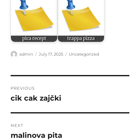
pica recept
trappa pizza
Author
Posted
Categories
admin
July 17, 2025
Uncategorized
on
Post
PREVIOUS
navigation
cik cak zajčki
Previous
post:
NEXT
malinova pita
Next