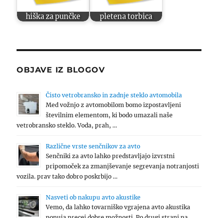
hiška za punčke
pletena torbica
OBJAVE IZ BLOGOV
Čisto vetrobransko in zadnje steklo avtomobila
Med vožnjo z avtomobilom bomo izpostavljeni
številnim elementom, ki bodo umazali naše
vetrobransko steklo. Voda, prah, …
Različne vrste senčnikov za avto
Senčniki za avto lahko predstavljajo izvrstni
pripomoček za zmanjševanje segrevanja notranjosti
vozila. prav tako dobro poskrbijo …
Nasveti ob nakupu avto akustike
Vemo, da lahko tovarniško vgrajena avto akustika
ponuja precej dobre možnosti. Po drugi strani pa