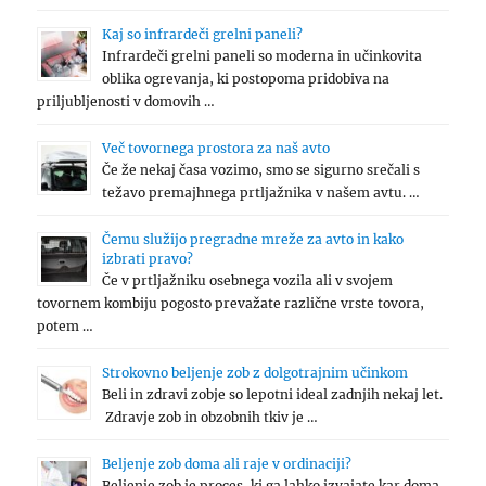
Kaj so infrardeči grelni paneli?
Infrardeči grelni paneli so moderna in učinkovita
oblika ogrevanja, ki postopoma pridobiva na
priljubljenosti v domovih …
Več tovornega prostora za naš avto
Če že nekaj časa vozimo, smo se sigurno srečali s
težavo premajhnega prtljažnika v našem avtu. …
Čemu služijo pregradne mreže za avto in kako
izbrati pravo?
Če v prtljažniku osebnega vozila ali v svojem
tovornem kombiju pogosto prevažate različne vrste tovora,
potem …
Strokovno beljenje zob z dolgotrajnim učinkom
Beli in zdravi zobje so lepotni ideal zadnjih nekaj let.
Zdravje zob in obzobnih tkiv je …
Beljenje zob doma ali raje v ordinaciji?
Beljenje zob je proces, ki ga lahko izvajate kar doma