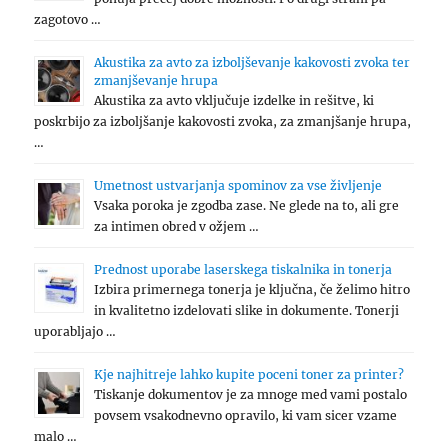
zagotovo …
Akustika za avto za izboljševanje kakovosti zvoka ter
zmanjševanje hrupa
Akustika za avto vključuje izdelke in rešitve, ki
poskrbijo za izboljšanje kakovosti zvoka, za zmanjšanje hrupa,
…
Umetnost ustvarjanja spominov za vse življenje
Vsaka poroka je zgodba zase. Ne glede na to, ali gre
za intimen obred v ožjem …
Prednost uporabe laserskega tiskalnika in tonerja
Izbira primernega tonerja je ključna, če želimo hitro
in kvalitetno izdelovati slike in dokumente. Tonerji
uporabljajo …
Kje najhitreje lahko kupite poceni toner za printer?
Tiskanje dokumentov je za mnoge med vami postalo
povsem vsakodnevno opravilo, ki vam sicer vzame
malo …