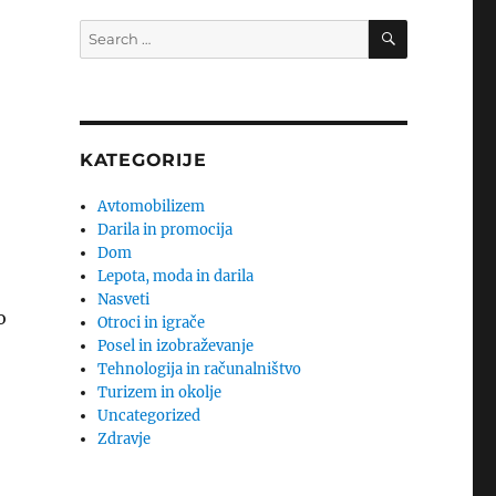
SEARCH
Search
for:
KATEGORIJE
Avtomobilizem
Darila in promocija
Dom
Lepota, moda in darila
Nasveti
o
Otroci in igrače
Posel in izobraževanje
Tehnologija in računalništvo
Turizem in okolje
Uncategorized
Zdravje