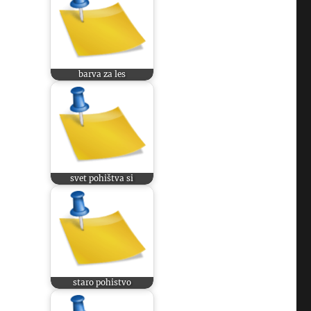
barva za les
svet pohištva si
staro pohistvo