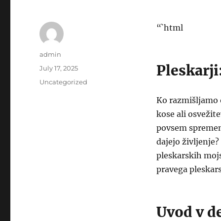
“`html
Author
admin
Pleskarji
Posted
July 17, 2025
on
Categories
Uncategorized
Ko razmišljamo 
kose ali osvežite
povsem spremeni 
dajejo življenje
pleskarskih mojs
pravega pleskars
Uvod v d