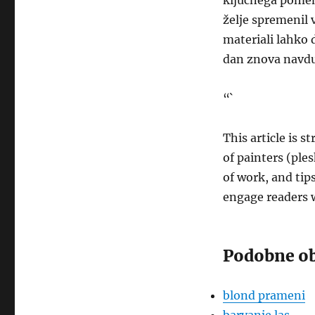
ključnega pomena
želje spremenil
materiali lahko d
dan znova navdu
“`
This article is 
of painters (ple
of work, and tips
engage readers w
Podobne ob
blond prameni