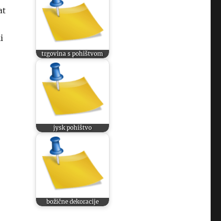
at
i
trgovina s pohištvom
jysk pohištvo
božične dekoracije