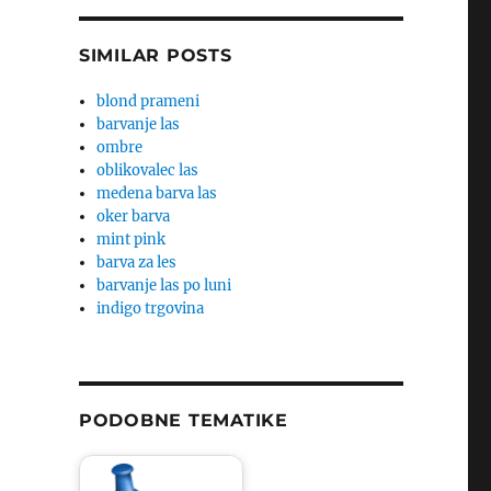
SIMILAR POSTS
blond prameni
barvanje las
ombre
oblikovalec las
medena barva las
oker barva
mint pink
barva za les
barvanje las po luni
indigo trgovina
PODOBNE TEMATIKE