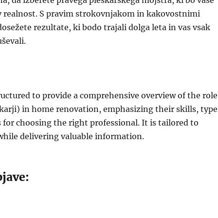
, da izberete pravega pleskarskega mojstra, ki bo vaše
 v realnost. S pravim strokovnjakom in kakovostnimi
osežete rezultate, ki bodo trajali dolga leta in vas vsak
ševali.
structured to provide a comprehensive overview of the role
skarji) in home renovation, emphasizing their skills, type
 for choosing the right professional. It is tailored to
hile delivering valuable information.
jave: