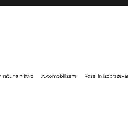
n računalništvo
Avtomobilizem
Posel in izobraževa