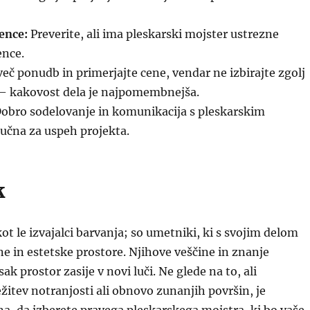
cence:
Preverite, ali ima pleskarski mojster ustrezne
ence.
več ponudb in primerjajte cene, vendar ne izbirajte zgolj
 – kakovost dela je najpomembnejša.
obro sodelovanje in komunikacija s pleskarskim
učna za uspeh projekta.
k
kot le izvajalci barvanja; so umetniki, ki s svojim delom
tne in estetske prostore. Njihove veščine in znanje
k prostor zasije v novi luči. Ne glede na to, ali
žitev notranjosti ali obnovo zunanjih površin, je