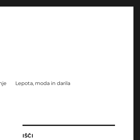
nje
Lepota, moda in darila
IŠČI