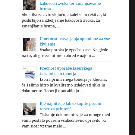
kakovosti zvoka ter zmanjševanje
hrupa
Akustika za avto vključuje izdelke in rešitve, ki
poskrbijo za izboljšanje kakovosti zvoka, za
zmanjšanje hrupa, …
Umetnost ustvarjanja spominov za vse
življenje
Vsaka poroka je zgodba zase. Ne glede
na to, ali gre za intimen obred v ožjem …
Prednost uporabe laserskega
tiskalnika in tonerja
Izbira primernega tonerja je ključna,
če želimo hitro in kvalitetno izdelovati slike in
dokumente. Tonerji uporabljajo …
Kje najhitreje lahko kupite poceni
toner za printer?
Tiskanje dokumentov je za mnoge med
vami postalo povsem vsakodnevno opravilo, ki
vam sicer vzame malo …