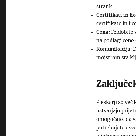
strank.
Certifikati in li
certifikate in lic
Cena:
Pridobite 
na podlagi cene
Komunikacija:
D
mojstrom sta klj
Zaključe
Pleskarji so več 
ustvarjajo prije
omogočajo, da vsa
potrebujete osve