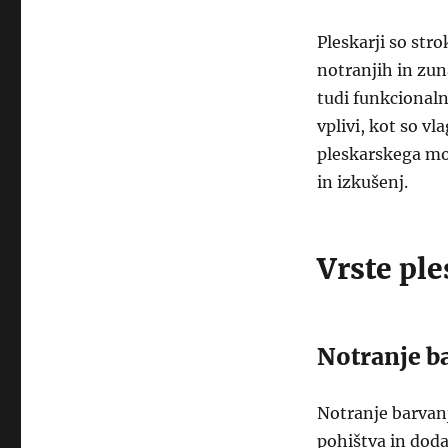
Pleskarji so stro
notranjih in zun
tudi funkcionaln
vplivi, kot so vl
pleskarskega moj
in izkušenj.
Vrste ple
Notranje b
Notranje barvanj
pohištva in doda