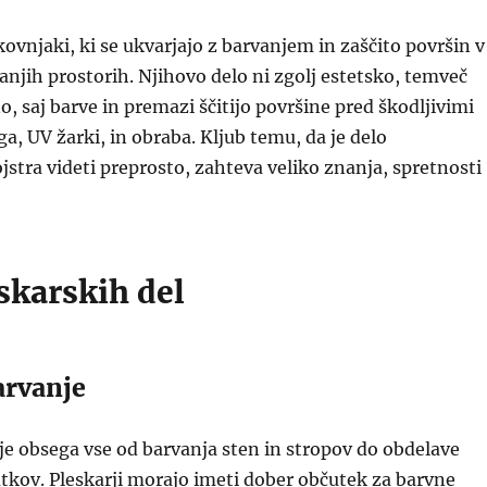
kovnjaki, ki se ukvarjajo z barvanjem in zaščito površin v
anjih prostorih. Njihovo delo ni zgolj estetsko, temveč
o, saj barve in premazi ščitijo površine pred škodljivimi
aga, UV žarki, in obraba. Kljub temu, da je delo
stra videti preprosto, zahteva veliko znanja, spretnosti
skarskih del
arvanje
e obsega vse od barvanja sten in stropov do obdelave
tkov. Pleskarji morajo imeti dober občutek za barvne