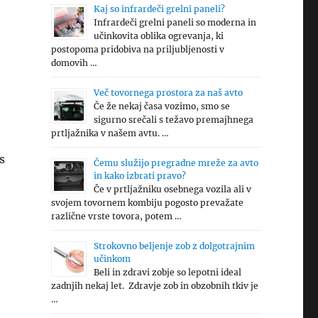
Kaj so infrardeči grelni paneli?
Infrardeči grelni paneli so moderna in
učinkovita oblika ogrevanja, ki
postopoma pridobiva na priljubljenosti v
domovih …
Več tovornega prostora za naš avto
Če že nekaj časa vozimo, smo se
sigurno srečali s težavo premajhnega
prtljažnika v našem avtu. …
s
Čemu služijo pregradne mreže za avto
in kako izbrati pravo?
Če v prtljažniku osebnega vozila ali v
svojem tovornem kombiju pogosto prevažate
različne vrste tovora, potem …
Strokovno beljenje zob z dolgotrajnim
učinkom
Beli in zdravi zobje so lepotni ideal
zadnjih nekaj let. Zdravje zob in obzobnih tkiv je
…