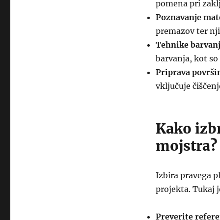
pomena pri zakl
Poznavanje mate
premazov ter nji
Tehnike barvanj
barvanja, kot so 
Priprava površi
vključuje čiščenj
Kako izb
mojstra?
Izbira pravega p
projekta. Tukaj 
Preverite refere