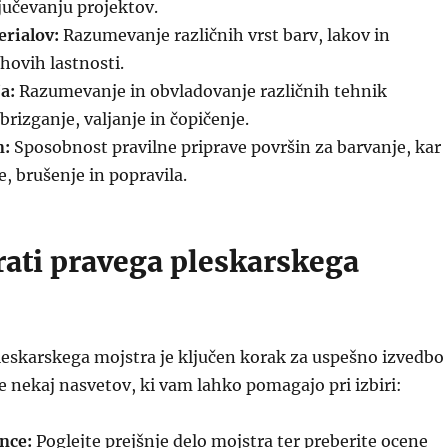
jučevanju projektov.
rialov:
Razumevanje različnih vrst barv, lakov in
hovih lastnosti.
a:
Razumevanje in obvladovanje različnih tehnik
brizganje, valjanje in čopičenje.
n:
Sposobnost pravilne priprave površin za barvanje, kar
e, brušenje in popravila.
rati pravega pleskarskega
leskarskega mojstra je ključen korak za uspešno izvedbo
je nekaj nasvetov, ki vam lahko pomagajo pri izbiri:
nce:
Poglejte prejšnje delo mojstra ter preberite ocene