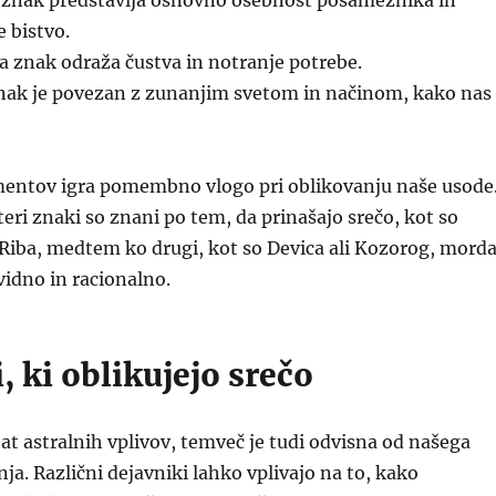
znak predstavlja osnovno osebnost posameznika in
 bistvo.
a znak odraža čustva in notranje potrebe.
nak je povezan z zunanjim svetom in načinom, kako nas
mentov igra pomembno vlogo pri oblikovanju naše usode
eri znaki so znani po tem, da prinašajo srečo, kot so
 Riba, medtem ko drugi, kot so Devica ali Kozorog, mord
vidno in racionalno.
, ki oblikujejo srečo
ltat astralnih vplivov, temveč je tudi odvisna od našega
nja. Različni dejavniki lahko vplivajo na to, kako