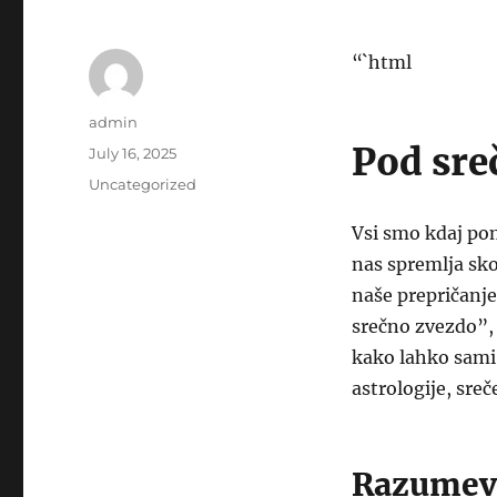
“`html
Author
admin
Pod sre
Posted
July 16, 2025
on
Categories
Uncategorized
Vsi smo kdaj pomi
nas spremlja sko
naše prepričanje
srečno zvezdo”, 
kako lahko sami 
astrologije, sre
Razumeva