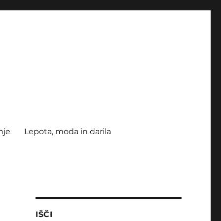
nje
Lepota, moda in darila
IŠČI