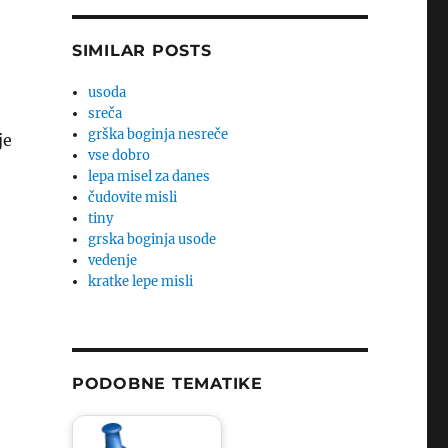
SIMILAR POSTS
usoda
sreča
grška boginja nesreče
je
vse dobro
lepa misel za danes
čudovite misli
tiny
grska boginja usode
vedenje
kratke lepe misli
PODOBNE TEMATIKE