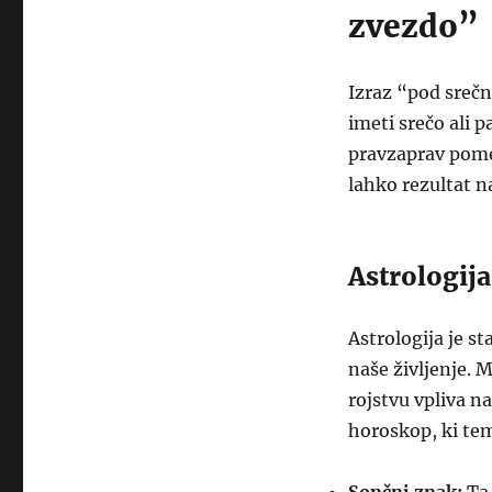
zvezdo”
Izraz “pod srečn
imeti srečo ali p
pravzaprav pomeni
lahko rezultat n
Astrologija
Astrologija je s
naše življenje. 
rojstvu vpliva n
horoskop, ki tem