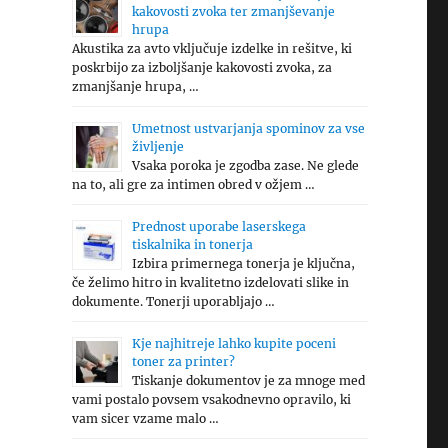
kakovosti zvoka ter zmanjševanje
hrupa
Akustika za avto vključuje izdelke in rešitve, ki
poskrbijo za izboljšanje kakovosti zvoka, za
zmanjšanje hrupa, …
Umetnost ustvarjanja spominov za vse
življenje
Vsaka poroka je zgodba zase. Ne glede
na to, ali gre za intimen obred v ožjem …
Prednost uporabe laserskega
tiskalnika in tonerja
Izbira primernega tonerja je ključna,
če želimo hitro in kvalitetno izdelovati slike in
dokumente. Tonerji uporabljajo …
Kje najhitreje lahko kupite poceni
toner za printer?
Tiskanje dokumentov je za mnoge med
vami postalo povsem vsakodnevno opravilo, ki
vam sicer vzame malo …