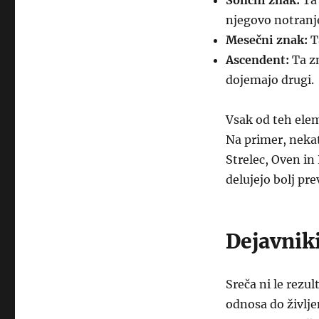
Sončni znak:
Ta 
njegovo notranje
Mesečni znak:
T
Ascendent:
Ta z
dojemajo drugi.
Vsak od teh ele
Na primer, nekat
Strelec, Oven in
delujejo bolj pre
Dejavniki
Sreča ni le rezu
odnosa do življe