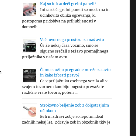
Kaj so infrardeči grelni paneli?
Infrardeči grelni paneli so moderna in
učinkovita oblika ogrevanja, ki
postopoma pridobiva na priljubljenosti v
domovih …
Več tovornega prostora za naš avto
Če že nekaj časa vozimo, smo se
sigurno srečali s težavo premajhnega
prtljažnika v našem avtu. …
Čemu služijo pregradne mreže za avto
n
in kako izbrati pravo?
Če v prtljažniku osebnega vozila ali v
svojem tovornem kombiju pogosto prevažate
različne vrste tovora, potem …
Strokovno beljenje zob z dolgotrajnim
učinkom
Beli in zdravi zobje so lepotni ideal
zadnjih nekaj let. Zdravje zob in obzobnih tkiv je
,
…