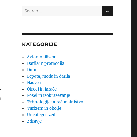
SEARCH
Search
for:
KATEGORIJE
Avtomobilizem
Darila in promocija
Dom
Lepota, moda in darila
Nasveti
Otroci in igrače
r
Posel in izobraževanje
t
Tehnologija in računalništvo
Turizem in okolje
Uncategorized
Zdravje