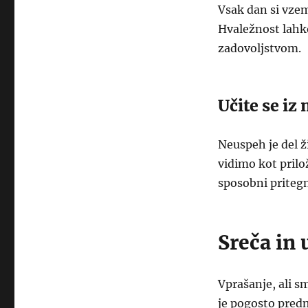
Vsak dan si vzemi
Hvaležnost lahko
zadovoljstvom.
Učite se iz
Neuspeh je del ž
vidimo kot prilo
sposobni pritegn
Sreča in
Vprašanje, ali s
je pogosto pred