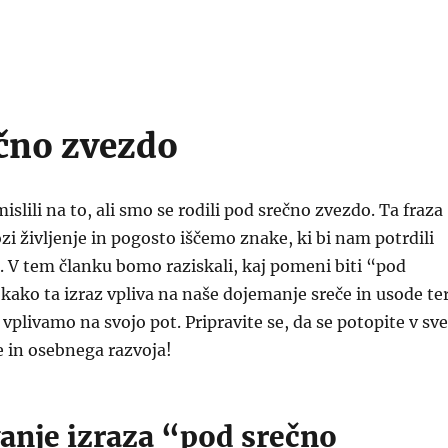
čno zvezdo
slili na to, ali smo se rodili pod srečno zvezdo. Ta fraza
zi življenje in pogosto iščemo znake, ki bi nam potrdili
. V tem članku bomo raziskali, kaj pomeni biti “pod
kako ta izraz vpliva na naše dojemanje sreče in usode te
vplivamo na svojo pot. Pripravite se, da se potopite v sve
če in osebnega razvoja!
nje izraza “pod srečno