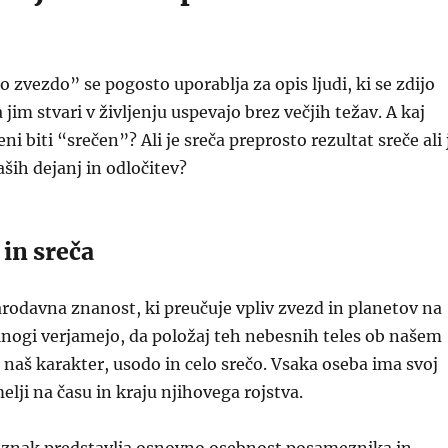
o zvezdo” se pogosto uporablja za opis ljudi, ki se zdijo
a jim stvari v življenju uspevajo brez večjih težav. A kaj
 biti “srečen”? Ali je sreča preprosto rezultat sreče ali 
aših dejanj in odločitev?
 in sreča
tarodavna znanost, ki preučuje vpliv zvezd in planetov na
Mnogi verjamejo, da položaj teh nebesnih teles ob našem
a naš karakter, usodo in celo srečo. Vsaka oseba ima svoj
elji na času in kraju njihovega rojstva.