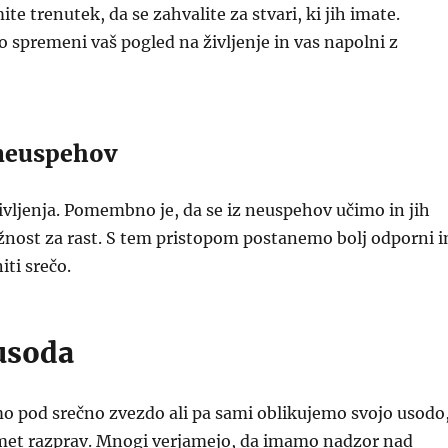
te trenutek, da se zahvalite za stvari, ki jih imate.
 spremeni vaš pogled na življenje in vas napolni z
 neuspehov
ivljenja. Pomembno je, da se iz neuspehov učimo in jih
žnost za rast. S tem pristopom postanemo bolj odporni i
iti srečo.
 usoda
mo pod srečno zvezdo ali pa sami oblikujemo svojo usodo
met razprav. Mnogi verjamejo, da imamo nadzor nad