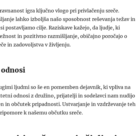
avnanost igra ključno vlogo pri privlačenju sreče.
ljanje lahko izboljša našo sposobnost reševanja težav in
si postavljamo cilje. Raziskave kažejo, da ljudje, ki
ležnost in pozitivno razmišljanje, običajno poročajo o
če in zadovoljstva v življenju.
 odnosi
ugimi ljudmi so še en pomemben dejavnik, ki vpliva na
tetni odnosi z družino, prijatelji in sodelavci nam nudijo
n in občutek pripadnosti. Ustvarjanje in vzdrževanje teh
ripomore k našemu občutku sreče.