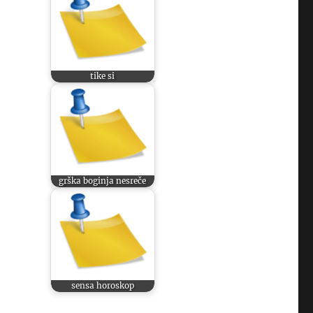
tike si
grška boginja nesreče
sensa horoskop