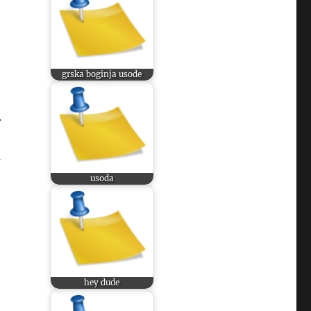
grska boginja usode
.
a
usoda
hey dude