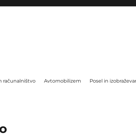
n računalništvo
Avtomobilizem
Posel in izobraževa
do