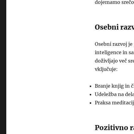
dojemamo srečo i
Osebni raz
Osebni razvoj je 
inteligence in s
doživljajo več sr
vključuje:
Branje knjig in č
Udeležba na dela
Praksa meditacij
Pozitivno 