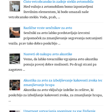
Čisto vetrobransko in zadnje steklo avtomobila
Med vožnjo z avtomobilom bomo izpostavljeni
številnim elementom, ki bodo umazali naše
vetrobransko steklo. Voda, prah, …
Različne vrste senčnikov za avto
Senčniki za avto lahko predstavljajo izvrstni
pripomoček za zmanjševanje segrevanja notranjosti
vozila. prav tako dobro poskrbijo …
Nasveti ob nakupu avto akustike
Vemo, da lahko tovarniško vgrajena avto akustika
ponuja precej dobre možnosti. Po drugi strani pa
zagotovo …
Akustika za avto za izboljševanje kakovosti zvoka ter
zmanjševanje hrupa
Akustika za avto vključuje izdelke in rešitve, ki
poskrbijo za izboljšanje kakovosti zvoka, za zmanjšanje hrupa,
…
Umetnost ustvarjanja spominov za vse življenje