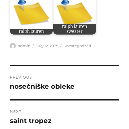
ralph lauren
ralph lauren
sweater
Author
Posted
Categories
admin
July 12, 2025
Uncategorized
on
Post
PREVIOUS
navigation
nosečniške obleke
Previous
post:
NEXT
saint tropez
Next
post: