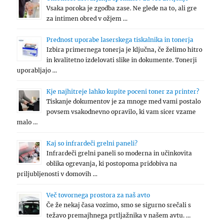
Vsaka poroka je zgodba zase. Ne glede na to, ali gre
za intimen obred v ožjem …
Prednost uporabe laserskega tiskalnika in tonerja
Izbira primernega tonerja je ključna, če želimo hitro
in kvalitetno izdelovati slike in dokumente. Tonerji
uporabljajo …
Kje najhitreje lahko kupite poceni toner za printer?
Tiskanje dokumentov je za mnoge med vami postalo
povsem vsakodnevno opravilo, ki vam sicer vzame
malo …
Kaj so infrardeči grelni paneli?
Infrardeči grelni paneli so moderna in učinkovita
oblika ogrevanja, ki postopoma pridobiva na
priljubljenosti v domovih …
Več tovornega prostora za naš avto
Če že nekaj časa vozimo, smo se sigurno srečali s
težavo premajhnega prtljažnika v našem avtu. …