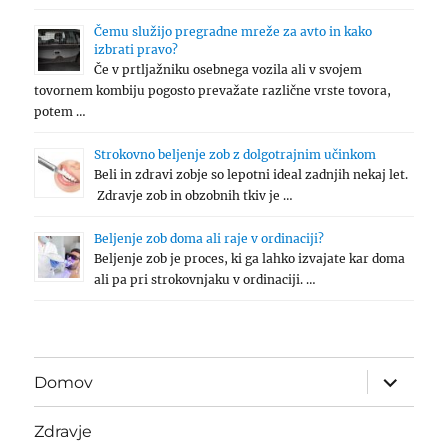
Čemu služijo pregradne mreže za avto in kako
izbrati pravo?
Če v prtljažniku osebnega vozila ali v svojem
tovornem kombiju pogosto prevažate različne vrste tovora,
potem …
Strokovno beljenje zob z dolgotrajnim učinkom
Beli in zdravi zobje so lepotni ideal zadnjih nekaj let.
Zdravje zob in obzobnih tkiv je …
Beljenje zob doma ali raje v ordinaciji?
Beljenje zob je proces, ki ga lahko izvajate kar doma
ali pa pri strokovnjaku v ordinaciji. …
expand
Domov
child
menu
Zdravje