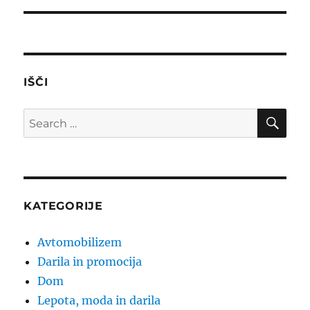
IŠČI
SE
Search
for:
KATEGORIJE
Avtomobilizem
Darila in promocija
Dom
Lepota, moda in darila