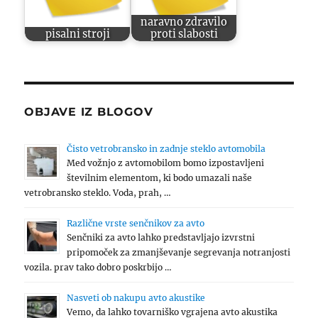
naravno zdravilo
pisalni stroji
proti slabosti
OBJAVE IZ BLOGOV
Čisto vetrobransko in zadnje steklo avtomobila
Med vožnjo z avtomobilom bomo izpostavljeni
številnim elementom, ki bodo umazali naše
vetrobransko steklo. Voda, prah, …
Različne vrste senčnikov za avto
Senčniki za avto lahko predstavljajo izvrstni
pripomoček za zmanjševanje segrevanja notranjosti
vozila. prav tako dobro poskrbijo …
Nasveti ob nakupu avto akustike
Vemo, da lahko tovarniško vgrajena avto akustika