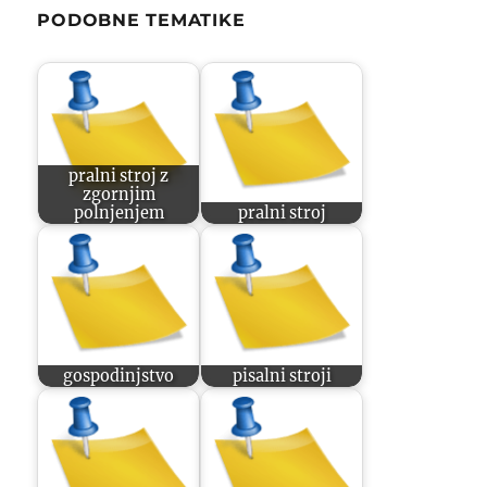
PODOBNE TEMATIKE
pralni stroj z
zgornjim
polnjenjem
pralni stroj
gospodinjstvo
pisalni stroji