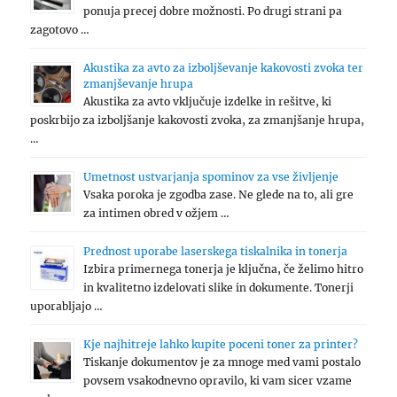
ponuja precej dobre možnosti. Po drugi strani pa
zagotovo …
Akustika za avto za izboljševanje kakovosti zvoka ter
zmanjševanje hrupa
Akustika za avto vključuje izdelke in rešitve, ki
poskrbijo za izboljšanje kakovosti zvoka, za zmanjšanje hrupa,
…
Umetnost ustvarjanja spominov za vse življenje
Vsaka poroka je zgodba zase. Ne glede na to, ali gre
za intimen obred v ožjem …
Prednost uporabe laserskega tiskalnika in tonerja
Izbira primernega tonerja je ključna, če želimo hitro
in kvalitetno izdelovati slike in dokumente. Tonerji
uporabljajo …
Kje najhitreje lahko kupite poceni toner za printer?
Tiskanje dokumentov je za mnoge med vami postalo
povsem vsakodnevno opravilo, ki vam sicer vzame