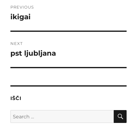
Post
PREVIOUS
navigation
ikigai
Previous
post:
NEXT
pst ljubljana
Next
post:
IŠČI
SE
Search
for: