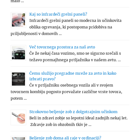
malo …
Kaj so infrardeči grelni paneli?
Infrardeči grelni paneli so moderna in učinkovita
oblika ogrevanja, ki postopoma pridobiva na
priljubljenosti v domovih …
Več tovornega prostora za naš avto
Če že nekaj časa vozimo, smo se sigurno srečali s
težavo premajhnega prtljažnika v našem avtu. …
Čemu služijo pregradne mreže za avto in kako
izbrati pravo?
Če v prtljažniku osebnega vozila ali v svojem
tovornem kombiju pogosto prevažate različne vrste tovora,
potem …
Strokovno beljenje zob z dolgotrajnim učinkom
Beli in zdravi zobje so lepotni ideal zadnjih nekaj let.
Zdravje zob in obzobnih tkiv je …
Beljenje zob doma ali raje v ordinaciji?