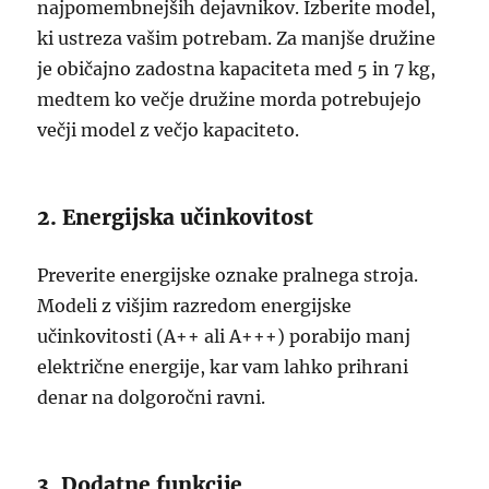
najpomembnejših dejavnikov. Izberite model,
ki ustreza vašim potrebam. Za manjše družine
je običajno zadostna kapaciteta med 5 in 7 kg,
medtem ko večje družine morda potrebujejo
večji model z večjo kapaciteto.
2. Energijska učinkovitost
Preverite energijske oznake pralnega stroja.
Modeli z višjim razredom energijske
učinkovitosti (A++ ali A+++) porabijo manj
električne energije, kar vam lahko prihrani
denar na dolgoročni ravni.
3. Dodatne funkcije