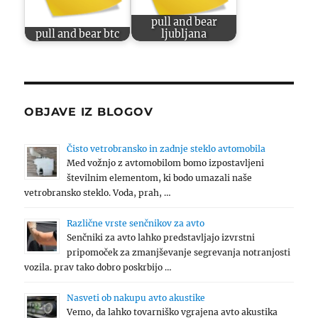
pull and bear
pull and bear btc
ljubljana
OBJAVE IZ BLOGOV
Čisto vetrobransko in zadnje steklo avtomobila
Med vožnjo z avtomobilom bomo izpostavljeni
številnim elementom, ki bodo umazali naše
vetrobransko steklo. Voda, prah, …
Različne vrste senčnikov za avto
Senčniki za avto lahko predstavljajo izvrstni
pripomoček za zmanjševanje segrevanja notranjosti
vozila. prav tako dobro poskrbijo …
Nasveti ob nakupu avto akustike
Vemo, da lahko tovarniško vgrajena avto akustika