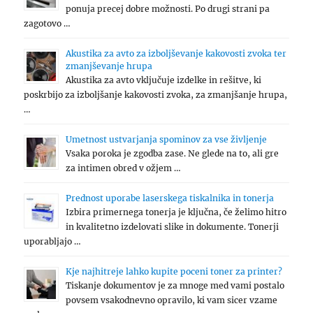
ponuja precej dobre možnosti. Po drugi strani pa
zagotovo …
Akustika za avto za izboljševanje kakovosti zvoka ter
zmanjševanje hrupa
Akustika za avto vključuje izdelke in rešitve, ki
poskrbijo za izboljšanje kakovosti zvoka, za zmanjšanje hrupa,
…
Umetnost ustvarjanja spominov za vse življenje
Vsaka poroka je zgodba zase. Ne glede na to, ali gre
za intimen obred v ožjem …
Prednost uporabe laserskega tiskalnika in tonerja
Izbira primernega tonerja je ključna, če želimo hitro
in kvalitetno izdelovati slike in dokumente. Tonerji
uporabljajo …
Kje najhitreje lahko kupite poceni toner za printer?
Tiskanje dokumentov je za mnoge med vami postalo
povsem vsakodnevno opravilo, ki vam sicer vzame