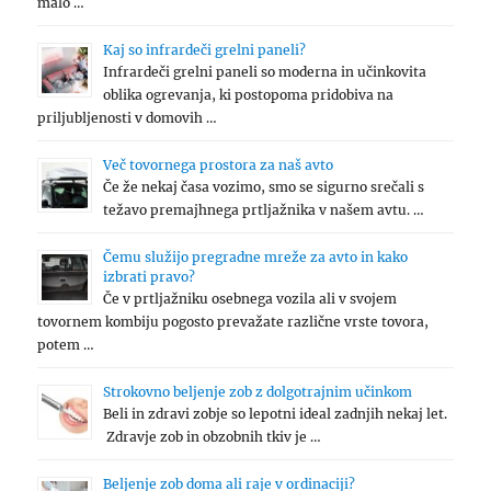
malo …
Kaj so infrardeči grelni paneli?
Infrardeči grelni paneli so moderna in učinkovita
oblika ogrevanja, ki postopoma pridobiva na
priljubljenosti v domovih …
Več tovornega prostora za naš avto
Če že nekaj časa vozimo, smo se sigurno srečali s
težavo premajhnega prtljažnika v našem avtu. …
Čemu služijo pregradne mreže za avto in kako
izbrati pravo?
Če v prtljažniku osebnega vozila ali v svojem
tovornem kombiju pogosto prevažate različne vrste tovora,
potem …
Strokovno beljenje zob z dolgotrajnim učinkom
Beli in zdravi zobje so lepotni ideal zadnjih nekaj let.
Zdravje zob in obzobnih tkiv je …
Beljenje zob doma ali raje v ordinaciji?