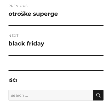
Post
PREVIOUS
navigation
otroške superge
Previous
post:
NEXT
black friday
Next
post:
IŠČI
SE
Search
for: