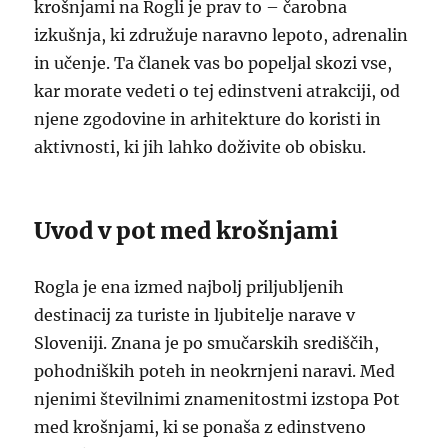
krošnjami na Rogli je prav to – čarobna
izkušnja, ki združuje naravno lepoto, adrenalin
in učenje. Ta članek vas bo popeljal skozi vse,
kar morate vedeti o tej edinstveni atrakciji, od
njene zgodovine in arhitekture do koristi in
aktivnosti, ki jih lahko doživite ob obisku.
Uvod v pot med krošnjami
Rogla je ena izmed najbolj priljubljenih
destinacij za turiste in ljubitelje narave v
Sloveniji. Znana je po smučarskih središčih,
pohodniških poteh in neokrnjeni naravi. Med
njenimi številnimi znamenitostmi izstopa Pot
med krošnjami, ki se ponaša z edinstveno