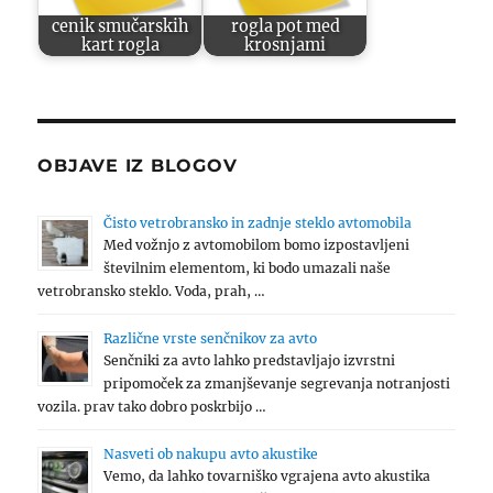
cenik smučarskih
rogla pot med
kart rogla
krosnjami
OBJAVE IZ BLOGOV
Čisto vetrobransko in zadnje steklo avtomobila
Med vožnjo z avtomobilom bomo izpostavljeni
številnim elementom, ki bodo umazali naše
vetrobransko steklo. Voda, prah, …
Različne vrste senčnikov za avto
Senčniki za avto lahko predstavljajo izvrstni
pripomoček za zmanjševanje segrevanja notranjosti
vozila. prav tako dobro poskrbijo …
Nasveti ob nakupu avto akustike
Vemo, da lahko tovarniško vgrajena avto akustika