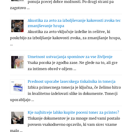
ponuja precej dobre možnosti. Po drugi strani pa
zagotovo …
Akustika za avto za izboljševanje kakovosti zvoka ter
zmanjševanje hrupa
Akustika za avto vključuje izdelke in rešitve, ki
poskrbijo za izboljšanje kakovosti zvoka, za zmanjšanje hrupa,
…
Umetnost ustvarjanja spominov za vse življenje
Vsaka poroka je zgodba zase. Ne glede na to, ali gre
za intimen obred v ožjem …
Prednost uporabe laserskega tiskalnika in tonerja
Izbira primernega tonerja je ključna, če želimo hitro
in kvalitetno izdelovati slike in dokumente. Tonerji
uporabljajo …
Kje najhitreje lahko kupite poceni toner za printer?
Tiskanje dokumentov je za mnoge med vami postalo
povsem vsakodnevno opravilo, ki vam sicer vzame
malo …