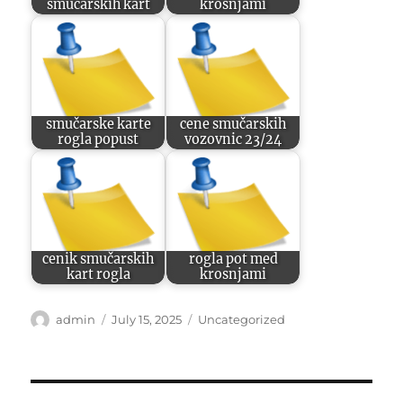
smučarskih kart
krosnjami
smučarske karte
cene smučarskih
rogla popust
vozovnic 23/24
cenik smučarskih
rogla pot med
kart rogla
krosnjami
Author
Posted
Categories
admin
July 15, 2025
Uncategorized
on
Post