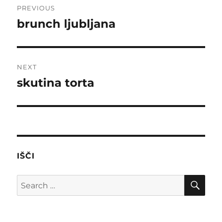
PREVIOUS
navigation
brunch ljubljana
Previous
post:
NEXT
skutina torta
Next
post:
IŠČI
SE
Search
for: