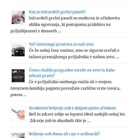
Kaj so infrardeči grelni paneli?
Infrardeči grelni paneli so moderna in učinkovita
oblika ogrevanja, ki postopoma pridobiva na
priljubljenosti v domovih …
Več tovornega prostora za naš avto
Če že nekaj časa vozimo, smo se sigurno srečali s
težavo premajhnega prtljažnika v našem avtu. …
Čemu služijo pregradne mreže za avto in kako
izbrati pravo?
Če v prtljažniku osebnega vozila ali v svojem
tovornem kombiju pogosto prevažate različne vrste tovora,
potem …
Strokovno beljenje zob z dolgotrajnim učinkom
Beli in zdravi zobje so lepotni ideal zadnjih nekaj let.
Zdravje zob in obzobnih tkiv je …
Beljenje zob doma ali raje v ordinaciji?