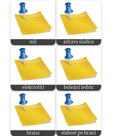
mil
zdrava sladica
elektroliti
bolezni ledvic
hrana
slabost po hrani