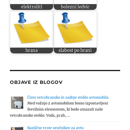
elektroliti
bolezni ledvic
hrana
slabost po hrani
OBJAVE IZ BLOGOV
Čisto vetrobransko in zadnje steklo avtomobila
Med vožnjo z avtomobilom bomo izpostavljeni
številnim elementom, ki bodo umazali naše
vetrobransko steklo. Voda, prah, …
Različne vrste senčnikov za avto