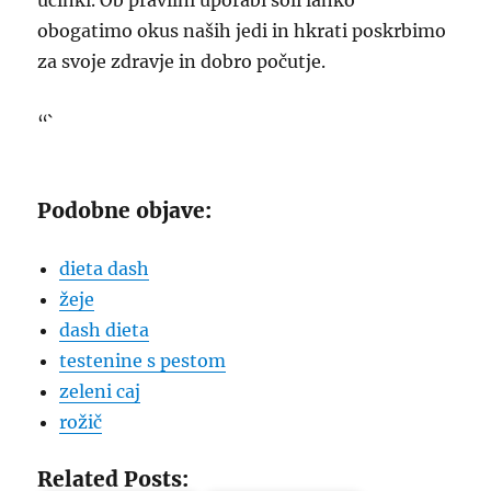
učinki. Ob pravilni uporabi soli lahko
obogatimo okus naših jedi in hkrati poskrbimo
za svoje zdravje in dobro počutje.
“`
Podobne objave:
dieta dash
žeje
dash dieta
testenine s pestom
zeleni caj
rožič
Related Posts: