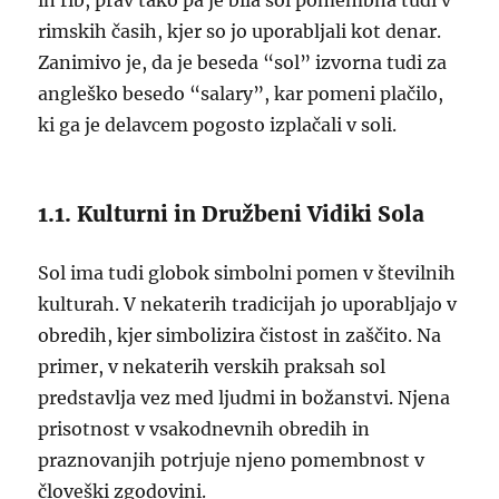
in rib, prav tako pa je bila sol pomembna tudi v
rimskih časih, kjer so jo uporabljali kot denar.
Zanimivo je, da je beseda “sol” izvorna tudi za
angleško besedo “salary”, kar pomeni plačilo,
ki ga je delavcem pogosto izplačali v soli.
1.1. Kulturni in Družbeni Vidiki Sola
Sol ima tudi globok simbolni pomen v številnih
kulturah. V nekaterih tradicijah jo uporabljajo v
obredih, kjer simbolizira čistost in zaščito. Na
primer, v nekaterih verskih praksah sol
predstavlja vez med ljudmi in božanstvi. Njena
prisotnost v vsakodnevnih obredih in
praznovanjih potrjuje njeno pomembnost v
človeški zgodovini.