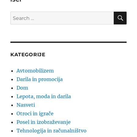
SE
Search
for:
KATEGORIJE
Avtomobilizem
Darila in promocija
Dom
Lepota, moda in darila
Nasveti
Otroci in igrače
Posel in izobraževanje
Tehnologija in računalništvo