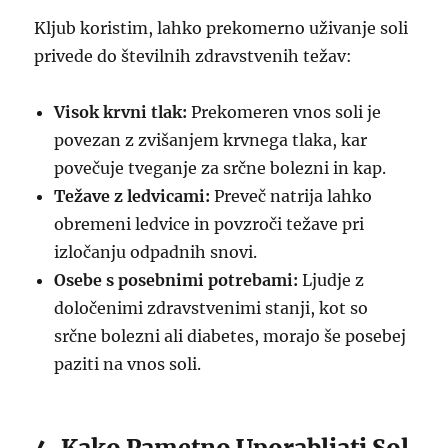
Kljub koristim, lahko prekomerno uživanje soli
privede do številnih zdravstvenih težav:
Visok krvni tlak:
Prekomeren vnos soli je
povezan z zvišanjem krvnega tlaka, kar
povečuje tveganje za srčne bolezni in kap.
Težave z ledvicami:
Preveč natrija lahko
obremeni ledvice in povzroči težave pri
izločanju odpadnih snovi.
Osebe s posebnimi potrebami:
Ljudje z
določenimi zdravstvenimi stanji, kot so
srčne bolezni ali diabetes, morajo še posebej
paziti na vnos soli.
4. Kako Pametno Uporabljati Sol