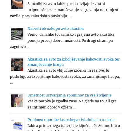
Senčniki za avto lahko predstavljajo izvrstni
pripomoček za zmanjševanje segrevanja notranjosti
vozila. prav tako dobro poskrbijo …
Nasveti ob nakupu avto akustike
Vemo, da lahko tovarniško vgrajena avto akustika
ponuja precej dobre možnosti. Po drugi strani pa
zagotovo …
Akustika za avto za izboljševanje kakovosti zvoka ter
zmanjševanje hrupa
Akustika za avto vključuje izdelke in rešitve, ki
poskrbijo za izboljšanje kakovosti zvoka, za zmanjšanje hrupa,
…
Umetnost ustvarjanja spominov za vse življenje
Vsaka poroka je zgodba zase. Ne glede na to, ali gre
za intimen obred v ožjem …
Prednost uporabe laserskega tiskalnika in tonerja
Izbira primernega tonerja je ključna, če želimo hitro