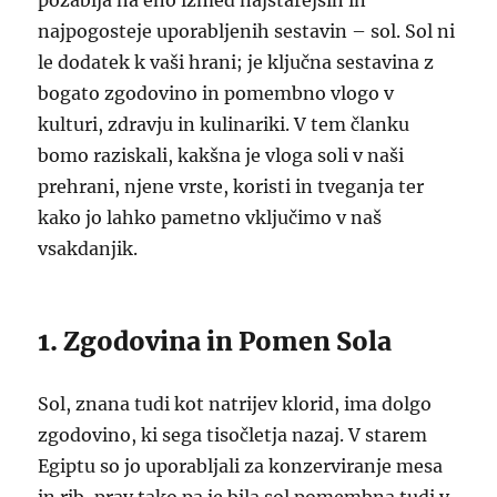
pozablja na eno izmed najstarejših in
najpogosteje uporabljenih sestavin – sol. Sol ni
le dodatek k vaši hrani; je ključna sestavina z
bogato zgodovino in pomembno vlogo v
kulturi, zdravju in kulinariki. V tem članku
bomo raziskali, kakšna je vloga soli v naši
prehrani, njene vrste, koristi in tveganja ter
kako jo lahko pametno vključimo v naš
vsakdanjik.
1. Zgodovina in Pomen Sola
Sol, znana tudi kot natrijev klorid, ima dolgo
zgodovino, ki sega tisočletja nazaj. V starem
Egiptu so jo uporabljali za konzerviranje mesa