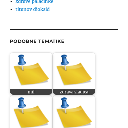
zdrave palačinke
titanov dioksid
PODOBNE TEMATIKE
mil
zdrava sladica