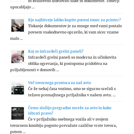
in kvalitetno izdelovati slike in dokumente. Tonerji
uporabljajo …
Kje najhitreje lahko kupite poceni toner za printer?
Tiskanje dokumentov je za mnoge med vami postalo
povsem vsakodnevno opravilo, ki vam sicer vzame
malo …
Kaj so infrardeči grelni paneli?
Infrardeči grelni paneli so moderna in učinkovita
oblika ogrevanja, ki postopoma pridobiva na
priljubljenosti v domovih …
Več tovornega prostora za naš avto
Če že nekaj časa vozimo, smo se sigurno srečali s
težavo premajhnega prtljažnika v našem avtu. …
Čemu služijo pregradne mreže za avto in kako
izbrati pravo?
Če v prtljažniku osebnega vozila ali v svojem
tovornem kombiju pogosto prevažate različne vrste tovora,
potem …