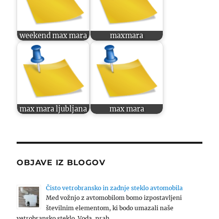
weekend max mara
maxmara
max mara ljubljana
max mara
OBJAVE IZ BLOGOV
Čisto vetrobransko in zadnje steklo avtomobila
Med vožnjo z avtomobilom bomo izpostavljeni
številnim elementom, ki bodo umazali naše
vetrobransko steklo. Voda, prah, …