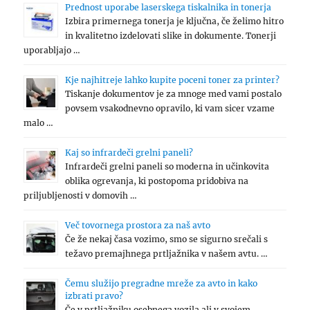
Prednost uporabe laserskega tiskalnika in tonerja
Izbira primernega tonerja je ključna, če želimo hitro
in kvalitetno izdelovati slike in dokumente. Tonerji
uporabljajo …
Kje najhitreje lahko kupite poceni toner za printer?
Tiskanje dokumentov je za mnoge med vami postalo
povsem vsakodnevno opravilo, ki vam sicer vzame
malo …
Kaj so infrardeči grelni paneli?
Infrardeči grelni paneli so moderna in učinkovita
oblika ogrevanja, ki postopoma pridobiva na
priljubljenosti v domovih …
Več tovornega prostora za naš avto
Če že nekaj časa vozimo, smo se sigurno srečali s
težavo premajhnega prtljažnika v našem avtu. …
Čemu služijo pregradne mreže za avto in kako
izbrati pravo?
Če v prtljažniku osebnega vozila ali v svojem