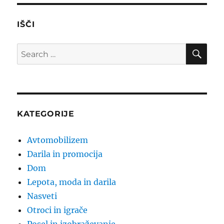
IŠČI
SE
Search
for:
KATEGORIJE
Avtomobilizem
Darila in promocija
Dom
Lepota, moda in darila
Nasveti
Otroci in igrače