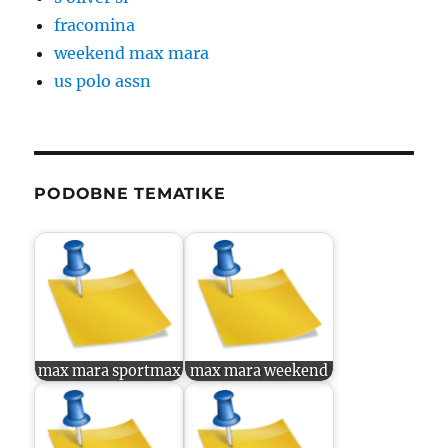
fracomina
weekend max mara
us polo assn
PODOBNE TEMATIKE
max mara sportmax
max mara weekend