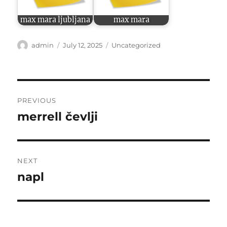
max mara ljubljana
max mara
Author
Posted
Categories
admin
July 12, 2025
Uncategorized
on
Post
PREVIOUS
navigation
merrell čevlji
Previous
post:
NEXT
napl
Next
post: