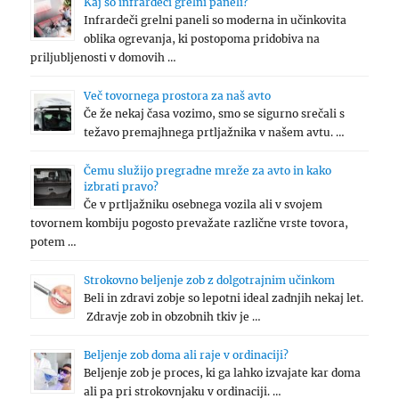
Kaj so infrardeči grelni paneli?
Infrardeči grelni paneli so moderna in učinkovita
oblika ogrevanja, ki postopoma pridobiva na
priljubljenosti v domovih …
Več tovornega prostora za naš avto
Če že nekaj časa vozimo, smo se sigurno srečali s
težavo premajhnega prtljažnika v našem avtu. …
Čemu služijo pregradne mreže za avto in kako
izbrati pravo?
Če v prtljažniku osebnega vozila ali v svojem
tovornem kombiju pogosto prevažate različne vrste tovora,
potem …
Strokovno beljenje zob z dolgotrajnim učinkom
Beli in zdravi zobje so lepotni ideal zadnjih nekaj let.
Zdravje zob in obzobnih tkiv je …
Beljenje zob doma ali raje v ordinaciji?
Beljenje zob je proces, ki ga lahko izvajate kar doma
ali pa pri strokovnjaku v ordinaciji. …