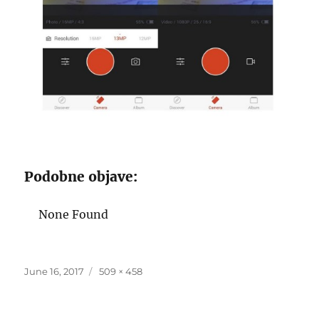
Podobne objave:
None Found
Posted
Full
June 16, 2017
509 × 458
on
size