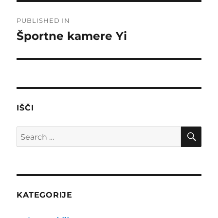
Post
PUBLISHED IN
navigation
Športne kamere Yi
IŠČI
SE
Search
for:
KATEGORIJE