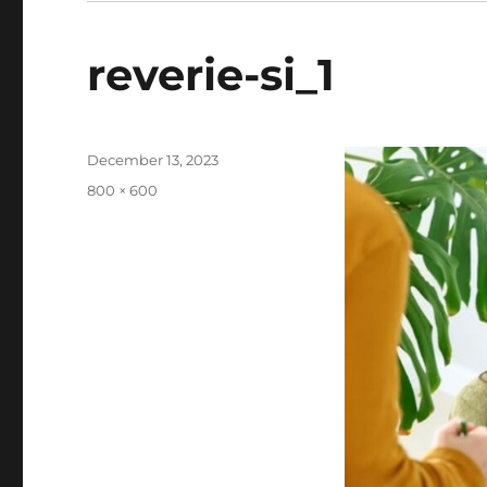
reverie-si_1
Posted
December 13, 2023
on
Full
800 × 600
size