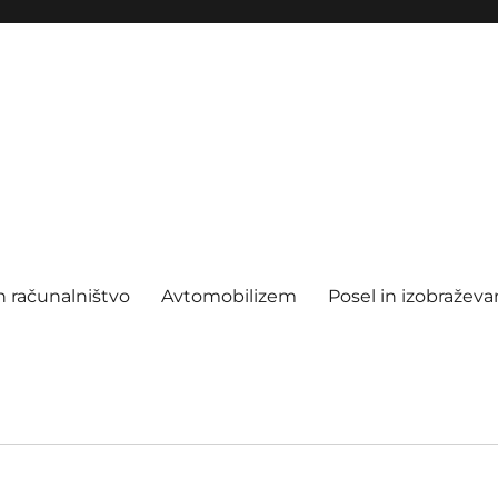
n računalništvo
Avtomobilizem
Posel in izobraževa