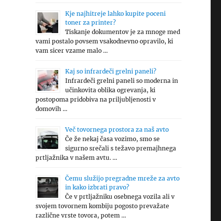
Kje najhitreje lahko kupite poceni
toner za printer?
Tiskanje dokumentov je za mnoge med
vami postalo povsem vsakodnevno opravilo, ki
vam sicer vzame malo …
Kaj so infrardeči grelni paneli?
Infrardeči grelni paneli so moderna in
učinkovita oblika ogrevanja, ki
postopoma pridobiva na priljubljenosti v
domovih …
Več tovornega prostora za naš avto
Če že nekaj časa vozimo, smo se
sigurno srečali s težavo premajhnega
prtljažnika v našem avtu. …
Čemu služijo pregradne mreže za avto
in kako izbrati pravo?
Če v prtljažniku osebnega vozila ali v
svojem tovornem kombiju pogosto prevažate
različne vrste tovora, potem …