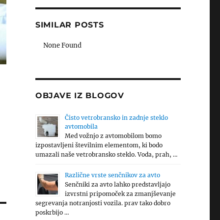
SIMILAR POSTS
None Found
OBJAVE IZ BLOGOV
Čisto vetrobransko in zadnje steklo
avtomobila
Med vožnjo z avtomobilom bomo
izpostavljeni številnim elementom, ki bodo
umazali naše vetrobransko steklo. Voda, prah, …
Različne vrste senčnikov za avto
Senčniki za avto lahko predstavljajo
izvrstni pripomoček za zmanjševanje
segrevanja notranjosti vozila. prav tako dobro
poskrbijo …