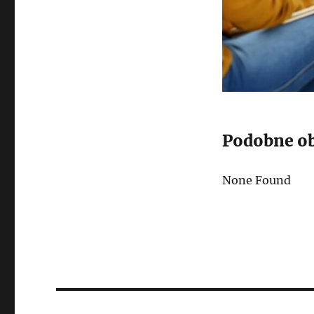
Podobne ob
None Found
Post