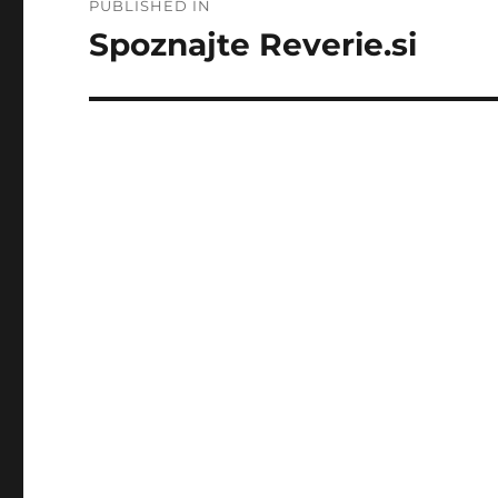
PUBLISHED IN
navigation
Spoznajte Reverie.si