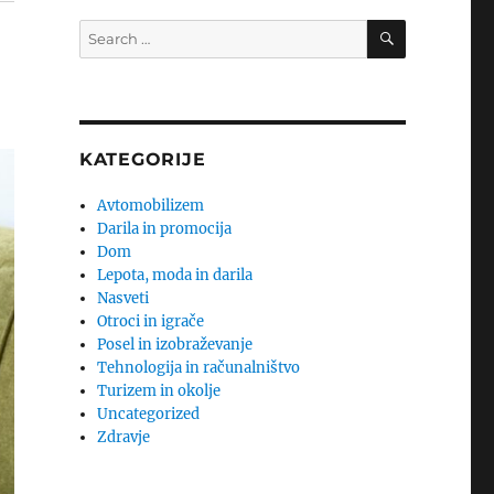
SEARCH
Search
for:
KATEGORIJE
Avtomobilizem
Darila in promocija
Dom
Lepota, moda in darila
Nasveti
Otroci in igrače
Posel in izobraževanje
Tehnologija in računalništvo
Turizem in okolje
Uncategorized
Zdravje