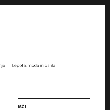
nje
Lepota, moda in darila
IŠČI