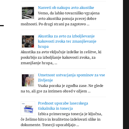
Nasveti ob nakupu avto akustike
Vemo, da lahko tovarniško vgrajena
avto akustika ponuja precej dobre
možnosti. Po drugi strani pa zagotovo …
Akustika za avto za izboljševanje
kakovosti zvoka ter zmanjševanje
hrupa
Akustika za avto vključuje izdelke in rešitve, ki
poskrbijo za izboljšanje kakovosti zvoka, za
zmanjšanje hrupa, …
Umetnost ustvarjanja spominov za vse
življenje
Vsaka poroka je zgodba zase. Ne glede
na to, ali gre za intimen obred v ožjem …
Prednost uporabe laserskega
tiskalnika in tonerja
Izbira primernega tonerja je ključna,
če želimo hitro in kvalitetno izdelovati slike in
dokumente. Tonerji uporabljajo …