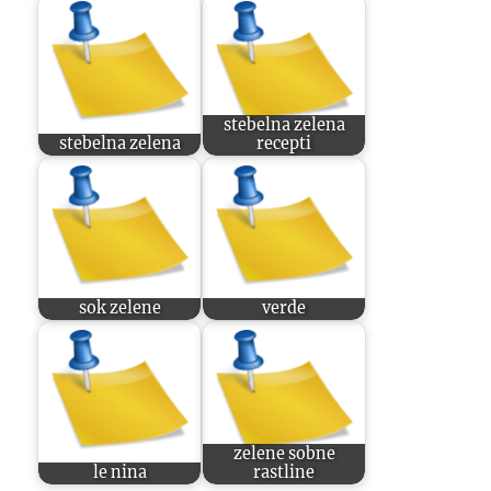
stebelna zelena
stebelna zelena
recepti
sok zelene
verde
zelene sobne
le nina
rastline