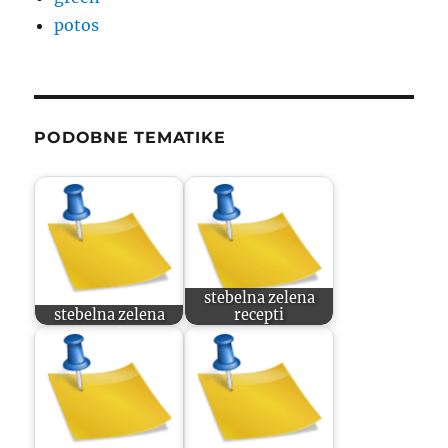
potos
PODOBNE TEMATIKE
stebelna zelena
stebelna zelena
recepti