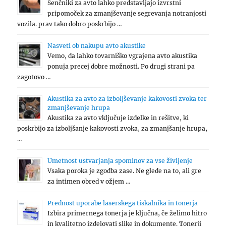
Senčniki za avto lahko predstavljajo izvrstni
pripomoček za zmanjševanje segrevanja notranjosti
vozila. prav tako dobro poskrbijo …
Nasveti ob nakupu avto akustike
Vemo, da lahko tovarniško vgrajena avto akustika
ponuja precej dobre možnosti. Po drugi strani pa
zagotovo …
Akustika za avto za izboljševanje kakovosti zvoka ter
zmanjševanje hrupa
Akustika za avto vključuje izdelke in rešitve, ki
poskrbijo za izboljšanje kakovosti zvoka, za zmanjšanje hrupa,
…
Umetnost ustvarjanja spominov za vse življenje
Vsaka poroka je zgodba zase. Ne glede na to, ali gre
za intimen obred v ožjem …
Prednost uporabe laserskega tiskalnika in tonerja
Izbira primernega tonerja je ključna, če želimo hitro
in kvalitetno izdelovati slike in dokumente. Tonerji