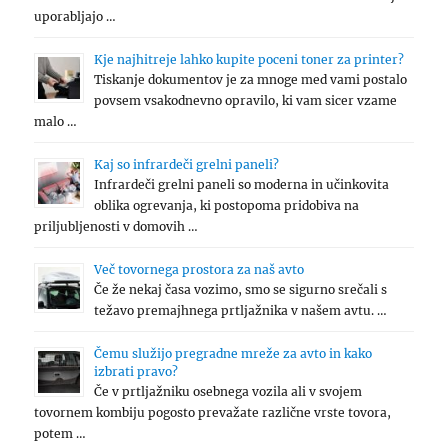
uporabljajo …
Kje najhitreje lahko kupite poceni toner za printer?
Tiskanje dokumentov je za mnoge med vami postalo
povsem vsakodnevno opravilo, ki vam sicer vzame
malo …
Kaj so infrardeči grelni paneli?
Infrardeči grelni paneli so moderna in učinkovita
oblika ogrevanja, ki postopoma pridobiva na
priljubljenosti v domovih …
Več tovornega prostora za naš avto
Če že nekaj časa vozimo, smo se sigurno srečali s
težavo premajhnega prtljažnika v našem avtu. …
Čemu služijo pregradne mreže za avto in kako
izbrati pravo?
Če v prtljažniku osebnega vozila ali v svojem
tovornem kombiju pogosto prevažate različne vrste tovora,
potem …