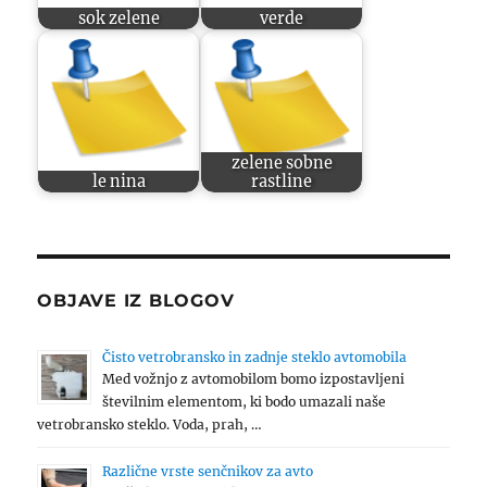
sok zelene
verde
zelene sobne
le nina
rastline
OBJAVE IZ BLOGOV
Čisto vetrobransko in zadnje steklo avtomobila
Med vožnjo z avtomobilom bomo izpostavljeni
številnim elementom, ki bodo umazali naše
vetrobransko steklo. Voda, prah, …
Različne vrste senčnikov za avto