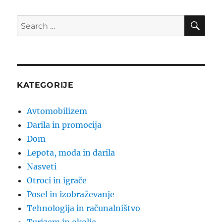
SE
Search
for:
KATEGORIJE
Avtomobilizem
Darila in promocija
Dom
Lepota, moda in darila
Nasveti
Otroci in igrače
Posel in izobraževanje
Tehnologija in računalništvo