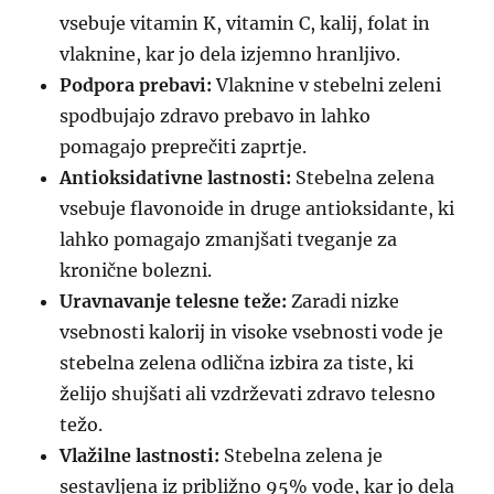
vsebuje vitamin K, vitamin C, kalij, folat in
vlaknine, kar jo dela izjemno hranljivo.
Podpora prebavi:
Vlaknine v stebelni zeleni
spodbujajo zdravo prebavo in lahko
pomagajo preprečiti zaprtje.
Antioksidativne lastnosti:
Stebelna zelena
vsebuje flavonoide in druge antioksidante, ki
lahko pomagajo zmanjšati tveganje za
kronične bolezni.
Uravnavanje telesne teže:
Zaradi nizke
vsebnosti kalorij in visoke vsebnosti vode je
stebelna zelena odlična izbira za tiste, ki
želijo shujšati ali vzdrževati zdravo telesno
težo.
Vlažilne lastnosti:
Stebelna zelena je
sestavljena iz približno 95% vode, kar jo dela