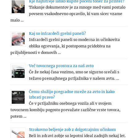
Kje najhitreje lahko kupite poceni toner za printer?
Tiskanje dokumentov je za mnoge med vami postalo
povsem vsakodnevno opravilo, ki vam sicer vzame
malo …
Kaj so infrardeči grelni paneli?
Infrardeči grelni paneli so moderna in učinkovita
oblika ogrevanja, ki postopoma pridobiva na
priljubljenosti v domovih …
Več tovornega prostora za naš avto
Če že nekaj časa vozimo, smo se sigurno srečali s
težavo premajhnega prtljažnika v našem avtu. …
Čemu služijo pregradne mreže za avto in kako
izbrati pravo?
Če v prtljažniku osebnega vozila ali v svojem
tovornem kombiju pogosto prevažate različne vrste tovora,
potem …
Strokovno beljenje zob z dolgotrajnim učinkom
Beli in zdravi zobje so lepotni ideal zadnjih nekaj let.