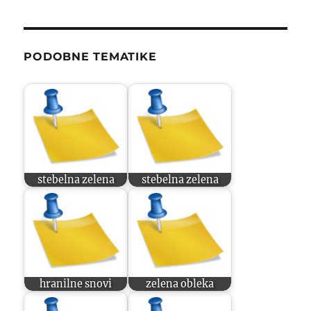
PODOBNE TEMATIKE
stebelna zelena
stebelna zelena
hranilne snovi
zelena obleka