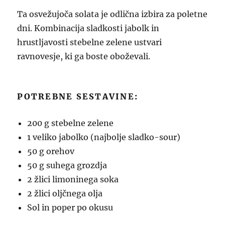
Ta osvežujoča solata je odlična izbira za poletne
dni. Kombinacija sladkosti jabolk in
hrustljavosti stebelne zelene ustvari
ravnovesje, ki ga boste oboževali.
POTREBNE SESTAVINE:
200 g stebelne zelene
1 veliko jabolko (najbolje sladko-sour)
50 g orehov
50 g suhega grozdja
2 žlici limoninega soka
2 žlici oljčnega olja
Sol in poper po okusu