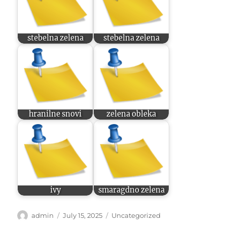
stebelna zelena
stebelna zelena
hranilne snovi
zelena obleka
ivy
smaragdno zelena
Author
Posted
Categories
admin
July 15, 2025
Uncategorized
on