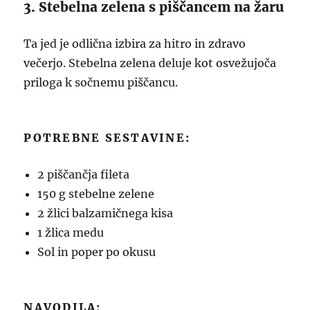
3. Stebelna zelena s piščancem na žaru
Ta jed je odlična izbira za hitro in zdravo
večerjo. Stebelna zelena deluje kot osvežujoča
priloga k sočnemu piščancu.
POTREBNE SESTAVINE:
2 piščančja fileta
150 g stebelne zelene
2 žlici balzamičnega kisa
1 žlica medu
Sol in poper po okusu
NAVODILA: