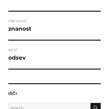
Post
PREVIOUS
navigation
znanost
Previous
post:
NEXT
odsev
Next
post:
IŠČI
SE
Search