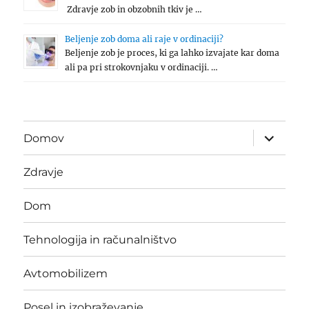
Zdravje zob in obzobnih tkiv je …
Beljenje zob doma ali raje v ordinaciji?
Beljenje zob je proces, ki ga lahko izvajate kar doma
ali pa pri strokovnjaku v ordinaciji. …
expand
Domov
child
menu
Zdravje
Dom
Tehnologija in računalništvo
Avtomobilizem
Posel in izobraževanje