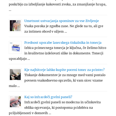
poskrbijo za izboljšanje kakovosti zvoka, za zmanjšanje hrupa,
…
Umetnost ustvarjanja spominov za vse življenje
Vsaka poroka je zgodba zase. Ne glede na to, ali gre
za intimen obred v ožjem …
Prednost uporabe laserskega tiskalnika in tonerja
Izbira primernega tonerja je ključna, če želimo hitro
in kvalitetno izdelovati slike in dokumente. Tonerji
uporabljajo …
Kje najhitreje lahko kupite poceni toner za printer?
Tiskanje dokumentov je za mnoge med vami postalo
povsem vsakodnevno opravilo, ki vam sicer vzame
malo …
Kaj so infrardeči grelni paneli?
Infrardeči grelni paneli so moderna in učinkovita
oblika ogrevanja, ki postopoma pridobiva na
priljubljenosti v domovih …