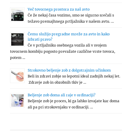
Več tovornega prostora za naš avto
Če že nekaj časa vozimo, smo se sigurno srečali s
težavo premajhnega prtljažnika v našem avtu. …
Čemu služijo pregradne mreže za avto in kako
izbrati pravo?
Če v prtljažniku osebnega vozila ali v svojem
tovornem kombiju pogosto prevažate različne vrste tovora,
potem …
Strokovno beljenje zob z dolgotrajnim učinkom
Beli in zdravi zobje so lepotni ideal zadnjih nekaj let.
Zdravje zob in obzobnih tkiv je …
Beljenje zob doma ali raje v ordinaciji?
Beljenje zob je proces, ki ga lahko izvajate kar doma
ali pa pri strokovnjaku v ordinaciji. …