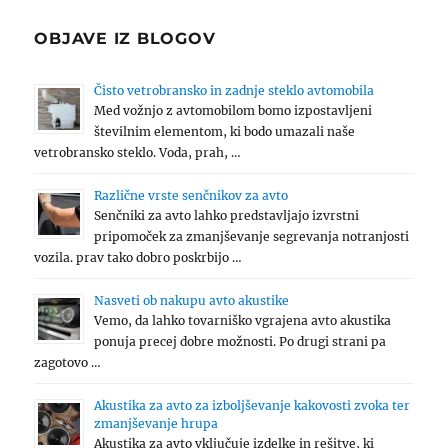
OBJAVE IZ BLOGOV
Čisto vetrobransko in zadnje steklo avtomobila
Med vožnjo z avtomobilom bomo izpostavljeni
številnim elementom, ki bodo umazali naše
vetrobransko steklo. Voda, prah, …
Različne vrste senčnikov za avto
Senčniki za avto lahko predstavljajo izvrstni
pripomoček za zmanjševanje segrevanja notranjosti
vozila. prav tako dobro poskrbijo …
Nasveti ob nakupu avto akustike
Vemo, da lahko tovarniško vgrajena avto akustika
ponuja precej dobre možnosti. Po drugi strani pa
zagotovo …
Akustika za avto za izboljševanje kakovosti zvoka ter
zmanjševanje hrupa
Akustika za avto vključuje izdelke in rešitve, ki