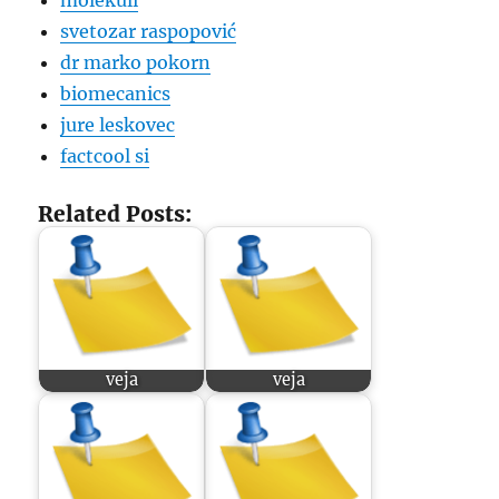
molekuli
svetozar raspopović
dr marko pokorn
biomecanics
jure leskovec
factcool si
Related Posts:
veja
veja