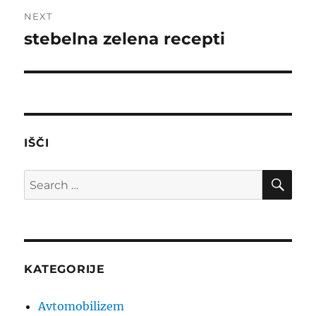
NEXT
stebelna zelena recepti
Next
post:
IŠČI
SE
Search
for:
KATEGORIJE
Avtomobilizem