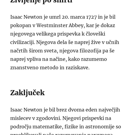
Isaac Newton je umrl 20. marca 1727 in je bil
pokopan v Westminster Abbey, kar je dokaz
njegovega velikega prispevka k človeški
civilizaciji. Njegova dela še naprej žive v učnih
načrtih širom sveta, njegova filozofija pa še
naprej vpliva na načine, kako razumemo
znanstveno metodo in raziskave.
Zaključek
Isaac Newton je bil brez dvoma eden največjih
mislecev v zgodovini. Njegovi prispevki na
področju matematike, fizike in astronomije so