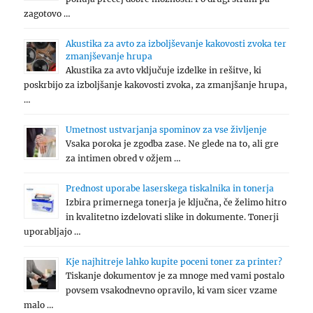
zagotovo …
Akustika za avto za izboljševanje kakovosti zvoka ter
zmanjševanje hrupa
Akustika za avto vključuje izdelke in rešitve, ki
poskrbijo za izboljšanje kakovosti zvoka, za zmanjšanje hrupa,
…
Umetnost ustvarjanja spominov za vse življenje
Vsaka poroka je zgodba zase. Ne glede na to, ali gre
za intimen obred v ožjem …
Prednost uporabe laserskega tiskalnika in tonerja
Izbira primernega tonerja je ključna, če želimo hitro
in kvalitetno izdelovati slike in dokumente. Tonerji
uporabljajo …
Kje najhitreje lahko kupite poceni toner za printer?
Tiskanje dokumentov je za mnoge med vami postalo
povsem vsakodnevno opravilo, ki vam sicer vzame
malo …