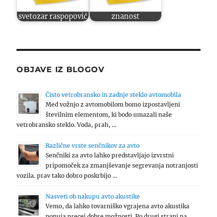
svetozar raspopović
znanost
OBJAVE IZ BLOGOV
Čisto vetrobransko in zadnje steklo avtomobila
Med vožnjo z avtomobilom bomo izpostavljeni
številnim elementom, ki bodo umazali naše
vetrobransko steklo. Voda, prah, …
Različne vrste senčnikov za avto
Senčniki za avto lahko predstavljajo izvrstni
pripomoček za zmanjševanje segrevanja notranjosti
vozila. prav tako dobro poskrbijo …
Nasveti ob nakupu avto akustike
Vemo, da lahko tovarniško vgrajena avto akustika
ponuja precej dobre možnosti. Po drugi strani pa