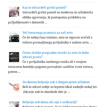
Kaj so infrardeči grelni paneli?
Infrardeči grelni paneli so moderna in učinkovita
oblika ogrevanja, ki postopoma pridobiva na
priljubljenosti v domovih …
Več tovornega prostora za naš avto
Če že nekaj časa vozimo, smo se sigurno srečali s
težavo premajhnega prtljažnika v našem avtu. …
Čemu služijo pregradne mreže za avto in kako
izbrati pravo?
Če v prtljažniku osebnega vozila ali v svojem
tovornem kombiju pogosto prevažate različne vrste tovora,
potem …
Strokovno beljenje zob z dolgotrajnim učinkom
Beli in zdravi zobje so lepotni ideal zadnjih nekaj let.
Zdravje zob in obzobnih tkiv je …
Beljenje zob doma ali raje v ordinaciji?
Beljenje zob je proces, ki ga lahko izvajate kar doma