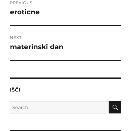
PREVIOUS
navigation
eroticne
Previous
post:
NEXT
materinski dan
Next
post:
IŠČI
SE
Search
for: