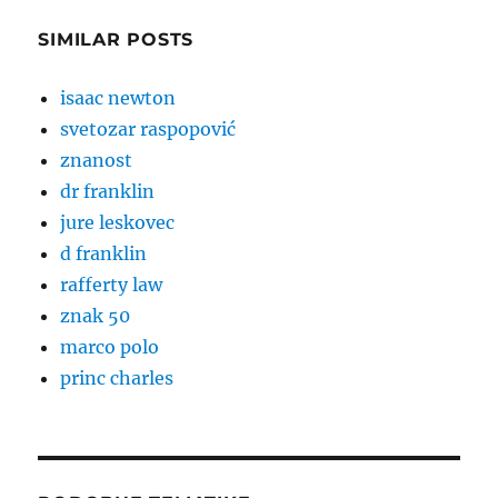
SIMILAR POSTS
isaac newton
svetozar raspopović
znanost
dr franklin
jure leskovec
d franklin
rafferty law
znak 50
marco polo
princ charles