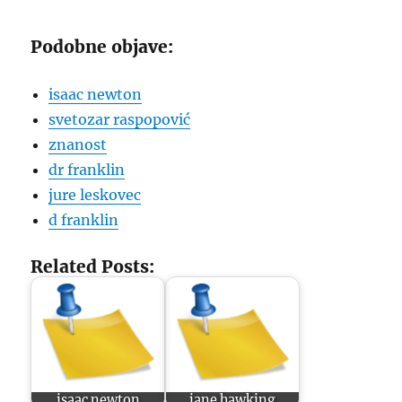
Podobne objave:
isaac newton
svetozar raspopović
znanost
dr franklin
jure leskovec
d franklin
Related Posts:
isaac newton
jane hawking