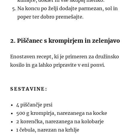
kuhajte, dokler ni vse skupaj mehko.
Na koncu po želji dodajte parmezan, sol in
poper ter dobro premešajte.
2. Piščanec s krompirjem in zelenjavo
Enostaven recept, ki je primeren za družinsko
kosilo in ga lahko pripravite v eni ponvi.
SESTAVINE:
4 piščančje prsi
500 g krompirja, narezanega na kocke
2 korenčka, narezanega na kolobarje
1 čebula, narezan na krhlje