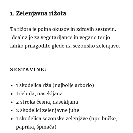
1. Zelenjavna rižota
Ta rižota je polna okusov in zdravih sestavin.
Idealna je za vegetarijance in vegane ter jo
lahko prilagodite glede na sezonsko zelenjavo.
SESTAVINE:
1 skodelica riža (najbolje arborio)
1 čebula, nasekljana
2 stroka česna, nasekljana
2 skodelici zelenjavne juhe
1 skodelica sezonske zelenjave (npr. bučke,
paprika, špinača)