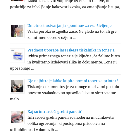
Akustika za avto vključuje izdelke in rešitve, ki
poskrbijo za izboljšanje kakovosti zvoka, za zmanjšanje hrupa,
…
Umetnost ustvarjanja spominov za vse življenje
Vsaka poroka je zgodba zase. Ne glede na to, ali gre
za intimen obred v ožjem …
Prednost uporabe laserskega tiskalnika in tonerja
Izbira primernega tonerja je ključna, če želimo hitro
in kvalitetno izdelovati slike in dokumente. Tonerji
uporabljajo …
Kje najhitreje lahko kupite poceni toner za printer?
Tiskanje dokumentov je za mnoge med vami postalo
povsem vsakodnevno opravilo, ki vam sicer vzame
malo …
Kaj so infrardeči grelni paneli?
Infrardeči grelni paneli so moderna in učinkovita
oblika ogrevanja, ki postopoma pridobiva na
priljubljenosti v domovih …