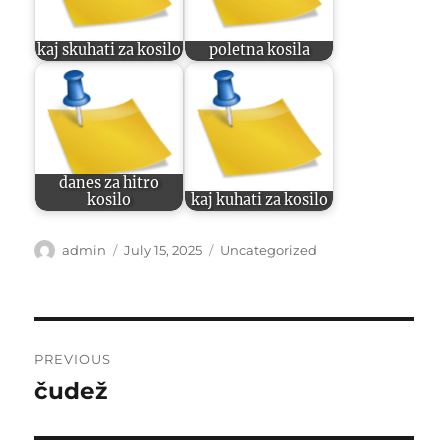
kaj skuhati za kosilo
poletna kosila
danes za hitro
kosilo
kaj kuhati za kosilo
Author
Posted
Categories
admin
July 15, 2025
Uncategorized
on
Post
PREVIOUS
navigation
čudež
Previous
post: