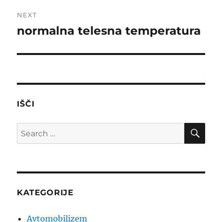
NEXT
normalna telesna temperatura
Next
post:
IŠČI
SE
Search
for:
KATEGORIJE
Avtomobilizem