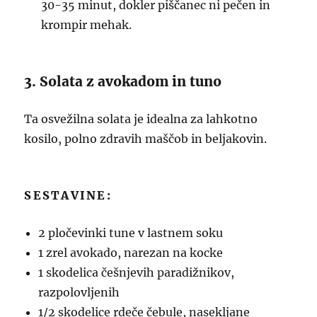
30-35 minut, dokler piščanec ni pečen in
krompir mehak.
3. Solata z avokadom in tuno
Ta osvežilna solata je idealna za lahkotno
kosilo, polno zdravih maščob in beljakovin.
SESTAVINE:
2 pločevinki tune v lastnem soku
1 zrel avokado, narezan na kocke
1 skodelica češnjevih paradižnikov,
razpolovljenih
1/2 skodelice rdeče čebule, nasekljane