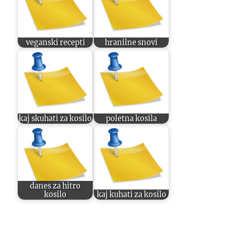
veganski recepti
hranilne snovi
kaj skuhati za kosilo
poletna kosila
danes za hitro
kosilo
kaj kuhati za kosilo