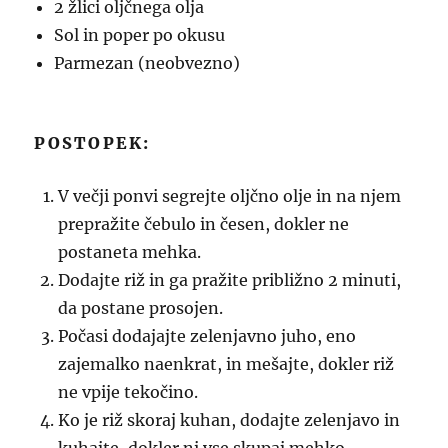
2 žlici oljčnega olja
Sol in poper po okusu
Parmezan (neobvezno)
POSTOPEK:
V večji ponvi segrejte oljčno olje in na njem
prepražite čebulo in česen, dokler ne
postaneta mehka.
Dodajte riž in ga pražite približno 2 minuti,
da postane prosojen.
Počasi dodajajte zelenjavno juho, eno
zajemalko naenkrat, in mešajte, dokler riž
ne vpije tekočino.
Ko je riž skoraj kuhan, dodajte zelenjavo in