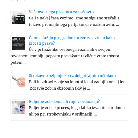
Več tovornega prostora za naš avto
Če že nekaj časa vozimo, smo se sigurno srečali s
težavo premajhnega prtljažnika v našem avtu. …
Čemu služijo pregradne mreže za avto in kako
izbrati pravo?
Če v prtljažniku osebnega vozila ali v svojem
tovornem kombiju pogosto prevažate različne vrste tovora,
potem …
Strokovno beljenje zob z dolgotrajnim učinkom
Beli in zdravi zobje so lepotni ideal zadnjih nekaj let.
Zdravje zob in obzobnih tkiv je …
Beljenje zob doma ali raje v ordinaciji?
Beljenje zob je proces, ki ga lahko izvajate kar doma
ali pa pri strokovnjaku v ordinaciji. …