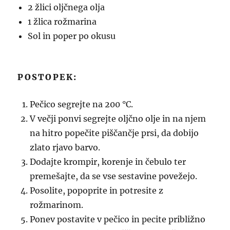
2 žlici oljčnega olja
1 žlica rožmarina
Sol in poper po okusu
POSTOPEK:
Pečico segrejte na 200 °C.
V večji ponvi segrejte oljčno olje in na njem
na hitro popečite piščančje prsi, da dobijo
zlato rjavo barvo.
Dodajte krompir, korenje in čebulo ter
premešajte, da se vse sestavine povežejo.
Posolite, popoprite in potresite z
rožmarinom.
Ponev postavite v pečico in pecite približno