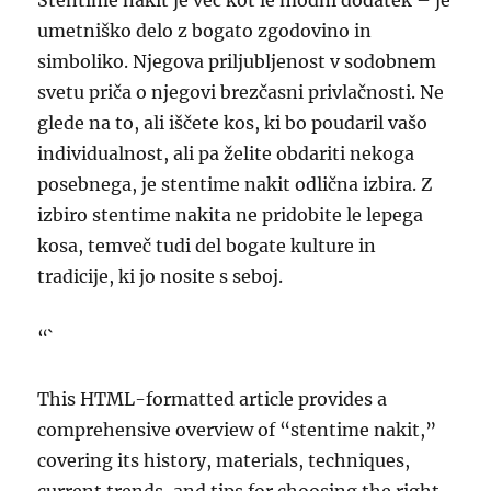
Stentime nakit je več kot le modni dodatek – je
umetniško delo z bogato zgodovino in
simboliko. Njegova priljubljenost v sodobnem
svetu priča o njegovi brezčasni privlačnosti. Ne
glede na to, ali iščete kos, ki bo poudaril vašo
individualnost, ali pa želite obdariti nekoga
posebnega, je stentime nakit odlična izbira. Z
izbiro stentime nakita ne pridobite le lepega
kosa, temveč tudi del bogate kulture in
tradicije, ki jo nosite s seboj.
“`
This HTML-formatted article provides a
comprehensive overview of “stentime nakit,”
covering its history, materials, techniques,