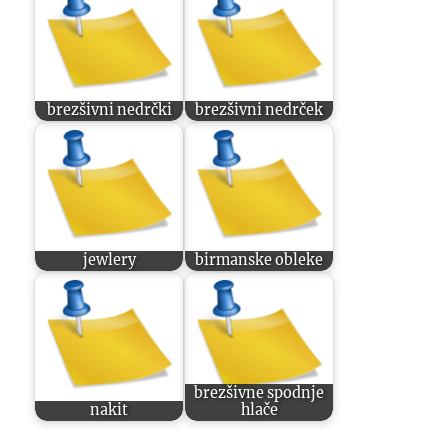
brezšivni nedrčki
brezšivni nedrček
jewlery
birmanske obleke
brezšivne spodnje
nakit
hlače