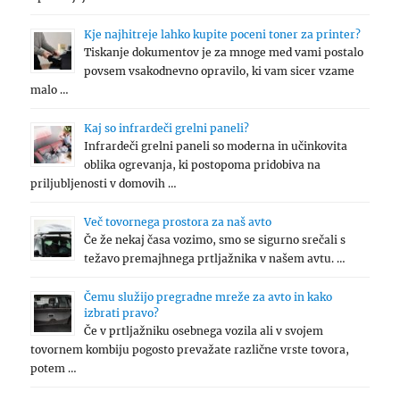
Kje najhitreje lahko kupite poceni toner za printer?
Tiskanje dokumentov je za mnoge med vami postalo
povsem vsakodnevno opravilo, ki vam sicer vzame
malo …
Kaj so infrardeči grelni paneli?
Infrardeči grelni paneli so moderna in učinkovita
oblika ogrevanja, ki postopoma pridobiva na
priljubljenosti v domovih …
Več tovornega prostora za naš avto
Če že nekaj časa vozimo, smo se sigurno srečali s
težavo premajhnega prtljažnika v našem avtu. …
Čemu služijo pregradne mreže za avto in kako
izbrati pravo?
Če v prtljažniku osebnega vozila ali v svojem
tovornem kombiju pogosto prevažate različne vrste tovora,
potem …