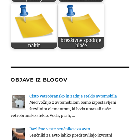
brezšivne spodnje
nakit
hlače
OBJAVE IZ BLOGOV
Čisto vetrobransko in zadnje steklo avtomobila
Med vožnjo z avtomobilom bomo izpostavljeni
številnim elementom, ki bodo umazali naše
vetrobransko steklo. Voda, prah, …
Različne vrste senčnikov za avto
Senčniki za avto lahko predstavljajo izvrstni