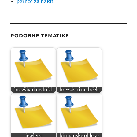
perlice za nakit
PODOBNE TEMATIKE
brezšivni nedrčki
brezšivni nedrček
jewlery
birmanske obleke