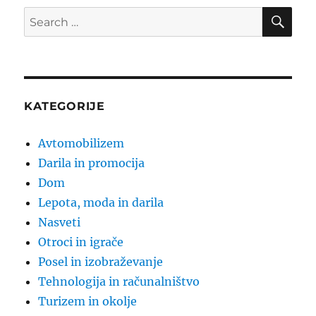
SE
Search
for:
KATEGORIJE
Avtomobilizem
Darila in promocija
Dom
Lepota, moda in darila
Nasveti
Otroci in igrače
Posel in izobraževanje
Tehnologija in računalništvo
Turizem in okolje