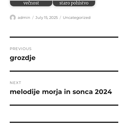
večnost
staro pohistvo
Author
Posted
Categories
admin
July 15, 2025
Uncategorized
on
Post
PREVIOUS
navigation
grozdje
Previous
post:
NEXT
melodije morja in sonca 2024
Next
post: