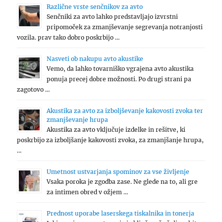
Različne vrste senčnikov za avto
Senčniki za avto lahko predstavljajo izvrstni
pripomoček za zmanjševanje segrevanja notranjosti
vozila. prav tako dobro poskrbijo …
Nasveti ob nakupu avto akustike
Vemo, da lahko tovarniško vgrajena avto akustika
ponuja precej dobre možnosti. Po drugi strani pa
zagotovo …
Akustika za avto za izboljševanje kakovosti zvoka ter
zmanjševanje hrupa
Akustika za avto vključuje izdelke in rešitve, ki
poskrbijo za izboljšanje kakovosti zvoka, za zmanjšanje hrupa,
…
Umetnost ustvarjanja spominov za vse življenje
Vsaka poroka je zgodba zase. Ne glede na to, ali gre
za intimen obred v ožjem …
Prednost uporabe laserskega tiskalnika in tonerja