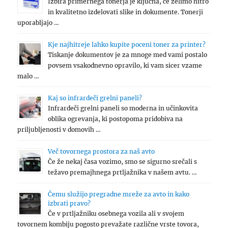
Izbira primernega tonerja je ključna, če želimo hitro
in kvalitetno izdelovati slike in dokumente. Tonerji
uporabljajo …
Kje najhitreje lahko kupite poceni toner za printer?
Tiskanje dokumentov je za mnoge med vami postalo
povsem vsakodnevno opravilo, ki vam sicer vzame
malo …
Kaj so infrardeči grelni paneli?
Infrardeči grelni paneli so moderna in učinkovita
oblika ogrevanja, ki postopoma pridobiva na
priljubljenosti v domovih …
Več tovornega prostora za naš avto
Če že nekaj časa vozimo, smo se sigurno srečali s
težavo premajhnega prtljažnika v našem avtu. …
Čemu služijo pregradne mreže za avto in kako
izbrati pravo?
Če v prtljažniku osebnega vozila ali v svojem
tovornem kombiju pogosto prevažate različne vrste tovora,