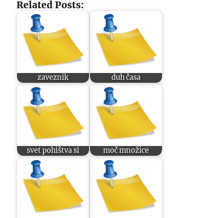
Related Posts:
zaveznik
duh časa
svet pohištva si
moč množice