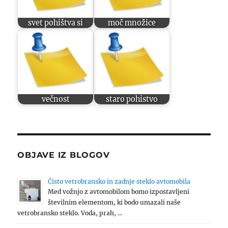
svet pohištva si
moč množice
večnost
staro pohistvo
OBJAVE IZ BLOGOV
Čisto vetrobransko in zadnje steklo avtomobila
Med vožnjo z avtomobilom bomo izpostavljeni
številnim elementom, ki bodo umazali naše
vetrobransko steklo. Voda, prah, …