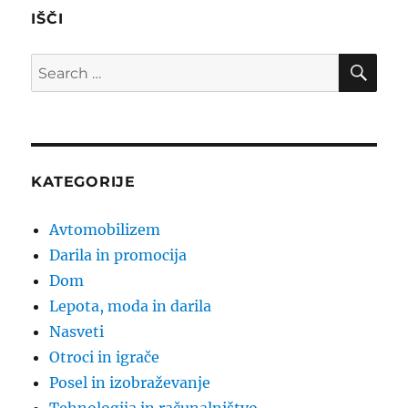
IŠČI
SE
Search
for:
KATEGORIJE
Avtomobilizem
Darila in promocija
Dom
Lepota, moda in darila
Nasveti
Otroci in igrače
Posel in izobraževanje