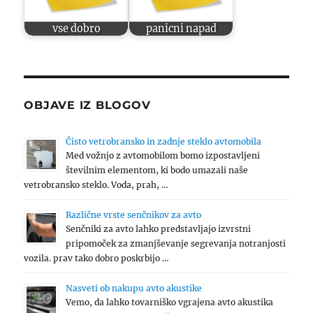
vse dobro
panicni napad
OBJAVE IZ BLOGOV
Čisto vetrobransko in zadnje steklo avtomobila
Med vožnjo z avtomobilom bomo izpostavljeni
številnim elementom, ki bodo umazali naše
vetrobransko steklo. Voda, prah, …
Različne vrste senčnikov za avto
Senčniki za avto lahko predstavljajo izvrstni
pripomoček za zmanjševanje segrevanja notranjosti
vozila. prav tako dobro poskrbijo …
Nasveti ob nakupu avto akustike
Vemo, da lahko tovarniško vgrajena avto akustika