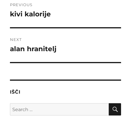
PREVIOUS
navigation
kivi kalorije
Previous
post:
NEXT
alan hranitelj
Next
post:
IŠČI
SE
Search
for: