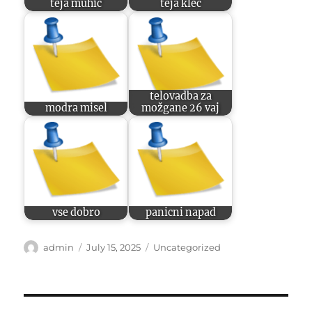
teja muhič
teja kleč
telovadba za
modra misel
možgane 26 vaj
vse dobro
panicni napad
Author
Posted
Categories
admin
July 15, 2025
Uncategorized
on
Post