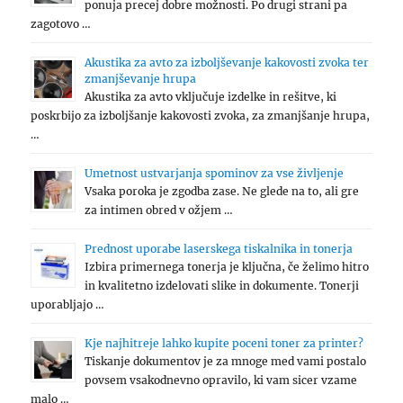
ponuja precej dobre možnosti. Po drugi strani pa
zagotovo …
Akustika za avto za izboljševanje kakovosti zvoka ter
zmanjševanje hrupa
Akustika za avto vključuje izdelke in rešitve, ki
poskrbijo za izboljšanje kakovosti zvoka, za zmanjšanje hrupa,
…
Umetnost ustvarjanja spominov za vse življenje
Vsaka poroka je zgodba zase. Ne glede na to, ali gre
za intimen obred v ožjem …
Prednost uporabe laserskega tiskalnika in tonerja
Izbira primernega tonerja je ključna, če želimo hitro
in kvalitetno izdelovati slike in dokumente. Tonerji
uporabljajo …
Kje najhitreje lahko kupite poceni toner za printer?
Tiskanje dokumentov je za mnoge med vami postalo
povsem vsakodnevno opravilo, ki vam sicer vzame
malo …