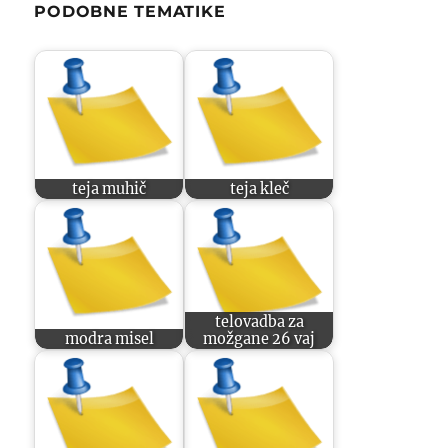
PODOBNE TEMATIKE
teja muhič
teja kleč
telovadba za
modra misel
možgane 26 vaj