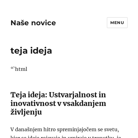
Naše novice
MENU
teja ideja
“`html
Teja ideja: Ustvarjalnost in
inovativnost v vsakdanjem
življenju
V današnjem hitro spreminjajočem se svetu,