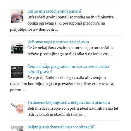
Kaj so infrardeči grelni paneli?
Infrardeči grelni paneli so moderna in učinkovita
oblika ogrevanja, ki postopoma pridobiva na
priljubljenosti v domovih …
Več tovornega prostora za naš avto
Če že nekaj časa vozimo, smo se sigurno srečali s
težavo premajhnega prtljažnika v našem avtu. …
Čemu služijo pregradne mreže za avto in kako
izbrati pravo?
Če v prtljažniku osebnega vozila ali v svojem
tovornem kombiju pogosto prevažate različne vrste tovora,
potem …
Strokovno beljenje zob z dolgotrajnim učinkom
Beli in zdravi zobje so lepotni ideal zadnjih nekaj let.
Zdravje zob in obzobnih tkiv je …
Beljenje zob doma ali raje v ordinaciji?