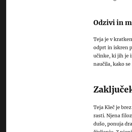
Odzivi in 
Teja je v kratkem
odprt in iskren 
učinke, ki jih je
naučila, kako se 
Zaključe
Teja Kleč je bre
rasti. Njena fil
dušo, ponuja dra