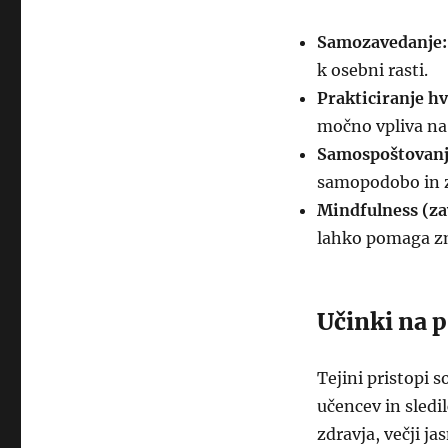
Samozavedanje:
k osebni rasti.
Prakticiranje hv
močno vpliva na
Samospoštovanj
samopodobo in z
Mindfulness (za
lahko pomaga zm
Učinki na 
Tejini pristopi 
učencev in sledi
zdravja, večji ja