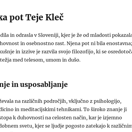
ka pot Teje Kleč
odila in odrasla v Sloveniji, kjer je že od mladosti pokazal
ovnost in osebnostno rast. Njena pot ni bila enostavna
kušnje in izzive je razvila svojo filozofijo, ki se osredotoč
otežja med telesom, umom in dušo.
nje in usposabljanje
ževala na različnih področjih, vključno z psihologijo,
icino in meditacijskimi tehnikami. To široko znanje ji
topa k duhovnosti na celosten način, kar je izjemno
bnem svetu, kjer se ljudje pogosto zatekajo k različni