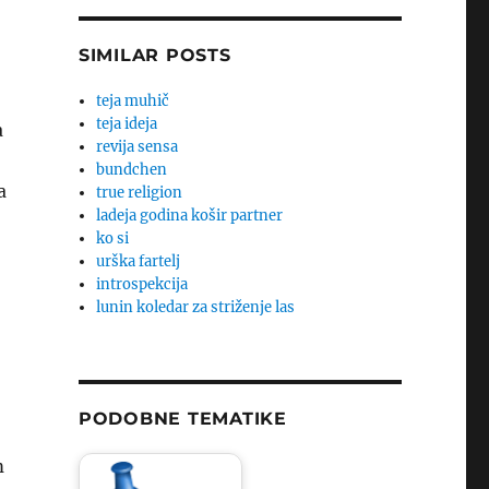
SIMILAR POSTS
teja muhič
teja ideja
a
revija sensa
;
bundchen
a
true religion
ladeja godina košir partner
ko si
urška fartelj
introspekcija
lunin koledar za striženje las
PODOBNE TEMATIKE
m