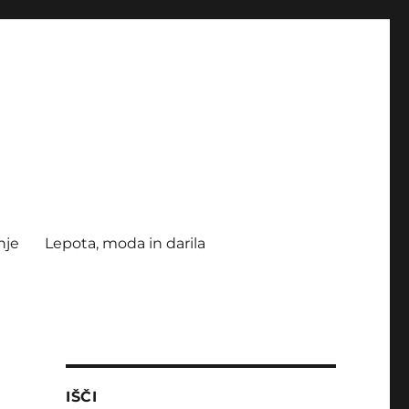
nje
Lepota, moda in darila
IŠČI