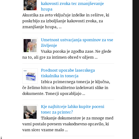
kakovosti zvoka ter zmanjševanje
hrupa
Akustika za avto vključuje izdelke in rešitve, ki
poskrbijo za izboljšanje kakovosti zvoka, za
zmanjšanje hrupa, …
Umetnost ustvarjanja spominov za vse
življenje
Vsaka poroka je zgodba zase. Ne glede
na to, ali gre za intimen obred v ožjem …
Prednost uporabe laserskega
tiskalnika in tonerja
Izbira primernega tonerja je ključna,
če želimo hitro in kvalitetno izdelovati slike in
dokumente. Tonerji uporabljajo …
Kje najhitreje lahko kupite poceni
toner za printer?
Tiskanje dokumentov je za mnoge med
vami postalo povsem vsakodnevno opravilo, ki
vam sicer vzame malo …