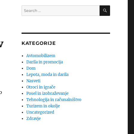
SEARCH
Search
for:
v
KATEGORIJE
Avtomobilizem
Darila in promocija
Dom
Lepota, moda in darila
Nasveti
Otroci in igrače
o
Posel in izobraževanje
Tehnologija in računalništvo
Turizem in okolje
Uncategorized
Zdravje