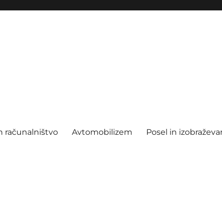
n računalništvo
Avtomobilizem
Posel in izobraževa