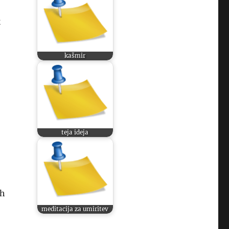
k
kašmir
teja ideja
ih
meditacija za umiritev