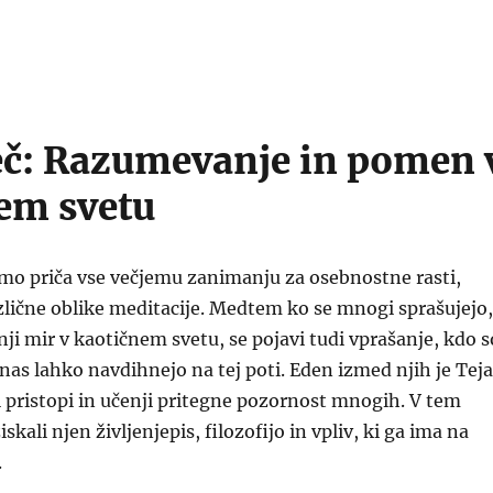
eč: Razumevanje in pomen 
em svetu
smo priča vse večjemu zanimanju za osebnostne rasti,
lične oblike meditacije. Medtem ko se mnogi sprašujejo,
nji mir v kaotičnem svetu, se pojavi tudi vprašanje, kdo s
nas lahko navdihnejo na tej poti. Eden izmed njih je Teja
mi pristopi in učenji pritegne pozornost mnogih. V tem
kali njen življenjepis, filozofijo in vpliv, ki ga ima na
.