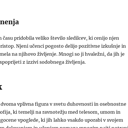
mnenja
 času pridobila veliko število sledilcev, ki cenijo njen
pristop. Njeni učenci pogosto delijo pozitivne izkušnje in
 imela na njihovo življenje. Mnogi so ji hvaležni, da jih je
spoprijeti z izzivi sodobnega življenja.
k
z dvoma vplivna figura v svetu duhovnosti in osebnostne
ozofija, ki temelji na ravnotežju med telesom, umom in
gocene vpoglede, ki jih lahko vsakdo uporabi v svojem