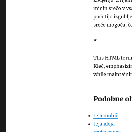
življenju. Z nj
mir in srečo v vs
počutijo izgublje
sreče mogoča, če
“`
This HTML forma
Kleč, emphasizin
while maintaini
Podobne ob
teja muhič
teja ideja