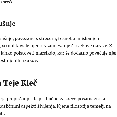
 sreče.
ušnje
kušnje, povezane s stresom, tesnobo in iskanjem
, so oblikovale njeno razumevanje človekove narave. Z
 lahko poistoveti marsikdo, kar še dodatno povečuje nje
ost njenih naukov.
a Teje Kleč
rja prepričanje, da je ključno za srečo posameznika
azličnimi aspekti življenja. Njena filozofija temelji na
ih: