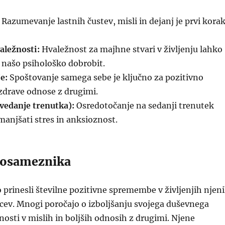
Razumevanje lastnih čustev, misli in dejanj je prvi kora
aležnosti:
Hvaležnost za majhne stvari v življenju lahko
 našo psihološko dobrobit.
e:
Spoštovanje samega sebe je ključno za pozitivno
drave odnose z drugimi.
vedanje trenutka):
Osredotočanje na sedanji trenutek
anjšati stres in anksioznost.
posameznika
so prinesli številne pozitivne spremembe v življenjih njen
lcev. Mnogi poročajo o izboljšanju svojega duševnega
snosti v mislih in boljših odnosih z drugimi. Njene