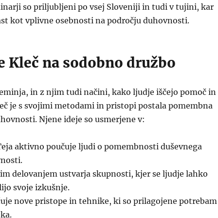
narji so priljubljeni po vsej Sloveniji in tudi v tujini, kar
ast kot vplivne osebnosti na področju duhovnosti.
je Kleč na sodobno družbo
eminja, in z njim tudi načini, kako ljudje iščejo pomoč in
leč je s svojimi metodami in pristopi postala pomembna
uhovnosti. Njene ideje so usmerjene v:
eja aktivno poučuje ljudi o pomembnosti duševnega
nosti.
im delovanjem ustvarja skupnosti, kjer se ljudje lahko
ijo svoje izkušnje.
uje nove pristope in tehnike, ki so prilagojene potrebam
ka.