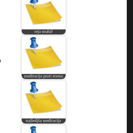
teja muhič
n
meditacija proti stresu
najboljša meditacija