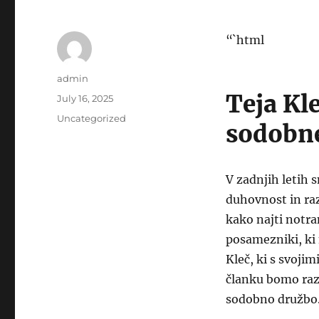
“`html
Author
admin
Teja Kl
Posted
July 16, 2025
on
Categories
Uncategorized
sodobn
V zadnjih letih 
duhovnost in raz
kako najti notra
posamezniki, ki 
Kleč, ki s svoji
članku bomo razis
sodobno družbo