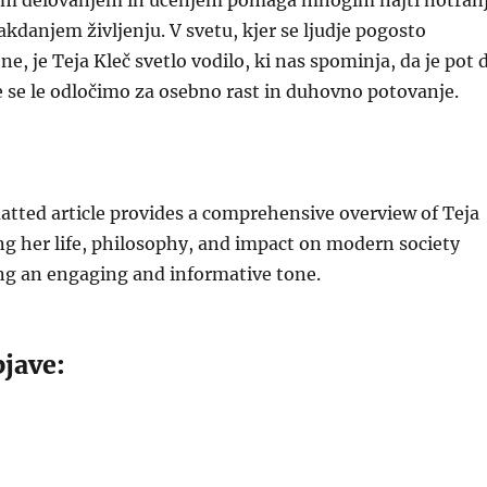
enim delovanjem in učenjem pomaga mnogim najti notranj
akdanjem življenju. V svetu, kjer se ljudje pogosto
ne, je Teja Kleč svetlo vodilo, ki nas spominja, da je pot 
 se le odločimo za osebno rast in duhovno potovanje.
tted article provides a comprehensive overview of Teja
g her life, philosophy, and impact on modern society
ng an engaging and informative tone.
jave: