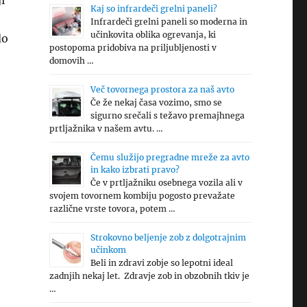
i
Kaj so infrardeči grelni paneli?
Infrardeči grelni paneli so moderna in
učinkovita oblika ogrevanja, ki
do
postopoma pridobiva na priljubljenosti v
domovih …
Več tovornega prostora za naš avto
Če že nekaj časa vozimo, smo se
sigurno srečali s težavo premajhnega
prtljažnika v našem avtu. …
Čemu služijo pregradne mreže za avto
in kako izbrati pravo?
Če v prtljažniku osebnega vozila ali v
svojem tovornem kombiju pogosto prevažate
različne vrste tovora, potem …
Strokovno beljenje zob z dolgotrajnim
učinkom
Beli in zdravi zobje so lepotni ideal
zadnjih nekaj let. Zdravje zob in obzobnih tkiv je
…