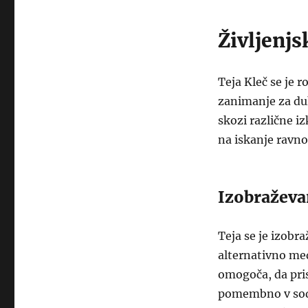
Življenjs
Teja Kleč se je r
zanimanje za duh
skozi različne iz
na iskanje ravn
Izobraževa
Teja se je izobra
alternativno med
omogoča, da pris
pomembno v sodo