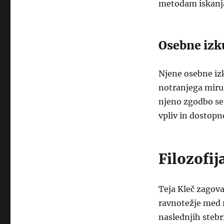
metodam iskanja
Osebne izk
Njene osebne iz
notranjega miru
njeno zgodbo se
vpliv in dostopn
Filozofij
Teja Kleč zagova
ravnotežje med r
naslednjih stebr