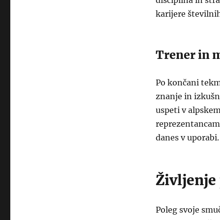
disciplina in str
karijere številn
Trener in 
Po končani tekmo
znanje in izkušnj
uspeti v alpskem
reprezentancami 
danes v uporabi.
Življenj
Poleg svoje smuča