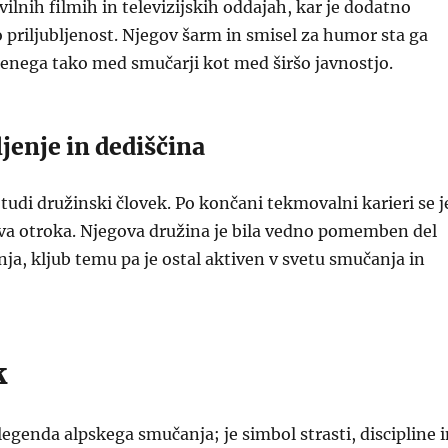
vilnih filmih in televizijskih oddajah, kar je dodatno
 priljubljenost. Njegov šarm in smisel za humor sta ga
ljenega tako med smučarji kot med širšo javnostjo.
jenje in dediščina
l tudi družinski človek. Po končani tekmovalni karieri se j
dva otroka. Njegova družina je bila vedno pomemben del
nja, kljub temu pa je ostal aktiven v svetu smučanja in
k
 legenda alpskega smučanja; je simbol strasti, discipline 