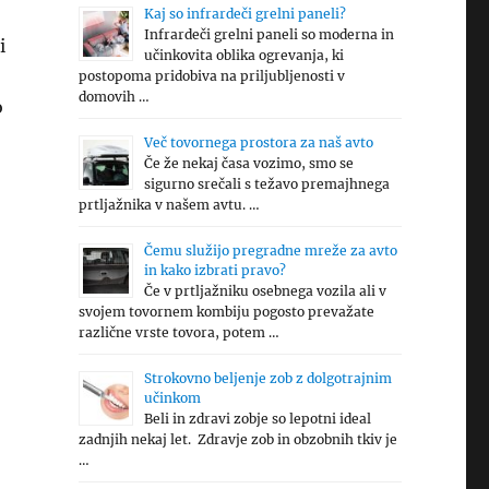
Kaj so infrardeči grelni paneli?
Infrardeči grelni paneli so moderna in
i
učinkovita oblika ogrevanja, ki
postopoma pridobiva na priljubljenosti v
domovih …
o
Več tovornega prostora za naš avto
Če že nekaj časa vozimo, smo se
sigurno srečali s težavo premajhnega
prtljažnika v našem avtu. …
Čemu služijo pregradne mreže za avto
in kako izbrati pravo?
Če v prtljažniku osebnega vozila ali v
svojem tovornem kombiju pogosto prevažate
različne vrste tovora, potem …
Strokovno beljenje zob z dolgotrajnim
učinkom
Beli in zdravi zobje so lepotni ideal
zadnjih nekaj let. Zdravje zob in obzobnih tkiv je
…