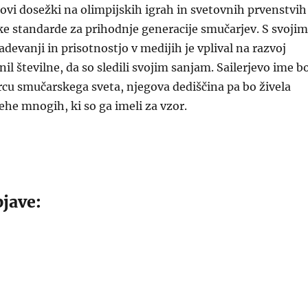
ovi dosežki na olimpijskih igrah in svetovnih prvenstvih
oke standarde za prihodnje generacije smučarjev. S svojim
devanji in prisotnostjo v medijih je vplival na razvoj
il številne, da so sledili svojim sanjam. Sailerjevo ime b
rcu smučarskega sveta, njegova dediščina pa bo živela
ehe mnogih, ki so ga imeli za vzor.
jave: