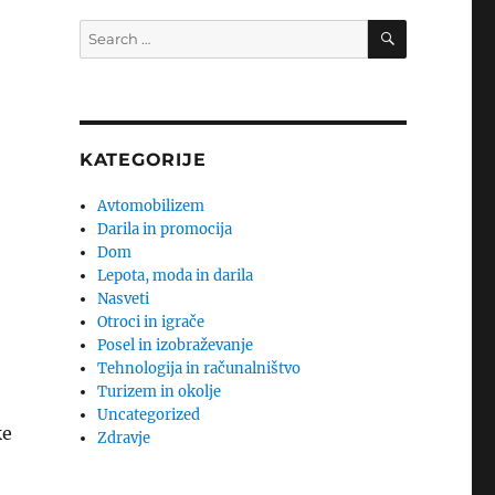
SEARCH
Search
for:
KATEGORIJE
Avtomobilizem
Darila in promocija
Dom
Lepota, moda in darila
Nasveti
Otroci in igrače
j
Posel in izobraževanje
Tehnologija in računalništvo
Turizem in okolje
Uncategorized
ke
Zdravje