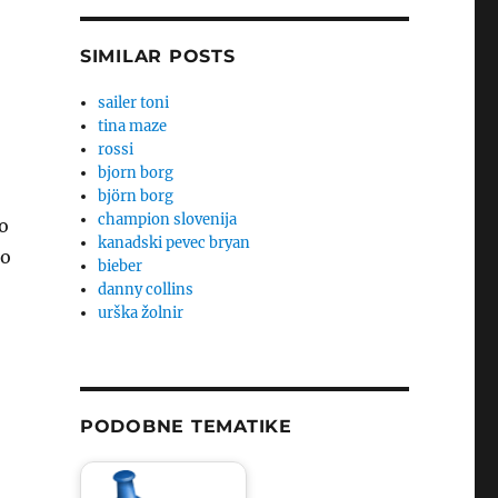
SIMILAR POSTS
sailer toni
tina maze
rossi
bjorn borg
björn borg
champion slovenija
ko
kanadski pevec bryan
do
bieber
danny collins
urška žolnir
PODOBNE TEMATIKE