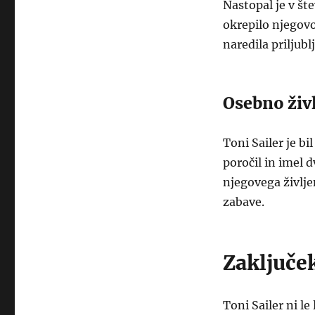
Nastopal je v šte
okrepilo njegovo
naredila priljub
Osebno živl
Toni Sailer je bi
poročil in imel 
njegovega življe
zabave.
Zaključe
Toni Sailer ni le