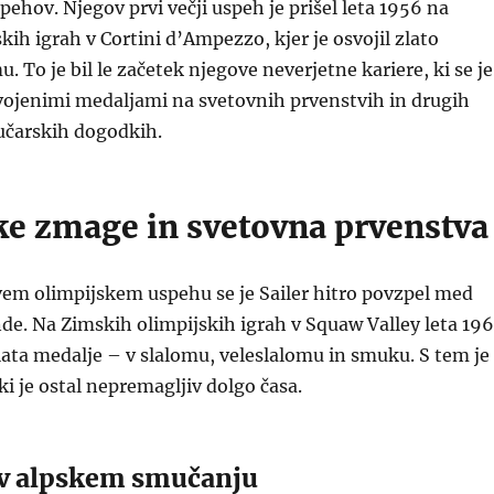
hov. Njegov prvi večji uspeh je prišel leta 1956 na
kih igrah v Cortini d’Ampezzo, kjer je osvojil zlato
. To je bil le začetek njegove neverjetne kariere, ki se je
vojenimi medaljami na svetovnih prvenstvih in drugih
arskih dogodkih.
ke zmage in svetovna prvenstva
em olimpijskem uspehu se je Sailer hitro povzpel med
e. Na Zimskih olimpijskih igrah v Squaw Valley leta 19
 zlata medalje – v slalomu, veleslalomu in smuku. S tem je
ki je ostal nepremagljiv dolgo časa.
 v alpskem smučanju