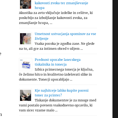
kakovosti zvoka ter zmanjševanje
hrupa
Akustika za avto vključuje izdelke in rešitve, ki
poskrbijo za izboljšanje kakovosti zvoka, za
zmanjšanje hrupa, …
Umetnost ustvarjanja spominov za vse
življenje
Vsaka poroka je zgodba zase. Ne glede
na to, ali gre za intimen obred v ožjem …
e
Prednost uporabe laserskega
tiskalnika in tonerja
Izbira primernega tonerja je ključna,
če želimo hitro in kvalitetno izdelovati slike in
dokumente. Tonerji uporabljajo …
Kje najhitreje lahko kupite poceni
toner za printer?
Tiskanje dokumentov je za mnoge med
vami postalo povsem vsakodnevno opravilo, ki
vam sicer vzame malo …
in