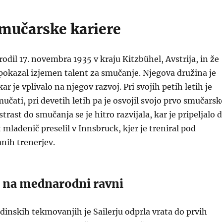
smučarske kariere
 rodil 17. novembra 1935 v kraju Kitzbühel, Avstrija, in že
pokazal izjemen talent za smučanje. Njegova družina je
ar je vplivalo na njegov razvoj. Pri svojih petih letih je
mučati, pri devetih letih pa je osvojil svojo prvo smučars
rast do smučanja se je hitro razvijala, kar je pripeljalo 
t mladenič preselil v Innsbruck, kjer je treniral pod
nih trenerjev.
i na mednarodni ravni
inskih tekmovanjih je Sailerju odprla vrata do prvih