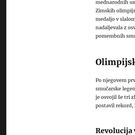
mednarodnih uspe
Zimskih olimpijs
medaljo v slalomu
nadaljevala z os
pomembnih smuč
Olimpijs
Po njegovem prv
smučarske legend
je osvojil še tri
postavil rekord, 
Revolucija