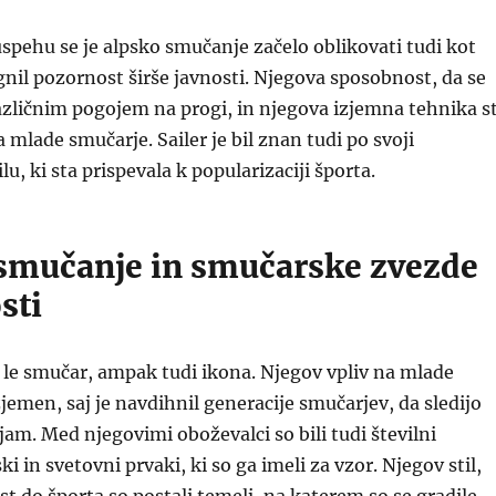
spehu se je alpsko smučanje začelo oblikovati tudi kot
egnil pozornost širše javnosti. Njegova sposobnost, da se
različnim pogojem na progi, in njegova izjemna tehnika s
 mlade smučarje. Sailer je bil znan tudi po svoji
ilu, ki sta prispevala k popularizaciji športa.
 smučanje in smučarske zvezde
sti
il le smučar, ampak tudi ikona. Njegov vpliv na mlade
zjemen, saj je navdihnil generacije smučarjev, da sledijo
am. Med njegovimi oboževalci so bili tudi številni
ki in svetovni prvaki, ki so ga imeli za vzor. Njegov stil,