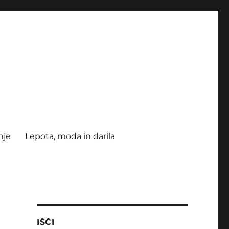
nje
Lepota, moda in darila
IŠČI