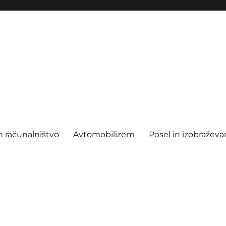
n računalništvo
Avtomobilizem
Posel in izobraževa