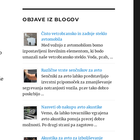
OBJAVE IZ BLOGOV
Čisto vetrobransko in zadnje steklo
avtomobila
Med vožnjo z avtomobilom bomo
izpostavljeni številnim elementom, ki bodo
o
umazali naše vetrobransko steklo. Voda, prah, …
Različne vrste senčnikov za avto
Senčniki za avto lahko predstavljajo
še
izvrstni pripomoček za zmanjševanje
segrevanja notranjosti vozila. prav tako dobro
poskrbijo …
Nasveti ob nakupu avto akustike
Vemo, da lahko tovarniško vgrajena
avto akustika ponuja precej dobre
možnosti. Po drugi strani pa zagotovo …
Akustika za avto za izboljševanje