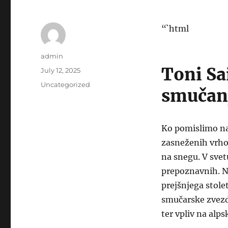
“`html
Author
admin
Toni Sa
Posted
July 12, 2025
on
Categories
Uncategorized
smučan
Ko pomislimo na
zasneženih vrho
na snegu. V svet
prepoznavnih. Nj
prejšnjega stolet
smučarske zvezd
ter vpliv na alp