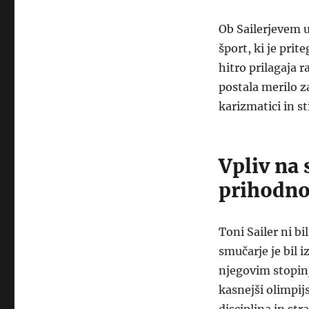
Ob Sailerjevem u
šport, ki je prit
hitro prilagaja 
postala merilo za
karizmatici in st
Vpliv na
prihodno
Toni Sailer ni b
smučarje je bil i
njegovim stopinj
kasnejši olimpijs