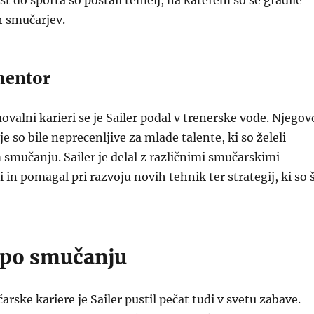
ast do športa so postali temelj, na katerem so se gradile
ih smučarjev.
mentor
valni karieri se je Sailer podal v trenerske vode. Njegov
e so bile neprecenljive za mlade talente, ki so želeli
 smučanju. Sailer je delal z različnimi smučarskimi
in pomagal pri razvoju novih tehnik ter strategij, ki so 
e po smučanju
rske kariere je Sailer pustil pečat tudi v svetu zabave.