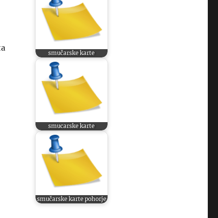
ta
smučarske karte
smucarske karte
smučarske karte pohorje