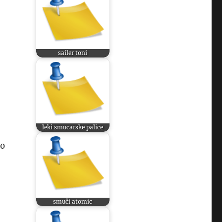
sailer toni
leki smucarske palice
60
smuči atomic