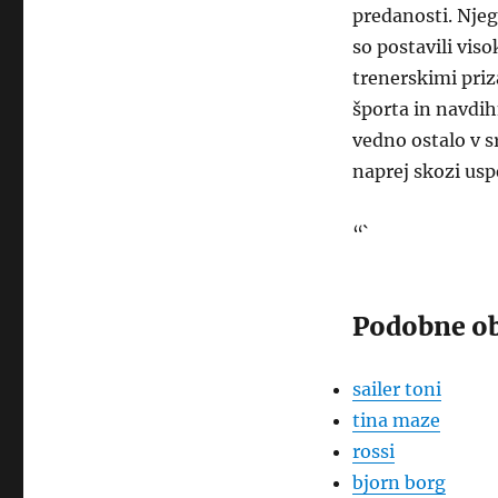
predanosti. Njeg
so postavili vis
trenerskimi priza
športa in navdihn
vedno ostalo v s
naprej skozi usp
“`
Podobne ob
sailer toni
tina maze
rossi
bjorn borg