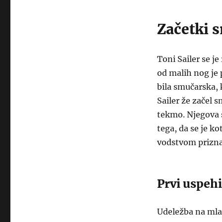
Začetki 
Toni Sailer se je
od malih nog je 
bila smučarska, k
Sailer že začel s
tekmo. Njegova st
tega, da se je ko
vodstvom prizna
Prvi uspeh
Udeležba na mlad