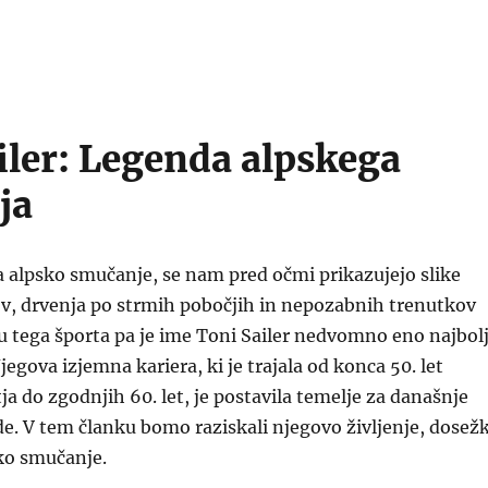
iler: Legenda alpskega
ja
 alpsko smučanje, se nam pred očmi prikazujejo slike
v, drvenja po strmih pobočjih in nepozabnih trenutkov
u tega športa pa je ime Toni Sailer nedvomno eno najbol
egova izjemna kariera, ki je trajala od konca 50. let
ja do zgodnjih 60. let, je postavila temelje za današnje
e. V tem članku bomo raziskali njegovo življenje, dosež
sko smučanje.