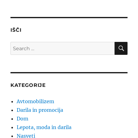
IŠČI
SE
Search
for:
KATEGORIJE
Avtomobilizem
Darila in promocija
Dom
Lepota, moda in darila
Nasveti