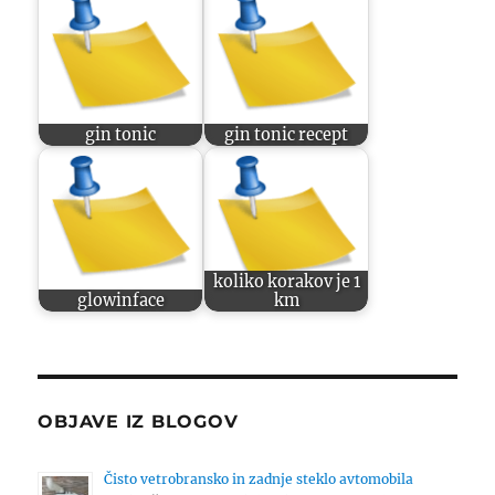
gin tonic
gin tonic recept
koliko korakov je 1
glowinface
km
OBJAVE IZ BLOGOV
Čisto vetrobransko in zadnje steklo avtomobila