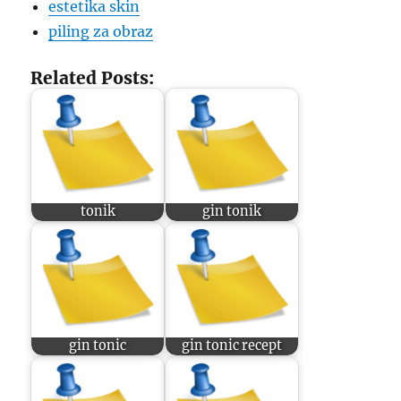
estetika skin
piling za obraz
Related Posts:
tonik
gin tonik
gin tonic
gin tonic recept