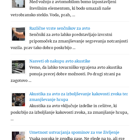
Med vožnjo z avtomobilom bomo izpostavljeni
številnim elementom, ki bodo umazali naše
vetrobransko steklo. Voda, prah, …
Različne vrste senčnikov za avto
Senčniki za avto lahko predstavljajo izvrstni
pripomoček za zmanjševanje segrevanja notranjosti
vozila. prav tako dobro poskrbijo …
Nasveti ob nakupu avto akustike
Vemo, da lahko tovarniško vgrajena avto akustika
ponuja precej dobre možnosti. Po drugi strani pa
zagotovo …
Akustika za avto za izboljševanje kakovosti zvoka ter
zmanjševanje hrupa
Akustika za avto vključuje izdelke in rešitve, ki
poskrbijo za izboljšanje kakovosti zvoka, za zmanjšanje hrupa,
…
Umetnost ustvarjanja spominov za vse življenje
Vsaka poroka je zgodba zase. Ne glede na to, ali gre