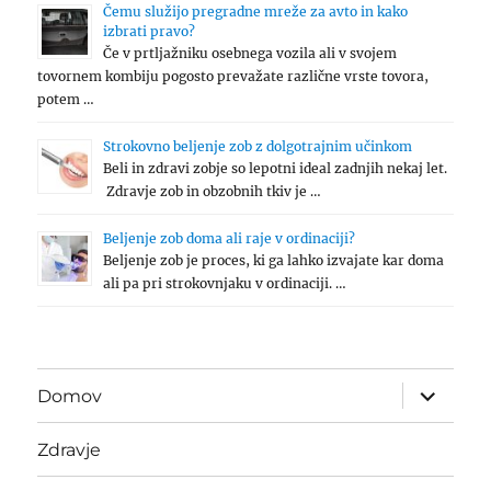
Čemu služijo pregradne mreže za avto in kako
izbrati pravo?
Če v prtljažniku osebnega vozila ali v svojem
tovornem kombiju pogosto prevažate različne vrste tovora,
potem …
Strokovno beljenje zob z dolgotrajnim učinkom
Beli in zdravi zobje so lepotni ideal zadnjih nekaj let.
Zdravje zob in obzobnih tkiv je …
Beljenje zob doma ali raje v ordinaciji?
Beljenje zob je proces, ki ga lahko izvajate kar doma
ali pa pri strokovnjaku v ordinaciji. …
expand
Domov
child
menu
Zdravje