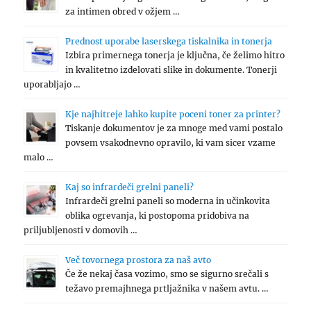
za intimen obred v ožjem …
Prednost uporabe laserskega tiskalnika in tonerja
Izbira primernega tonerja je ključna, če želimo hitro
in kvalitetno izdelovati slike in dokumente. Tonerji
uporabljajo …
Kje najhitreje lahko kupite poceni toner za printer?
Tiskanje dokumentov je za mnoge med vami postalo
povsem vsakodnevno opravilo, ki vam sicer vzame
malo …
Kaj so infrardeči grelni paneli?
Infrardeči grelni paneli so moderna in učinkovita
oblika ogrevanja, ki postopoma pridobiva na
priljubljenosti v domovih …
Več tovornega prostora za naš avto
Če že nekaj časa vozimo, smo se sigurno srečali s
težavo premajhnega prtljažnika v našem avtu. …