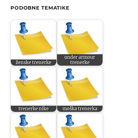
PODOBNE TEMATIKE
under armour
ženske trenerke
trenerke
trenerke nike
moška trenerka