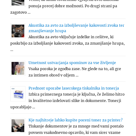
ponuja precej dobre možnosti. Po drugi strani pa
zagotovo …
Akustika za avto za izboljševanje kakovosti zvoka ter
zmanjševanje hrupa
Akustika za avto vključuje izdelke in rešitve, ki
poskrbijo za izboljšanje kakovosti zvoka, za zmanjšanje hrupa,
…
Umetnost ustvarjanja spominov za vse življenje
Vsaka poroka je zgodba zase. Ne glede na to, ali gre
za intimen obred v ožjem …
Prednost uporabe laserskega tiskalnika in tonerja
Izbira primernega tonerja je ključna, če želimo hitro
in kvalitetno izdelovati slike in dokumente. Tonerji
uporabljajo …
Kje najhitreje lahko kupite poceni toner za printer?
Tiskanje dokumentov je za mnoge med vami postalo
povsem vsakodnevno opravilo, ki vam sicer vzame