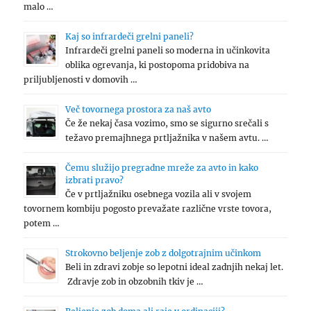
malo …
Kaj so infrardeči grelni paneli?
Infrardeči grelni paneli so moderna in učinkovita
oblika ogrevanja, ki postopoma pridobiva na
priljubljenosti v domovih …
Več tovornega prostora za naš avto
Če že nekaj časa vozimo, smo se sigurno srečali s
težavo premajhnega prtljažnika v našem avtu. …
Čemu služijo pregradne mreže za avto in kako
izbrati pravo?
Če v prtljažniku osebnega vozila ali v svojem
tovornem kombiju pogosto prevažate različne vrste tovora,
potem …
Strokovno beljenje zob z dolgotrajnim učinkom
Beli in zdravi zobje so lepotni ideal zadnjih nekaj let.
Zdravje zob in obzobnih tkiv je …