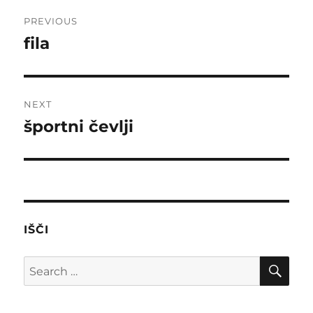
Post
PREVIOUS
navigation
fila
Previous
post:
NEXT
športni čevlji
Next
post:
IŠČI
SE
Search
for: