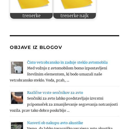
trenerke
trenerke najk
OBJAVE IZ BLOGOV
Čisto vetrobransko in zadnje steklo avtomobila
Med vožnjo z avtomobilom bomo izpostavljeni
številnim elementom, ki bodo umazali naše
vetrobransko steklo. Voda, prah, …
Različne vrste senčnikov za avto
Senčniki za avto lahko predstavljajo izvrstni
pripomoček za zmanjševanje segrevanja notranjosti
vozila. prav tako dobro poskrbijo …
Nasveti ob nakupu avto akustike
Vemo, da lahko tovarniško vgrajena avto akustika