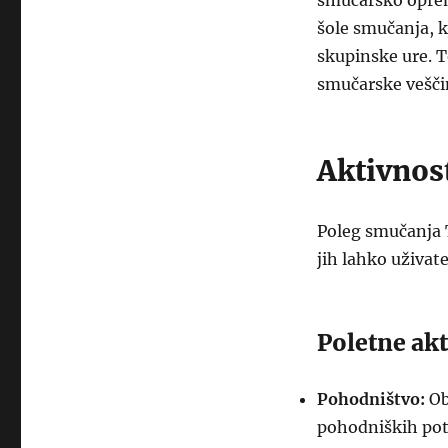
smučarsko opremo
šole smučanja, k
skupinske ure. To
smučarske vešči
Aktivnos
Poleg smučanja T
jih lahko uživat
Poletne akt
Pohodništvo:
Ob
pohodniških pote