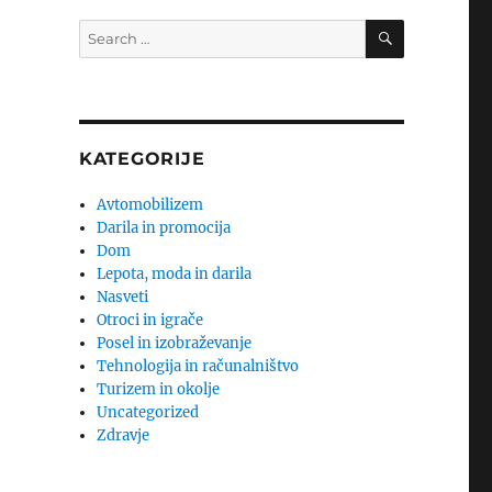
SEARCH
Search
for:
KATEGORIJE
Avtomobilizem
Darila in promocija
Dom
Lepota, moda in darila
Nasveti
Otroci in igrače
Posel in izobraževanje
Tehnologija in računalništvo
Turizem in okolje
Uncategorized
Zdravje