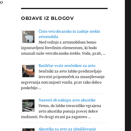
so
OBJAVE IZ BLOGOV
Čisto vetrobransko in zadnje steklo
avtomobila
Med vožnjo z avtomobilom bomo
izpostavljeni številnim elementom, ki bodo
umazali naše vetrobransko steklo. Voda, prah, …
Različne vrste senčnikov za avto
Senčniki za avto lahko predstavljajo
izvrstni pripomoček za zmanjševanje
segrevanja notranjosti vozila. prav tako dobro
poskrbijo …
Nasveti ob nakupu avto akustike
Vemo, da lahko tovarniško vgrajena
avto akustika ponuja precej dobre
možnosti. Po drugi strani pa zagotovo …
Akustika za avto za izboljševanje