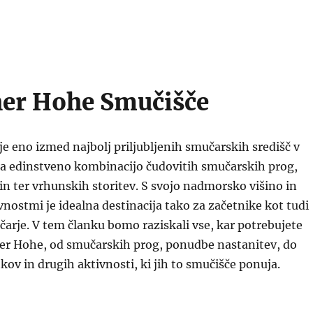
er Hohe Smučišče
e eno izmed najbolj priljubljenih smučarskih središč v
uja edinstveno kombinacijo čudovitih smučarskih prog,
jin ter vrhunskih storitev. S svojo nadmorsko višino in
vnostmi je idealna destinacija tako za začetnike kot tudi
arje. V tem članku bomo raziskali vse, kar potrebujete
her Hohe, od smučarskih prog, ponudbe nastanitev, do
kov in drugih aktivnosti, ki jih to smučišče ponuja.