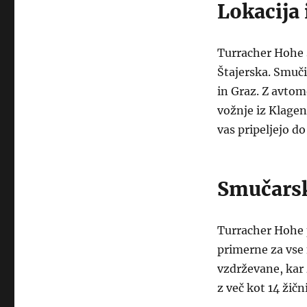
Lokacija
Turracher Hohe 
Štajerska. Smuči
in Graz. Z avtom
vožnje iz Klagenf
vas pripeljejo do 
Smučarsk
Turracher Hohe 
primerne za vse 
vzdrževane, kar
z več kot 14 žičn