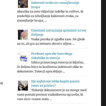
kakovosti zvoka ter zmanjševanje
hrupa
Akustika za avto vključuje izdelke in rešitve, ki
poskrbijo za izboljšanje kakovosti zvoka, za
zmanjšanje hrupa, …
Umetnost ustvarjanja spominov za vse
življenje
Vsaka poroka je zgodba zase. Ne glede
na to, ali gre za intimen obred v ožjem …
Prednost uporabe laserskega
tiskalnika in tonerja
Izbira primernega tonerja je ključna,
če želimo hitro in kvalitetno izdelovati slike in
dokumente. Tonerji uporabljajo …
Kje najhitreje lahko kupite poceni
na
toner za printer?
Tiskanje dokumentov je za mnoge med
vami postalo povsem vsakodnevno opravilo, ki
vam sicer vzame malo …