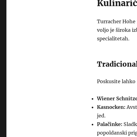
Kulinari
Turracher Hohe n
voljo je široka i
specialitetah.
Tradicional
Poskusite lahko r
Wiener Schnitze
Kasnocken:
Avstr
jed.
Palačinke:
Sladk
popoldanski prig