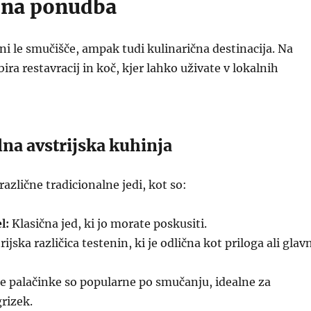
čna ponudba
i le smučišče, ampak tudi kulinarična destinacija. Na
zbira restavracij in koč, kjer lahko uživate v lokalnih
na avstrijska kuhinja
azlične tradicionalne jedi, kot so:
l:
Klasična jed, ki jo morate poskusiti.
ijska različica testenin, ki je odlična kot priloga ali glav
e palačinke so popularne po smučanju, idealne za
rizek.