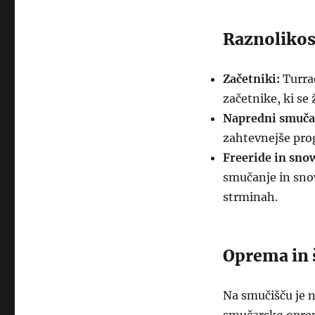
Raznolikos
Začetniki:
Turrac
začetnike, ki se
Napredni smučar
zahtevnejše prog
Freeride in sno
smučanje in sno
strminah.
Oprema in 
Na smučišču je n