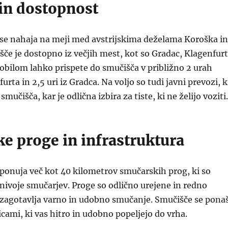
 in dostopnost
se nahaja na meji med avstrijskima deželama Koroška in
šče je dostopno iz večjih mest, kot so Gradac, Klagenfurt
obilom lahko prispete do smučišča v približno 2 urah
urta in 2,5 uri iz Gradca. Na voljo so tudi javni prevozi, k
smučišča, kar je odlična izbira za tiste, ki ne želijo voziti.
e proge in infrastruktura
ponuja več kot 40 kilometrov smučarskih prog, ki so
nivoje smučarjev. Proge so odlično urejene in redno
 zagotavlja varno in udobno smučanje. Smučišče se pona
icami, ki vas hitro in udobno popeljejo do vrha.