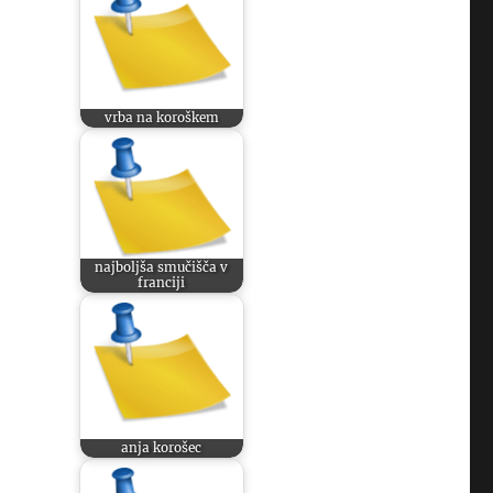
vrba na koroškem
najboljša smučišča v
franciji
anja korošec