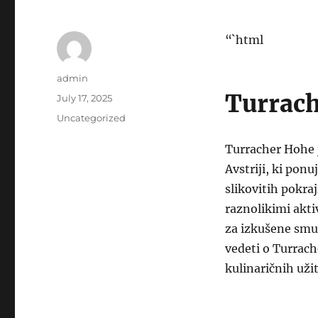
“`html
Author
admin
Turrach
Posted
July 17, 2025
on
Categories
Uncategorized
Turracher Hohe j
Avstriji, ki pon
slikovitih pokra
raznolikimi akti
za izkušene smuč
vedeti o Turrac
kulinaričnih užit