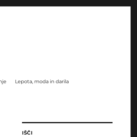
nje
Lepota, moda in darila
IŠČI