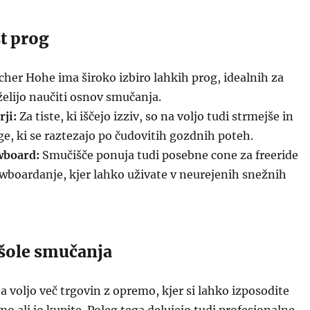
t prog
her Hohe ima široko izbiro lahkih prog, idealnih za
 želijo naučiti osnov smučanja.
ji:
Za tiste, ki iščejo izziv, so na voljo tudi strmejše in
e, ki se raztezajo po čudovitih gozdnih poteh.
wboard:
Smučišče ponuja tudi posebne cone za freeride
wboardanje, kjer lahko uživate v neurejenih snežnih
šole smučanja
a voljo več trgovin z opremo, kjer si lahko izposodite