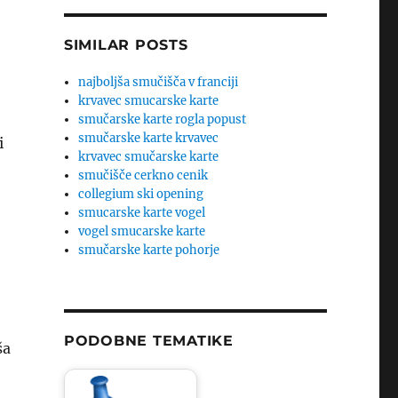
SIMILAR POSTS
najboljša smučišča v franciji
krvavec smucarske karte
smučarske karte rogla popust
smučarske karte krvavec
i
krvavec smučarske karte
smučišče cerkno cenik
collegium ski opening
smucarske karte vogel
vogel smucarske karte
smučarske karte pohorje
PODOBNE TEMATIKE
ša