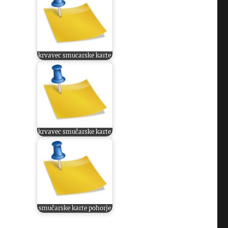
krvavec smucarske karte
krvavec smučarske karte
smučarske karte pohorje