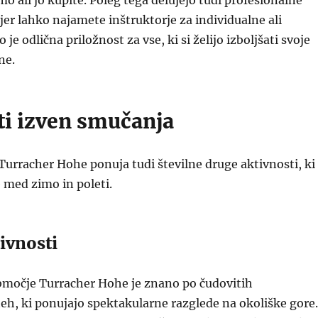
 ali jo kupite. Poleg tega delujejo tudi profesionalne
jer lahko najamete inštruktorje za individualne ali
 je odlična priložnost za vse, ki si želijo izboljšati svoje
ne.
ti izven smučanja
urracher Hohe ponuja tudi številne druge aktivnosti, ki
e med zimo in poleti.
ivnosti
močje Turracher Hohe je znano po čudovitih
h, ki ponujajo spektakularne razglede na okoliške gore.