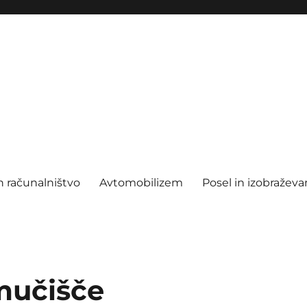
n računalništvo
Avtomobilizem
Posel in izobraževa
mučišče