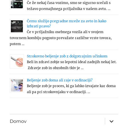
Če že nekaj časa vozimo, smo se sigurno srečali s
težavo premajhnega prtljažnika v našem avtu. …
Čemu služijo pregradne mreže za avto in kako
izbrati pravo?
Če v prtljažniku osebnega vozila ali v svojem
tovornem kombiju pogosto prevažate različne vrste tovora,
potem …
Strokovno beljenje zob z dolgotrajnim učinkom
Beli in zdravi zobje so lepotni ideal zadnjih nekaj let.
Zdravje zob in obzobnih tkiv je …
Beljenje zob doma ali raje v ordinaciji?
Beljenje zob je proces, ki ga lahko izvajate kar doma
ali pa pri strokovnjaku v ordinaciji. …
expand
Domov
child