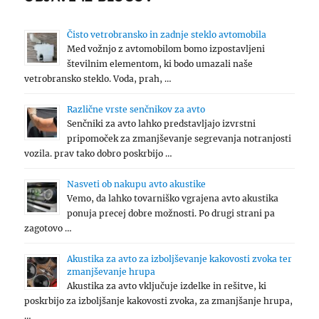
Čisto vetrobransko in zadnje steklo avtomobila
Med vožnjo z avtomobilom bomo izpostavljeni
številnim elementom, ki bodo umazali naše
vetrobransko steklo. Voda, prah, …
Različne vrste senčnikov za avto
Senčniki za avto lahko predstavljajo izvrstni
pripomoček za zmanjševanje segrevanja notranjosti
vozila. prav tako dobro poskrbijo …
Nasveti ob nakupu avto akustike
Vemo, da lahko tovarniško vgrajena avto akustika
ponuja precej dobre možnosti. Po drugi strani pa
zagotovo …
Akustika za avto za izboljševanje kakovosti zvoka ter
zmanjševanje hrupa
Akustika za avto vključuje izdelke in rešitve, ki
poskrbijo za izboljšanje kakovosti zvoka, za zmanjšanje hrupa,
…