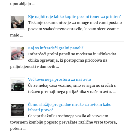
uporabljajo …
Kje najhitreje lahko kupite poceni toner za printer?
Tiskanje dokumentov je za mnoge med vami postalo
povsem vsakodnevno opravilo, ki vam sicer vzame
malo …
Kaj so infrardeči grelni paneli?
Infrardeči grelni paneli so moderna in učinkovita
oblika ogrevanja, ki postopoma pridobiva na
priljubljenosti v domovih …
Več tovornega prostora za naš avto
Če že nekaj časa vozimo, smo se sigurno srečali s
težavo premajhnega prtljažnika v našem avtu. …
Čemu služijo pregradne mreže za avto in kako
izbrati pravo?
Če v prtljažniku osebnega vozila ali v svojem
tovornem kombiju pogosto prevažate različne vrste tovora,
potem …