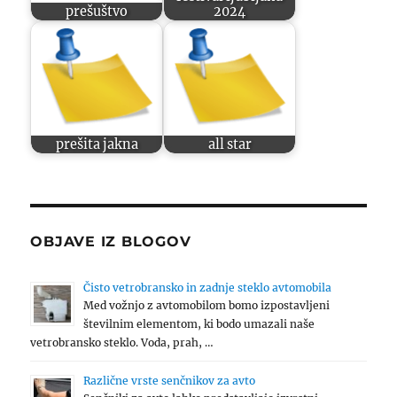
prešuštvo
2024
prešita jakna
all star
OBJAVE IZ BLOGOV
Čisto vetrobransko in zadnje steklo avtomobila
Med vožnjo z avtomobilom bomo izpostavljeni
številnim elementom, ki bodo umazali naše
vetrobransko steklo. Voda, prah, …
Različne vrste senčnikov za avto