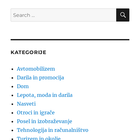
SE
Search
for:
KATEGORIJE
Avtomobilizem
Darila in promocija
Dom
Lepota, moda in darila
Nasveti
Otroci in igrače
Posel in izobraževanje
Tehnologija in računalništvo
Turizem in okolje