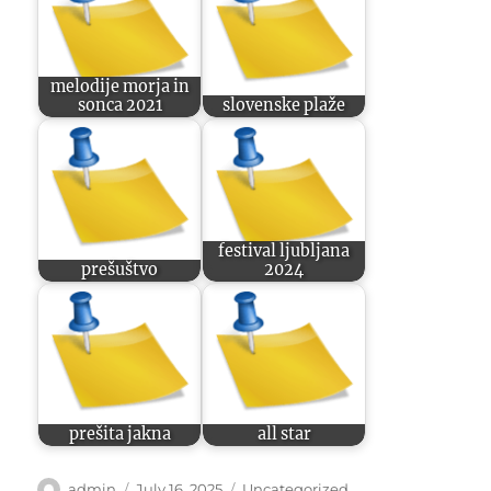
melodije morja in
sonca 2021
slovenske plaže
festival ljubljana
prešuštvo
2024
prešita jakna
all star
Author
Posted
Categories
admin
July 16, 2025
Uncategorized