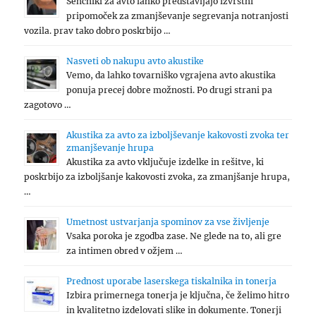
Senčniki za avto lahko predstavljajo izvrstni
pripomoček za zmanjševanje segrevanja notranjosti
vozila. prav tako dobro poskrbijo …
Nasveti ob nakupu avto akustike
Vemo, da lahko tovarniško vgrajena avto akustika
ponuja precej dobre možnosti. Po drugi strani pa
zagotovo …
Akustika za avto za izboljševanje kakovosti zvoka ter
zmanjševanje hrupa
Akustika za avto vključuje izdelke in rešitve, ki
poskrbijo za izboljšanje kakovosti zvoka, za zmanjšanje hrupa,
…
Umetnost ustvarjanja spominov za vse življenje
Vsaka poroka je zgodba zase. Ne glede na to, ali gre
za intimen obred v ožjem …
Prednost uporabe laserskega tiskalnika in tonerja
Izbira primernega tonerja je ključna, če želimo hitro
in kvalitetno izdelovati slike in dokumente. Tonerji