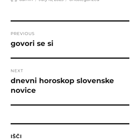
on
Post
PREVIOUS
navigation
govori se si
Previous
post:
NEXT
dnevni horoskop slovenske
Next
post:
novice
IŠČI