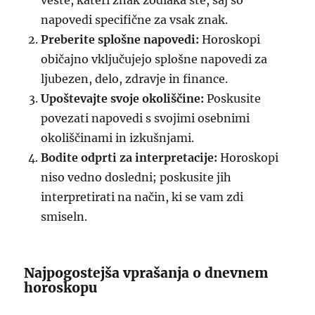
veste, kateri znak zodiaka ste, saj so
napovedi specifične za vsak znak.
Preberite splošne napovedi:
Horoskopi
običajno vključujejo splošne napovedi za
ljubezen, delo, zdravje in finance.
Upoštevajte svoje okoliščine:
Poskusite
povezati napovedi s svojimi osebnimi
okoliščinami in izkušnjami.
Bodite odprti za interpretacije:
Horoskopi
niso vedno dosledni; poskusite jih
interpretirati na način, ki se vam zdi
smiseln.
Najpogostejša vprašanja o dnevnem
horoskopu