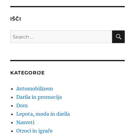
IŠČI
SE
Search
for:
KATEGORIJE
Avtomobilizem
Darila in promocija
Dom
Lepota, moda in darila
Nasveti
Otroci in igrače