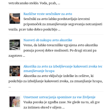
vetrobransko steklo. Voda, prah, …
Različne vrste senčnikov za avto
Senčniki za avto lahko predstavljajo izvrstni
pripomoček za zmanjševanje segrevanja notranjosti
vozila. prav tako dobro poskrbijo …
Nasveti ob nakupu avto akustike
Vemo, da lahko tovarniško vgrajena avto akustika
ponuja precej dobre možnosti. Po drugi strani pa
zagotovo …
Akustika za avto za izboljševanje kakovosti zvoka ter
zmanjševanje hrupa
Akustika za avto vključuje izdelke in rešitve, ki
poskrbijo za izboljšanje kakovosti zvoka, za zmanjšanje hrupa,
…
Umetnost ustvarjanja spominov za vse življenje
Vsaka poroka je zgodba zase. Ne glede na to, ali gre
za intimen obred v ožjem …