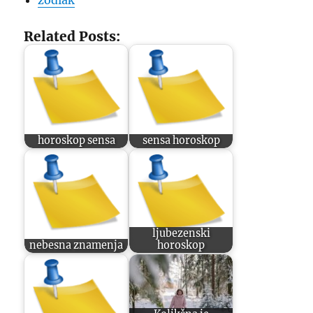
zodiak
Related Posts:
horoskop sensa
sensa horoskop
ljubezenski
nebesna znamenja
horoskop