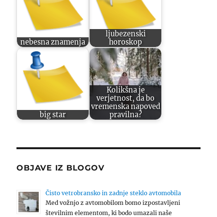
ljubezenski
nebesna znamenja
horoskop
Kolikšna je
verjetnost, da bo
vremenska napoved
big star
pravilna?
OBJAVE IZ BLOGOV
Čisto vetrobransko in zadnje steklo avtomobila
Med vožnjo z avtomobilom bomo izpostavljeni
številnim elementom, ki bodo umazali naše