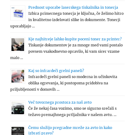
Prednost uporabe laserskega tiskalnika in tonerja
Izbira primernega tonerja je ključna, če želimo hitro
in kvalitetno izdelovati slike in dokumente. Tonerji
uporabljajo …
Kje najhitreje lahko kupite poceni toner za printer?
Tiskanje dokumentov je za mnoge med vami postalo
povsem vsakodnevno opravilo, ki vam sicer vzame
malo …
Kaj so infrardeči grelni paneli?
Infrardeči grelni paneli so moderna in učinkovita
oblika ogrevanja, ki postopoma pridobiva na
priljubljenosti v domovih …
Več tovornega prostora za naš avto
Če že nekaj časa vozimo, smo se sigurno srečali s
težavo premajhnega prtljažnika v našem avtu. …
Čemu služijo pregradne mreže za avto in kako
izbrati pravo?