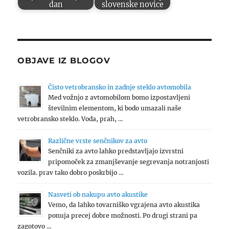
dan
slovenske novice
OBJAVE IZ BLOGOV
Čisto vetrobransko in zadnje steklo avtomobila
Med vožnjo z avtomobilom bomo izpostavljeni
številnim elementom, ki bodo umazali naše
vetrobransko steklo. Voda, prah, …
Različne vrste senčnikov za avto
Senčniki za avto lahko predstavljajo izvrstni
pripomoček za zmanjševanje segrevanja notranjosti
vozila. prav tako dobro poskrbijo …
Nasveti ob nakupu avto akustike
Vemo, da lahko tovarniško vgrajena avto akustika
ponuja precej dobre možnosti. Po drugi strani pa
zagotovo …