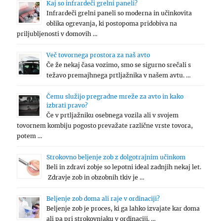
Kaj so infrardeči grelni paneli?
Infrardeči grelni paneli so moderna in učinkovita
oblika ogrevanja, ki postopoma pridobiva na
priljubljenosti v domovih …
Več tovornega prostora za naš avto
Če že nekaj časa vozimo, smo se sigurno srečali s
težavo premajhnega prtljažnika v našem avtu. …
Čemu služijo pregradne mreže za avto in kako
izbrati pravo?
Če v prtljažniku osebnega vozila ali v svojem
tovornem kombiju pogosto prevažate različne vrste tovora,
potem …
Strokovno beljenje zob z dolgotrajnim učinkom
Beli in zdravi zobje so lepotni ideal zadnjih nekaj let.
Zdravje zob in obzobnih tkiv je …
Beljenje zob doma ali raje v ordinaciji?
Beljenje zob je proces, ki ga lahko izvajate kar doma
ali pa pri strokovnjaku v ordinaciji. …