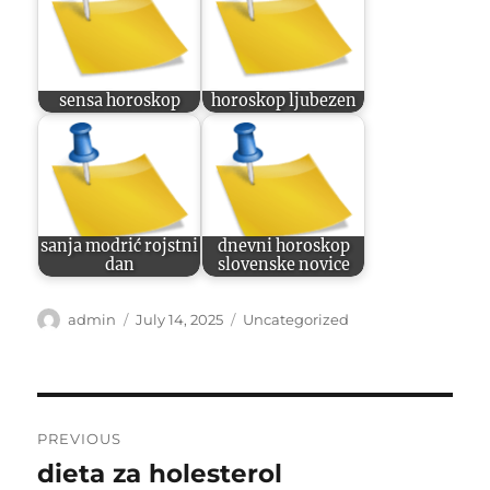
sensa horoskop
horoskop ljubezen
sanja modrić rojstni
dnevni horoskop
dan
slovenske novice
Author
Posted
Categories
admin
July 14, 2025
Uncategorized
on
Post
PREVIOUS
navigation
dieta za holesterol
Previous