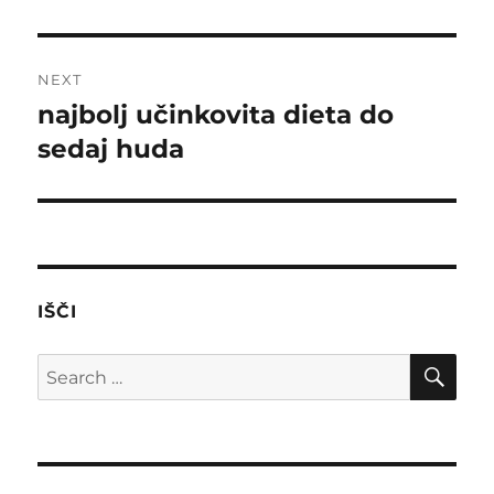
post:
NEXT
najbolj učinkovita dieta do
Next
post:
sedaj huda
IŠČI
SE
Search
for: